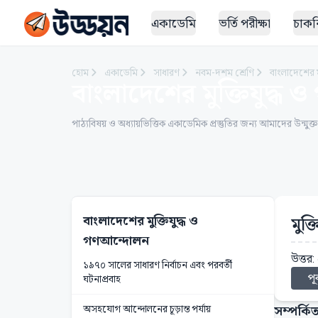
একাডেমি
ভর্তি পরীক্ষা
চাকরি
হোম
একাডেমি
সাধারণ
নবম-দশম শ্রেণি
বাংলাদেশের ম
বাংলাদেশের মুক্তিযুদ্ধ
পাঠ্যবিষয় ও অধ্যায়ভিত্তিক একাডেমিক প্রস্তুতির জন্য আমাদের উন্মুক্
বাংলাদেশের মুক্তিযুদ্ধ ও
মুক
গণআন্দোলন
উত্তর: 
১৯৭০ সালের সাধারণ নির্বাচন এবং পরবর্তী
পূর
ঘটনাপ্রবাহ
সম্পর্কিত
অসহযোগ আন্দোলনের চূড়ান্ত পর্যায়