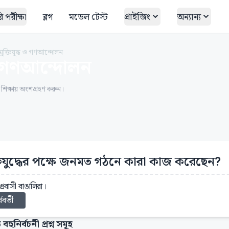
 পরীক্ষা
ব্লগ
মডেল টেস্ট
প্রাইজিং
অন্যান্য
ুক্তিযুদ্ধ ও গণআন্দোলন
 ও গণআন্দোলন
ত শিক্ষায় অংশগ্রহণ করুন।
্তিযুদ্ধের পক্ষে জনমত গঠনে কারা কাজ করেছেন?
প্রবাসী বাঙালিরা।
্ববর্তী
 বহুনির্বচনী প্রশ্ন সমূহ