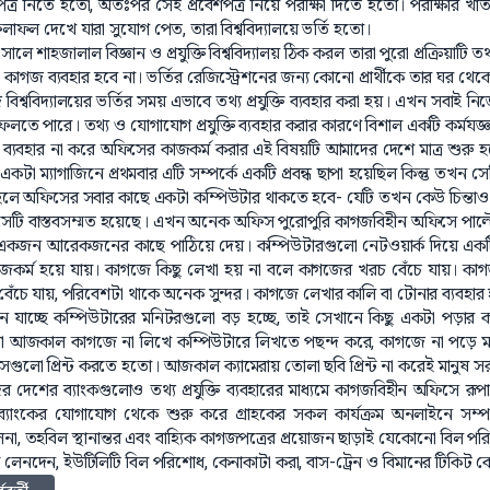
শপত্র নিতে হতো, অতঃপর সেই প্রবেশপত্র নিয়ে পরীক্ষা দিতে হতো। পরীক্ষার
াফল দেখে যারা সুযোগ পেত, তারা বিশ্ববিদ্যালয়ে ভর্তি হতো।
ালে শাহজালাল বিজ্ঞান ও প্রযুক্তি বিশ্ববিদ্যালয় ঠিক করল তারা পুরো প্রক্রিয়াটি তথ
াগজ ব্যবহার হবে না। ভর্তির রেজিস্ট্রেশনের জন্য কোনো প্রার্থীকে তার ঘর থেক
িশ্ববিদ্যালয়ের ভর্তির সময় এভাবে তথ্য প্রযুক্তি ব্যবহার করা হয়। এখন সবাই নিজে
েলতে পারে। তথ্য ও যোগাযোগ প্রযুক্তি ব্যবহার করার কারণে বিশাল একটি কর্ময
ব্যবহার না করে অফিসের কাজকর্ম করার এই বিষয়টি আমাদের দেশে মাত্র শুরু 
একটা ম্যাগাজিনে প্রথমবার এটি সম্পর্কে একটি প্রবন্ধ ছাপা হয়েছিল কিন্তু তখন স
হলে অফিসের সবার কাছে একটা কম্পিউটার থাকতে হবে- যেটি তখন কেউ চিন্তা
েটি বাস্তবসম্মত হয়েছে। এখন অনেক অফিস পুরোপুরি কাগজবিহীন অফিসে পাল্ট
একজন আরেকজনের কাছে পাঠিয়ে দেয়। কম্পিউটারগুলো নেটওয়ার্ক দিয়ে এক
জকর্ম হয়ে যায়। কাগজে কিছু লেখা হয় না বলে কাগজের খরচ বেঁচে যায়। ক
েঁচে যায়, পরিবেশটা থাকে অনেক সুন্দর। কাগজে লেখার কালি বা টোনার ব্যবহার হ
ন যাচ্ছে কম্পিউটারের মনিটরগুলো বড় হচ্ছে, তাই সেখানে কিছু একটা পড়ার
া আজকাল কাগজে না লিখে কম্পিউটারে লিখতে পছন্দ করে, কাগজে না পড়ে মনিট
েগুলো প্রিন্ট করতে হতো। আজকাল ক্যামেরায় তোলা ছবি প্রিন্ট না করেই মানুষ সর
 দেশের ব্যাংকগুলোও তথ্য প্রযুক্তি ব্যবহারের মাধ্যমে কাগজবিহীন অফিসে রূপা
ব্যাংকের যোগাযোগ থেকে শুরু করে গ্রাহকের সকল কার্যক্রম অনলাইনে সম্পন্ন
না, তহবিল স্থানান্তর এবং বাহ্যিক কাগজপত্রের প্রয়োজন ছাড়াই যেকোনো বিল পরি
ে লেনদেন, ইউটিলিটি বিল পরিশোধ, কেনাকাটা করা, বাস-ট্রেন ও বিমানের টিকিট 