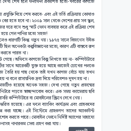
 খাতা দেখা শেষ হলে ফলাফল প্রকাশিত হতো-খবরের কাগজে
্য প্রযুক্তি দিয়ে শেষ করবে- এবং এই ভর্তি প্রক্রিয়ায় কোথাও
ে বের হতে হবে না। ২০০৯ সাল থেকে দেশের প্রায় সব স্কুল,
র ঘরে বসে শুধু স্মার্ট ফোন ব্যবহার করে এই প্রক্রিয়া শেষ
জ্ঞ হয়ে গেল পানির মতো সহজ!
হলেও ধারণাটি কিন্তু নতুন নয়। ১৯৭৫ সালে বিজনেস উইক
েটি ছিল অনেকটা কল্পবিজ্ঞানের মতো, কারণ এটি বাস্তবে রূপ
ও করতে পারত না।
ে গেছে। অফিসে কাগজে কিছু লিখতে হয় না- কম্পিউটারে
টির সাথে আরেকটি যুক্ত হয়ে আছে কাজেই চোখের পলকে
াগজ তৈরি হয় গাছ থেকে তাই যখন কাগজ বেঁচে যায় তখন
য় না বলে রাসায়নিক দ্রব্য দিয়ে পরিবেশও দূষণ হয় না।
 কাজটিও হয়েছে অনেক সহজ। দেখা গেছে নতুন প্রজন্মের
রে পড়তে স্বাচ্ছন্দ্যবোধ করে। এক সময় ক্যামেরায় ছবি
াসরি কম্পিউটারে বা মোবাইলের স্ক্রিনে দেখে নেয়।
ন্তরিত হয়েছে। এর ফলে ব্যাংকিং কার্যক্রম এবং গ্রাহকদের
 করা যাচ্ছে। এই সিস্টেমে গ্রাহকগণ তাদের অ্যাকাউন্ট
শোধ করতে পারে। মোবাইল ফোনে নির্দিষ্ট অ্যাপের সাহায্যে
কেনাসহ নানারকম সেবা গ্রহণ করা যায়।