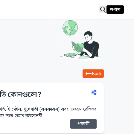
লগইন
Back
্ধতি কোনগুলো?
কার্ড, ই-মেইল, খুদেবার্তা (এসএমএস) এবং এফএম রেডিওর
, দ্রুত তেমন ব্যয়সাশ্রয়ী।
পরবর্তী