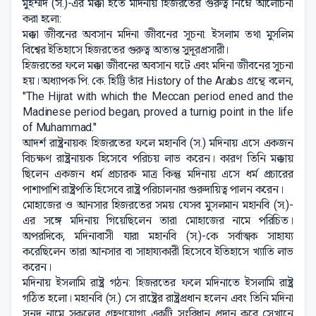
মুহম্মদ (স.)-এর মক্কা হতে মদিনায় হিজরতের গুরুত্ব নিম্নে আলোচনা
করা হলো:
মক্কা জীবনের অবসান মদিনা জীবনের সূচনা: ইসলাম তথা মুসলিম
বিশ্বের ইতিহাসে হিজরতের গুরুত্ব অত্যন্ত সুদূরপ্রসারী।
হিজরতের ফলে মক্কা জীবনের অবসান ঘটে এবং মদিনা জীবনের সূচনা
হয়। অধ্যাপক পি. কে. হিট্টি তাঁর History of the Arabs গ্রন্থে বলেন,
"The Hijrat with which the Meccan period ened and the
Madinese period began, proved a turnig point in the life
of Muhammad."
আদর্শ রাষ্ট্রনায়ক: হিজরতের ফলে মহানবি (স.) মদিনায় এসে একজন
বিচক্ষণ রাষ্ট্রনায়ক হিসেবে পরিচয় লাভ করেন। কারণ তিনি মক্কায়
ছিলেন একজন ধর্ম প্রচারক মাত্র কিন্তু মদিনায় এসে ধর্ম প্রচারের
পাশাপাশি রাষ্ট্রপতি হিসেবে রাষ্ট্র পরিচালনার গুরুদায়িত্ব পালন করেন।
মোহাজের ও আনসার হিজরতের সময় যেসব মুসলমান মহানবি (স.)-
এর সঙ্গে মদিনায় গিয়েছিলেন তারা মোহাজের নামে পরিচিত।
অপরদিকে, মদিনাবাসী যারা মহানবি (স.)-কে সর্বাত্মক সাহায্য
করেছিলেন তারা আনসার বা সাহায্যকারী হিসেবে ইতিহাসে খ্যাতি লাভ
করেন।
মদিনায় ইসলামি রাষ্ট্র গঠন: হিজরতের ফলে মদিনাতে ইসলামি রাষ্ট্র
গঠিত হলো। মহানবি (স.) সে রাষ্ট্রের রাষ্ট্রপ্রধান হলেন এবং তিনি মদিনা
সনদ নামে সকলের গ্রহণযোগ্য একটি সংবিধান প্রদান করে সেখানে