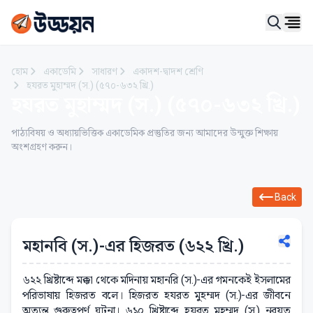
Ope
হোম
একাডেমি
সাধারণ
একাদশ-দ্বাদশ শ্রেণি
হযরত মুহাম্মদ (স.) (৫৭০-৬৩২ খ্রি.)
হযরত মুহাম্মদ (স.) (৫৭০-৬৩২ খ্রি.)
পাঠ্যবিষয় ও অধ্যায়ভিত্তিক একাডেমিক প্রস্তুতির জন্য আমাদের উন্মুক্ত শিক্ষায়
অংশগ্রহণ করুন।
Back
মহানবি (স.)-এর হিজরত (৬২২ খ্রি.)
৬২২ খ্রিষ্টাব্দে মক্কা থেকে মদিনায় মহানরি (স.)-এর গমনকেই ইসলামের
পরিভাষায় হিজরত বলে। হিজরত হযরত মুহম্মদ (স.)-এর জীবনে
অত্যন্ত গুরুত্বপূর্ণ ঘটনা। ৬১০ খ্রিষ্টাব্দে হযরত মুহম্মদ (স.) নবুয়ত