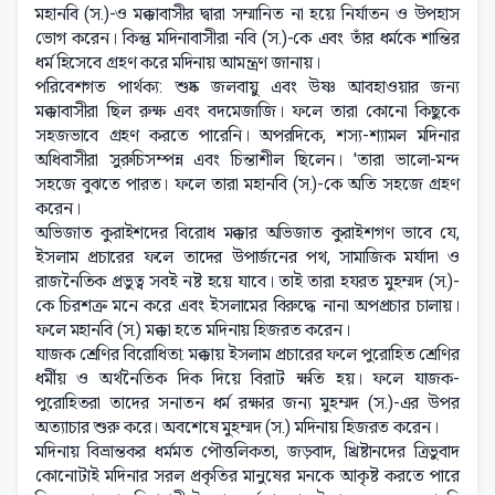
মহানবি (স.)-ও মক্কাবাসীর দ্বারা সম্মানিত না হয়ে নির্যাতন ও উপহাস
ভোগ করেন। কিন্তু মদিনাবাসীরা নবি (স.)-কে এবং তাঁর ধর্মকে শান্তির
ধর্ম হিসেবে গ্রহণ করে মদিনায় আমন্ত্রণ জানায়।
পরিবেশগত পার্থক্য: শুষ্ক জলবায়ু এবং উষ্ণ আবহাওয়ার জন্য
মক্কাবাসীরা ছিল রুক্ষ এবং বদমেজাজি। ফলে তারা কোনো কিছুকে
সহজভাবে গ্রহণ করতে পারেনি। অপরদিকে, শস্য-শ্যামল মদিনার
অধিবাসীরা সুরুচিসম্পন্ন এবং চিন্তাশীল ছিলেন। 'তারা ভালো-মন্দ
সহজে বুঝতে পারত। ফলে তারা মহানবি (স.)-কে অতি সহজে গ্রহণ
করেন।
অভিজাত কুরাইশদের বিরোধ মক্কার অভিজাত কুরাইশগণ ভাবে যে,
ইসলাম প্রচারের ফলে তাদের উপার্জনের পথ, সামাজিক মর্যাদা ও
রাজনৈতিক প্রভুত্ব সবই নষ্ট হয়ে যাবে। তাই তারা হযরত মুহম্মদ (স.)-
কে চিরশত্রু মনে করে এবং ইসলামের বিরুদ্ধে নানা অপপ্রচার চালায়।
ফলে মহানবি (স.) মক্কা হতে মদিনায় হিজরত করেন।
যাজক শ্রেণির বিরোধিতা: মক্কায় ইসলাম প্রচারের ফলে পুরোহিত শ্রেণির
ধর্মীয় ও অর্থনৈতিক দিক দিয়ে বিরাট ক্ষতি হয়। ফলে যাজক-
পুরোহিতরা তাদের সনাতন ধর্ম রক্ষার জন্য মুহম্মদ (স.)-এর উপর
অত্যাচার শুরু করে। অবশেষে মুহম্মদ (স.) মদিনায় হিজরত করেন।
মদিনায় বিভ্রান্তকর ধর্মমত পৌত্তলিকতা, জড়বাদ, খ্রিষ্টানদের ত্রিভুবাদ
কোনোটাই মদিনার সরল প্রকৃতির মানুষের মনকে আকৃষ্ট করতে পারে