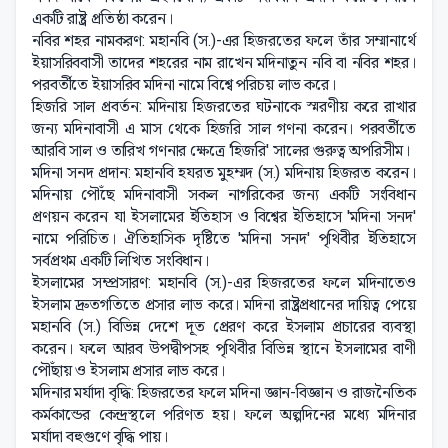
একটি রাষ্ট্র প্রতিষ্ঠা করেন।
নবির শহর নামকরণ: মহানবি (স.)-এর হিজরতের ফলে তাঁর সম্মানার্থে
ইয়াসরিববাসী তাদের শহরের নাম রাখেন মদিনাতুন নবি বা নবির শহর।
পরবর্তীতে ইয়াসরিব মদিনা নামে বিশ্বে পরিচয় লাভ করে।
হিজরি সাল প্রবর্তন: মদিনায় হিজরতের ঘটনাকে স্মরণীয় করে রাখার
জন্য মদিনাবাসী এ মাস থেকে হিজরি সাল গণনা করেন। পরবর্তীতে
আরবি সাল ও তারিখ গণনার ক্ষেত্রে 'হিজরি' সালের গুরুত্ব অপরিসীম।
মদিনা সনদ প্রদান: মহানবি হযরত মুহম্মদ (স.) মদিনায় হিজরত করেন।
মদিনায় পৌঁছে মদিনাবাসী সকল নাগরিকের জন্য একটি সংবিধান
প্রণয়ন করেন যা ইসলামের ইতিহাস ও বিশ্বের ইতিহাসে 'মদিনা সনদ'
নামে পরিচিত। ঐতিহাসিক দৃষ্টিতে 'মদিনা সনদ' পৃথিবীর ইতিহাসে
সর্বপ্রথম একটি লিখিত সংবিধান।
ইসলামের সম্প্রসারণ: মহানবি (স.)-এর হিজরতের ফলে মদিনাতেও
ইসলাম দ্রুতগতিতে প্রসার লাভ করে। মদিনা রাষ্ট্রপ্রধানের দায়িত্ব পেয়ে
মহানবি (স.) বিভিন্ন দেশে দূত প্রেরণ করে ইসলাম প্রচারের ব্যবস্থা
করেন। ফলে আরব উপদ্বীপসহ পৃথিবীর বিভিন্ন স্থানে ইসলামের বাণী
পৌঁছায় ও ইসলাম প্রসার লাভ করে।
মদিনার মর্যাদা বৃদ্ধি: হিজরতের ফলে মদিনা জ্ঞান-বিজ্ঞান ও রাজনৈতিক
কর্মকান্ডের কেন্দ্রস্থলে পরিণত হয়। ফলে অল্পদিনের মধ্যে মদিনার
মর্যাদা বহুগুণে বৃদ্ধি পায়।