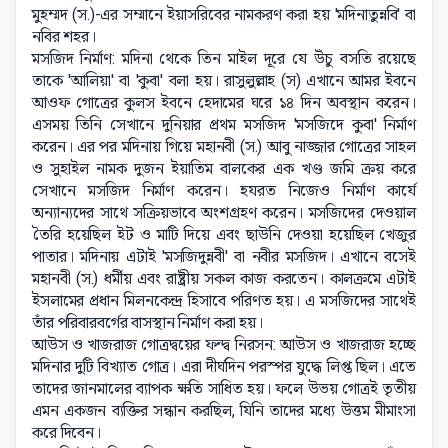
মুহম্মদ (স.)-এর সম্মানে ইয়াসরিবের নামকরণ করা হয় 'মদিনাতুন্নবি' বা
নবির শহর।
মসজিদ নির্মাণ: মদিনা থেকে তিন মাইল দূরে যে উঁচু বসতি রয়েছে
তাকে 'আলিয়া' বা 'কুবা' বলা হয়। রাসুলুল্লাহ (স) এখানে আমর ইবনে
আওফ গোত্রের কুলস ইবনে হেদামের ঘরে ১৪ দিন অবস্থান করেন।
এসময় তিনি সেখানে দুনিয়ার প্রথম মসজিদ 'মসজিদে কুবা' নির্মাণ
করেন। এর পর মদিনায় গিয়ে মহানবী (স.) আবু নাজ্জার গোত্রের সাহল
ও সুহাইল নামক দুজন ইয়াতিম বালকের এক খণ্ড জমি ক্রয় করে
সেখানে মসজিদ নির্মাণ করেন। হযরত নিজেও নির্মাণ কার্যে
অন্যান্যদের সাথে সক্রিয়ভাবে অংশগ্রহণ করেন। মসজিদের দেওয়াল
তৈরি হয়েছিল ইট ও মাটি দিয়ে এবং ছাউনি দেওয়া হয়েছিল খেজুর
পাতার। মদিনায় এটাই 'মসজিদুন্নবী' বা নবীর মসজিদ। এখানে বসেই
মহানবী (স.) ধর্মীয় এবং রাষ্ট্রীয় সকল কাজ করতেন। কালক্রমে এটাই
ইসলামের প্রধান মিলনকেন্দ্র হিসাবে পরিণত হয়। এ মসজিদের সাথেই
তাঁর পরিবারবর্গের বাসস্থান নির্মাণ করা হয়।
আউস ও খাজরাজ গোত্রদ্বয়ের ফন্দ্ব নিরসন: আউস ও খাজরাজ হচ্ছে
মদিনার দুটি বিখ্যাত গোত্র। এরা দীর্ঘদিন পরস্পর যুদ্ধে লিপ্ত ছিল। এতে
তাদের জানমালের ব্যাপক ক্ষতি সাধিত হয়। ফলে উভয় গোত্রই তৃতীয়
এমন একজন ব্যক্তির সন্ধান করছিল, যিনি তাদের মধ্যে উত্তম মীমাংসা
করে দিবেন।