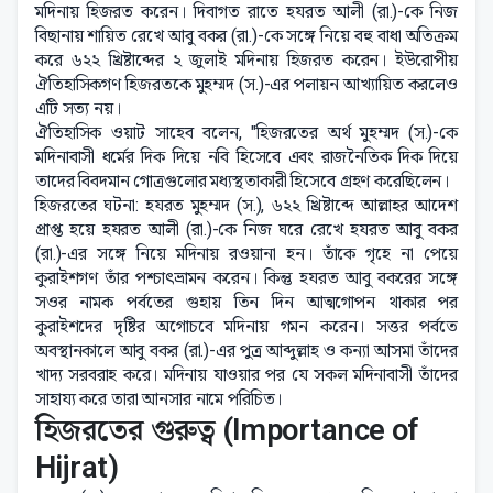
মদিনায় হিজরত করেন। দিবাগত রাতে হযরত আলী (রা.)-কে নিজ
বিছানায় শায়িত রেখে আবু বকর (রা.)-কে সঙ্গে নিয়ে বহু বাধা অতিক্রম
করে ৬২২ খ্রিষ্টাব্দের ২ জুলাই মদিনায় হিজরত করেন। ইউরোপীয়
ঐতিহাসিকগণ হিজরতকে মুহম্মদ (স.)-এর পলায়ন আখ্যায়িত করলেও
এটি সত্য নয়।
ঐতিহাসিক ওয়াট সাহেব বলেন, "হিজরতের অর্থ মুহম্মদ (স.)-কে
মদিনাবাসী ধর্মের দিক দিয়ে নবি হিসেবে এবং রাজনৈতিক দিক দিয়ে
তাদের বিবদমান গোত্রগুলোর মধ্যস্থতাকারী হিসেবে গ্রহণ করেছিলেন।
হিজরতের ঘটনা: হযরত মুহম্মদ (স.), ৬২২ খ্রিষ্টাব্দে আল্লাহর আদেশ
প্রাপ্ত হয়ে হযরত আলী (রা.)-কে নিজ ঘরে রেখে হযরত আবু বকর
(রা.)-এর সঙ্গে নিয়ে মদিনায় রওয়ানা হন। তাঁকে গৃহে না পেয়ে
কুরাইশগণ তাঁর পশ্চাৎভ্রামন করেন। কিন্তু হযরত আবু বকরের সঙ্গে
সওর নামক পর্বতের গুহায় তিন দিন আত্মগোপন থাকার পর
কুরাইশদের দৃষ্টির অগোচবে মদিনায় গমন করেন। সত্তর পর্বতে
অবস্থানকালে আবু বকর (রা.)-এর পুত্র আব্দুল্লাহ ও কন্যা আসমা তাঁদের
খাদ্য সরবরাহ করে। মদিনায় যাওয়ার পর যে সকল মদিনাবাসী তাঁদের
সাহায্য করে তারা আনসার নামে পরিচিত।
হিজরতের গুরুত্ব (Importance of
Hijrat)