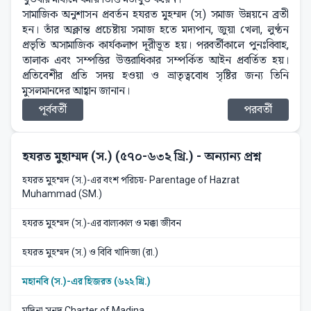
সামাজিক অনুশাসন প্রবর্তন হযরত মুহম্মদ (স.) সমাজ উন্নয়নে ব্রতী
হন। তাঁর অক্লান্ত প্রচেষ্টায় সমাজ হতে মদ্যপান, জুয়া খেলা, লুণ্ঠন
প্রভৃতি অসামাজিক কার্যকলাপ দূরীভূত হয়। পরবর্তীকালে পুনঃবিবাহ,
তালাক এবং সম্পত্তির উত্তরাধিকার সম্পর্কিত আইন প্রবর্তিত হয়।
প্রতিবেশীর প্রতি সদয় হওয়া ও ভ্রাতৃত্ববোধ সৃষ্টির জন্য তিনি
মুসলমানদের আহ্বান জানান।
পূর্ববর্তী
পরবর্তী
হযরত মুহাম্মদ (স.) (৫৭০-৬৩২ খ্রি.)
- অন্যান্য প্রশ্ন
হযরত মুহম্মদ (স.)-এর বংশ পরিচয়- Parentage of Hazrat
Muhammad (SM.)
হযরত মুহম্মদ (স.)-এর বাল্যকাল ও মক্কা জীবন
হযরত মুহম্মদ (স.) ও বিবি খাদিজা (রা.)
মহানবি (স.)-এর হিজরত (৬২২ খ্রি.)
মদিনা সনদ Charter of Madina