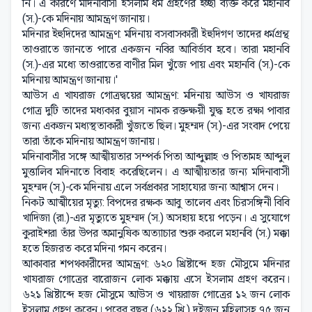
নি। এ কারণে মদিনাবাসী ইসলাম ধর্ম গ্রহণের ইচ্ছা ব্যক্ত করে মহানবি
(স.)-কে মদিনায় আমন্ত্রণ জানায়।
মদিনার ইহুদিদের আমন্ত্রণ: মদিনায় বসবাসকারী ইহুদিগণ তাদের ধর্মগ্রন্থ
তাওরাতে জানতে পারে একজন নবির আবির্ভাব হবে। তারা মহানবি
(স.)-এর মধ্যে তাওরাতের বাণীর মিল খুঁজে পায় এবং মহানবি (স.)-কে
মদিনায় আমন্ত্রণ জানায়।'
আউস এ খাযরাজ গোত্রদ্বয়ের আমন্ত্রণ: মদিনায় আউস ও খাযরাজ
গোত্র দুটি তাদের মধ্যকার বুয়াস নামক রক্তক্ষয়ী যুদ্ধ হতে রক্ষা পাবার
জন্য একজন মধ্যস্থতাকারী খুঁজতে ছিল। মুহম্মদ (স.)-এর সংবাদ পেয়ে
তারা তাঁকে মদিনায় আমন্ত্রণ জানায়।
মদিনাবাসীর সঙ্গে আত্মীয়তার সম্পর্ক পিতা আব্দুল্লাহ ও পিতামহ আব্দুল
মুত্তালিব মদিনাতে বিবাহ করেছিলেন। এ আত্মীয়তার জন্য মদিনাবাসী
মুহম্মদ (স.)-কে মদিনায় এলে সর্বপ্রকার সাহায্যের জন্য আশ্বাস দেন।
নিকট আত্মীয়ের মৃত্যু: বিপদের রক্ষক আবু তালেব এবং চিরসঙ্গিনী বিবি
খাদিজা (রা.)-এর মৃত্যুতে মুহম্মদ (স.) অসহায় হয়ে পড়েন। এ সুযোগে
কুরাইশরা তাঁর উপর অমানুষিক অত্যাচার শুরু করলে মহানবি (স.) মক্কা
হতে হিজরত করে মদিনা গমন করেন।
আকাবার শপথকারীদের আমন্ত্রণ: ৬২০ খ্রিষ্টাব্দে হজ মৌসুমে মদিনার
খাযরাজ গোত্রের বারোজন লোক মক্কায় এসে ইসলাম গ্রহণ করেন।
৬২১ খ্রিষ্টাব্দে হজ মৌসুমে আউস ও খায়রাজ গোত্রের ১২ জন লোক
ইসলাম গ্রহণ করেন। পরের বছর (৬২২ খ্রি.) দুইজন মহিলাসহ ৭৫ জন