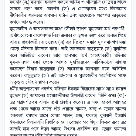
মহানবি (স.) মদিনায় হিজরত করলে আউস ও খাজরাজ গোত্রদ্বয় তাঁকে
সাদরে গ্রহণ করে। মহানবি (স.) এ গোত্রদ্বয়ের মধ্যে বিরাজমান
দীর্ঘকালীন শত্রুতার অবসান ঘটান এবং তাদেরকে পরস্পর ভ্রাতৃত্বের
কখনে আবন্ধ করেন।
মুহাজেরীন ও আনসারদের মধ্যে সৌহার্দ স্থাপন: মুহাজের অর্থ শরণার্থী।
অর্থাৎ কোনো কারণবশত নিজ এলাকা বা ভূখণ্ড ত্যাগ করে অন্যত্র গিয়ে
আশ্রয় গ্রহণকারী। রাসুলুল্লাহ (স)-এর নির্দেশে মক্কার মুসলমানগণ মক্কা
ছেড়ে মদিনায় হিজরত করে। তাই তাদেরকে রাসুলুল্লাহ (স.) মুহাজির
বলে অভিহিত করেন। আর আনসার অর্থ সাহায্যকারী। মদিনার
মুসলমানগণ মক্কা থেকে আগত মুহাজিরদের সার্বিকভাবে সাহায্য
করেছেন বিধায় রাসুলুল্লাহ (স) তাদেরকে আনসার বলে অভিহিত
করেন। রাসুলুল্লাহ (স.) এই আনসার ও মুহাজেরীন সাহাবিদের মধ্যে
ভ্রাতৃত্ব ও সৌহার্দ স্থাপন করেন।
ধর্মীয় অনুশাসনের প্রবর্তন: মদিনায় ইসলাম বিস্তারের সাথে সাথে হযরত
মুহম্মদ (স.) আযানের প্রয়োজনীয়তা উপলব্ধি করেন। তিনি ওমর (রা.)-
এর পরামর্শক্রমে আযান প্রথা প্রবর্তন করেন। এ সময় হতেই আল্লাহর
পক্ষ থেকে আস্তে আস্তে পাঁচ ওয়াক্ত নামাজ, অজু ও জুমার নামাজ
'কেবলা', রমযান মাসে রোজা পালন, হজ, যাকাত, কুরবানী ইত্যাদি
ইসলামের বিধানাবলি নির্ধারিত হয়। রোজার পর ঈদুল ফিতর এবং এর
আড়াই মাস পরে ঈদুল আযহা উৎসব প্রবর্তিত হয়। জুমার নামাজে
খুতবার মাধ্যমে ধর্মীয় ভিত্তি মজবুত করেন।