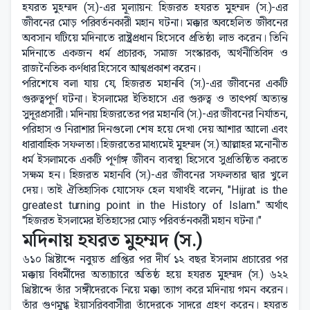
হযরত মুহম্মদ (স.)-এর মূল্যায়ন: হিজরত হযরত মুহম্মদ (স.)-এর
জীবনের মোড় পরিবর্তনকারী মহান ঘটনা। মক্কার অবহেলিত জীবনের
অবসান ঘটিয়ে মদিনাতে রাষ্ট্রপ্রধান হিসেবে প্রতিষ্ঠা লাভ করেন। তিনি
মদিনাতে একজন ধর্ম প্রচারক, সমাজ সংস্কারক, অর্থনীতিবিদ ও
রাজনৈতিক কর্ণধার হিসেবে আত্মপ্রকাশ করেন।
পরিশেষে বলা যায় যে, হিজরত মহানবি (স.)-এর জীবনের একটি
গুরুত্বপূর্ণ ঘটনা। ইসলামের ইতিহাসে এর গুরুত্ব ও তাৎপর্য অত্যন্ত
সুদূরপ্রসারী। মদিনায় হিজরতের পর মহানবি (স.)-এর জীবনের নির্যাতন,
পরিহাস ও নিরাশার দিনগুলো শেষ হয়ে দেখা দেয় আশার আলো এবং
ধারাবাহিক সফলতা। হিজরতের মাধ্যমেই মুহম্মদ (স.) আল্লাহর মনোনীত
ধর্ম ইসলামকে একটি পূর্ণাঙ্গ জীবন ব্যবস্থা হিসেবে সুপ্রতিষ্ঠিত করতে
সক্ষম হন। হিজরত মহানবি (স.)-এর জীবনের সফলতার দ্বার খুলে
দেয়। তাই ঐতিহাসিক যোসেফ হেল যথার্থই বলেন, "Hijrat is the
greatest turning point in the History of Islam." অর্থাৎ
"হিজরত ইসলামের ইতিহাসের মোড় পরিবর্তনকারী মহান ঘটনা।"
মদিনায় হযরত মুহম্মদ (স.)
৬১০ খ্রিষ্টাব্দে নবুয়ত প্রাপ্তির পর দীর্ঘ ১২ বছর ইসলাম প্রচারের পর
মক্কায় বিধর্মীদের অত্যাচারে অতিষ্ঠ হয়ে হযরত মুহম্মদ (স.) ৬২২
খ্রিষ্টাব্দে তাঁর সঙ্গীদেরকে নিয়ে মক্কা ত্যাগ করে মদিনায় গমন করেন।
তাঁর গুণমুগ্ধ ইয়াসরিববাসীরা তাঁদেরকে সাদরে গ্রহণ করেন। হযরত