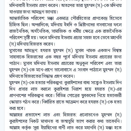
মদিনাবাসী ইসলাম গ্রহণ করেন। অতঃপর তারা মুহম্মদ (স.)-কে মদিনায়
যাওয়ার জন্য আমন্ত্রণ জানায়।
আন্তর্জাতিক পরিবেশ: মক্কা একমাত্র পৌরহিত্যের প্রাণকেন্দ্র হিসেবে
চিহ্নিত ছিল। অপরদিকে, মদিনায় ইহুদি ও খ্রিষ্টানদের বসবাসের ফলে
রাজনৈতিক, অর্থনৈতিক, সামাজিক ও ধর্মীয় ক্ষেত্রে এক রাজনৈতিক
পরিবেশ সৃষ্টি হয়। ফলে মদিনায় ইসলাম প্রচার সহজ হবে ভেবে মহানবি
(স.) মদিনায় হিজরত করেন।
মুসাবের আমন্ত্রণ: হযরত মুহম্মদ (স.) মুসাব নামক একজন বিশ্বস্ত
সাহাবাকে হিজরতের এক বছর পূর্বে মদিনায় ইসলাম প্রচারের জন্য
পাঠান। মুসাব মদিনায় ইসলাম প্রচারের অনুকূল পরিবেশ এবং তারা
মুহম্মদ (স.)-কে মনে-প্রাণে ভালোবাসে এ সংবাদ পাঠালে মুহম্মদ (স.)
মদিনাতে হিজরতের সিদ্ধান্ত গ্রহণ করেন।
মুহম্মদ (স.)-কে হত্যার পরিকল্পনা: কুরাইশদের বাধা সত্ত্বেও ইসলাম দিন
দিন প্রসার লাভ করলে কুরাইশরা নিরাশ হয়ে হযরত (স.)-এর
প্রাণনাশের পরিকল্পনা করে। বিভিন্ন গোত্রের যুবকদের নিয়ে হত্যাকারী
স্কোয়াড গঠন করে। নির্ধারিত রাতে আক্রমণ করে হযরত (স.)-কে হত্যা
করা হবে।
আল্লাহর প্রত্যাদেশ লাভ এবং হিজরত: প্রলোভনেও মুহম্মদ (স.)
কুরাইশদের নিকট মাথানত বা জন্মভূমি ত্যাগ করার কথা ভাবেননি।
আল্লাহ কর্তৃক সূরা ইয়াছিনের বাণী লাভ করে মহানবি (স.) মক্কা হতে