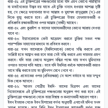
ধারা-৫১: এই চুক্তিপত্রের পক্ষগুলোর মধ্যে যদি এমন কোনো পরিস্থিতি
বা মতানৈক্যের উদ্ভব হয় যাতে এই চুক্তি নস্যাৎ হওয়ার আশঙ্কা সৃষ্টি
হয়, সে ক্ষেত্রে ফয়সালার জন্য আল্লাহ ও মুহাম্মদ রাসূলুল্লাহ (স.)-এর
দিকে বুজু করতে হবে। এই চুক্তিপত্রের উত্তম হেফাজতকারী ও
প্রতিশ্রুতি রক্ষাকারীদের ওপর আল্লাহ (সাক্ষী) আছেন।
ধারা-৫২: এবং কুরাইশ ও তাদের সাহায্যকারীদের কোনো আশ্রয় দেওয়া
যাবে না।
ধারা-৫৩: ইয়াসরেবকে কেউ আক্রমণ করলে চুক্তির সকল পক্ষ
পারস্পরিক সাহায্যের মাধ্যমে তা প্রতিহত করবে।
ধারা-৫৪: যখন তাদেরকে (ইহুদিদেরকে) কোনো সন্ধি করতে এবং
সংশ্লিষ্ট হতে আহ্বান করা হবে তারা সেই সন্ধি করবে এবং দায়ভার গ্রহণ
করবে। যদি তারা কোনো অনুরূপ সন্ধির পক্ষে যায় তখন মুমিনদের
ওপরও তাদের দাবি আছে। তবে যদি ইহুদিরা ধর্মকে আঘাতকারী কারও
সাথে সন্ধি করতে চায় তা মুমিনগণ মেনে নেবে না।
ধারা-৫৫: প্রত্যেকের ওপর (প্রতিরক্ষার) সে অংশ বর্তাবে যা তার সম্মুখ
দিক থেকে আসবে।
ধারা-৫৬: 'আওস গোত্রীয় ইহুদি- তাদের মিত্রগণ এবং তাদের
নিজেদেরকে এই চুক্তিপত্রের পক্ষগুলোর অনুরূপ গণ্য করা হবে। এই
চুক্তিপত্রের পক্ষগুলো থেকে তারা বিশ্বস্ত ও কল্যাণকামী আচরণ পাবে।
ইবন ইসহাক থেকে ইবন হিশামের বর্ণনা অনুযায়ী এখানেই মদিনা সনদ
সমাপ্ত হয়েছে। তবে তিনি ইবন ইসহাকের আরেকটি বর্ণনা যুক্ত