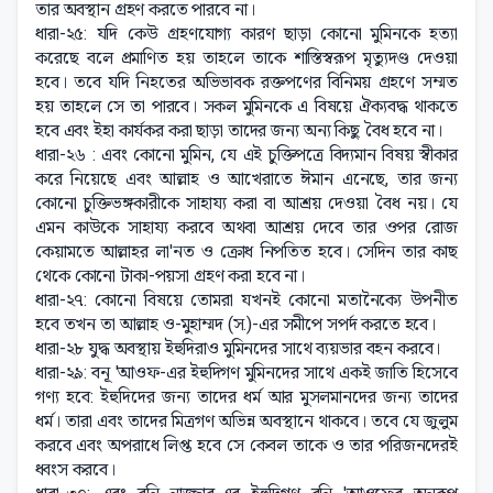
তার অবস্থান গ্রহণ করতে পারবে না।
ধারা-২৫: যদি কেউ গ্রহণযোগ্য কারণ ছাড়া কোনো মুমিনকে হত্যা
করেছে বলে প্রমাণিত হয় তাহলে তাকে শাস্তিস্বরূপ মৃত্যুদণ্ড দেওয়া
হবে। তবে যদি নিহতের অভিভাবক রক্তপণের বিনিময় গ্রহণে সম্মত
হয় তাহলে সে তা পারবে। সকল মুমিনকে এ বিষয়ে ঐক্যবদ্ধ থাকতে
হবে এবং ইহা কার্যকর করা ছাড়া তাদের জন্য অন্য কিছু বৈধ হবে না।
ধারা-২৬ : এবং কোনো মুমিন, যে এই চুক্তিপত্রে বিদ্যমান বিষয় স্বীকার
করে নিয়েছে এবং আল্লাহ ও আখেরাতে ঈমান এনেছে, তার জন্য
কোনো চুক্তিভঙ্গকারীকে সাহায্য করা বা আশ্রয় দেওয়া বৈধ নয়। যে
এমন কাউকে সাহায্য করবে অথবা আশ্রয় দেবে তার ওপর রোজ
কেয়ামতে আল্লাহর লা'নত ও ক্রোধ নিপতিত হবে। সেদিন তার কাছ
থেকে কোনো টাকা-পয়সা গ্রহণ করা হবে না।
ধারা-২৭: কোনো বিষয়ে তোমরা যখনই কোনো মতানৈক্যে উপনীত
হবে তখন তা আল্লাহ ও-মুহাম্মদ (স.)-এর সমীপে সপর্দ করতে হবে।
ধারা-২৮ যুদ্ধ অবস্থায় ইহুদিরাও মুমিনদের সাথে ব্যয়ভার বহন করবে।
ধারা-২৯: বনূ 'আওফ-এর ইহুদিগণ মুমিনদের সাথে একই জাতি হিসেবে
গণ্য হবে: ইহুদিদের জন্য তাদের ধর্ম আর মুসলমানদের জন্য তাদের
ধর্ম। তারা এবং তাদের মিত্রগণ অভিন্ন অবস্থানে থাকবে। তবে যে জুলুম
করবে এবং অপরাধে লিপ্ত হবে সে কেবল তাকে ও তার পরিজনদেরই
ধ্বংস করবে।