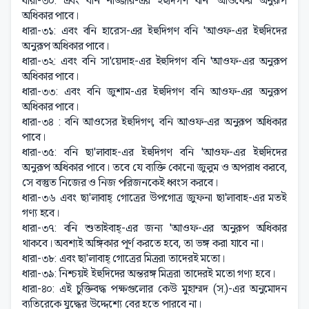
ধারা-৩০: এবং বনি নাজ্জার-এর ইহুদিগণ বনি 'আওফের অনুরূপ
অধিকার পাবে।
ধারা-৩১: এবং বনি হারেস-এর ইহুদিগণ বনি 'আওফ-এর ইহুদিদের
অনুরূপ অধিকার পাবে।
ধারা-৩২: এবং বনি সা'য়েদাহ-এর ইহুদিগণ বনি 'আওফ-এর অনুরূপ
অধিকার পাবে।
ধারা-৩৩: এবং বনি জুশাম-এর ইহুদিগণ বনি আওফ-এর অনুরূপ
অধিকার পাবে।
ধারা-৩৪ : বনি আওসের ইহুদিগণ, বনি আওফ-এর অনুরূপ অধিকার
পাবে।
ধারা-৩৫: বনি ছা'লাবাহ-এর ইহুদিগণ বনি 'আওফ-এর ইহুদিদের
অনুরূপ অধিকার পাবে। তবে যে ব্যক্তি কোনো জুলুম ও অপরাধ করবে,
সে বস্তুত নিজের ও নিজ পরিজনকেই ধ্বংস করবে।
ধারা-৩৬ এবং ছা'লাবাহ্ গোত্রের উপগোত্র জুফনা ছা'লাবাহ-এর মতই
গণ্য হবে।
ধারা-৩৭: বনি শুতাইবাহ্-এর জন্য 'আওফ-এর অনুরূপ অধিকার
থাকবে। অবশ্যই অঙ্গিকার পূর্ণ করতে হবে, তা ভঙ্গ করা যাবে না।
ধারা-৩৮: এবং ছা'লাবাহ্ গোত্রের মিত্ররা তাদেরই মতো।
ধারা-৩৯: নিশ্চয়ই ইহুদিদের অন্তরঙ্গ মিত্ররা তাদেরই মতো গণ্য হবে।
ধারা-৪০: এই চুক্তিবদ্ধ পক্ষগুলোর কেউ মুহাম্মদ (স.)-এর অনুমোদন
ব্যতিরেকে যুদ্ধের উদ্দেশ্যে বের হতে পারবে না।