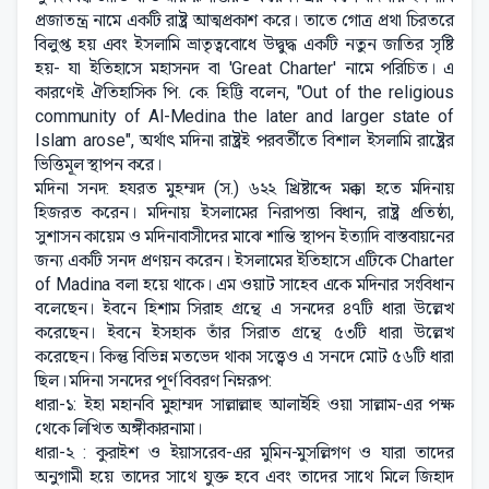
প্রজাতন্ত্র নামে একটি রাষ্ট্র আত্মপ্রকাশ করে। তাতে গোত্র প্রথা চিরতরে
বিলুপ্ত হয় এবং ইসলামি ভ্রাতৃত্ববোধে উদ্বুদ্ধ একটি নতুন জাতির সৃষ্টি
হয়- যা ইতিহাসে মহাসনদ বা 'Great Charter' নামে পরিচিত। এ
কারণেই ঐতিহাসিক পি. কে. হিট্টি বলেন, "Out of the religious
community of Al-Medina the later and larger state of
Islam arose", অর্থাৎ মদিনা রাষ্ট্রই পরবর্তীতে বিশাল ইসলামি রাষ্ট্রের
ভিত্তিমূল স্থাপন করে।
মদিনা সনদ: হযরত মুহম্মদ (স.) ৬২২ খ্রিষ্টাব্দে মক্কা হতে মদিনায়
হিজরত করেন। মদিনায় ইসলামের নিরাপত্তা বিধান, রাষ্ট্র প্রতিষ্ঠা,
সুশাসন কায়েম ও মদিনাবাসীদের মাঝে শান্তি স্থাপন ইত্যাদি বাস্তবায়নের
জন্য একটি সনদ প্রণয়ন করেন। ইসলামের ইতিহাসে এটিকে Charter
of Madina বলা হয়ে থাকে। এম ওয়াট সাহেব একে মদিনার সংবিধান
বলেছেন। ইবনে হিশাম সিরাহ গ্রন্থে এ সনদের ৪৭টি ধারা উল্লেখ
করেছেন। ইবনে ইসহাক তাঁর সিরাত গ্রন্থে ৫৩টি ধারা উল্লেখ
করেছেন। কিন্তু বিভিন্ন মতভেদ থাকা সত্ত্বেও এ সনদে মোট ৫৬টি ধারা
ছিল। মদিনা সনদের পূর্ণ বিবরণ নিম্নরূপ:
ধারা-১: ইহা মহানবি মুহাম্মদ সাল্লাল্লাহু আলাইহি ওয়া সাল্লাম-এর পক্ষ
থেকে লিখিত অঙ্গীকারনামা।
ধারা-২ : কুরাইশ ও ইয়াসরেব-এর মুমিন-মুসল্লিগণ ও যারা তাদের
অনুগামী হয়ে তাদের সাথে যুক্ত হবে এবং তাদের সাথে মিলে জিহাদ