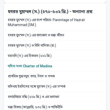
হযরত মুহাম্মদ (স.) (৫৭০-৬৩২ খ্রি.)
- অন্যান্য প্রশ্ন
হযরত মুহম্মদ (স.)-এর বংশ পরিচয়- Parentage of Hazrat
Muhammad (SM.)
হযরত মুহম্মদ (স.)-এর বাল্যকাল ও মক্কা জীবন
হযরত মুহম্মদ (স.) ও বিবি খাদিজা (রা.)
মহানবি (স.)-এর হিজরত (৬২২ খ্রি.)
মদিনা সনদ Charter of Madina
প্রাথমিক যুদ্ধসমূহ: বদর, উহুদ ও খন্দক
মদিনায় ইহুদিদের সঙ্গে মুহম্মদ (স.)-এর সম্পর্ক
হুদায়বিয়ার সন্ধি (৬২৮ খ্রি.) ও এর ফলাফল
মক্কা বিজয় (জানুয়ারি, ৬৩০ খ্রি.) ও শান্তিনীতি