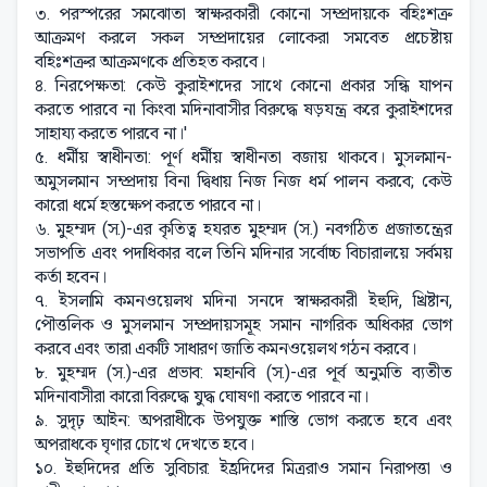
৩. পরস্পরের সমঝোতা স্বাক্ষরকারী কোনো সম্প্রদায়কে বহিঃশত্রু
আক্রমণ করলে সকল সম্প্রদায়ের লোকেরা সমবেত প্রচেষ্টায়
বহিঃশত্রুর আক্রমণকে প্রতিহত করবে।
৪. নিরপেক্ষতা: কেউ কুরাইশদের সাথে কোনো প্রকার সন্ধি যাপন
করতে পারবে না কিংবা মদিনাবাসীর বিরুদ্ধে ষড়যন্ত্র করে কুরাইশদের
সাহায্য করতে পারবে না।'
৫. ধর্মীয় স্বাধীনতা: পূর্ণ ধর্মীয় স্বাধীনতা বজায় থাকবে। মুসলমান-
অমুসলমান সম্প্রদায় বিনা দ্বিধায় নিজ নিজ ধর্ম পালন করবে; কেউ
কারো ধর্মে হস্তক্ষেপ করতে পারবে না।
৬. মুহম্মদ (স.)-এর কৃতিত্ব হযরত মুহম্মদ (স.) নবগঠিত প্রজাতন্ত্রের
সভাপতি এবং পদাধিকার বলে তিনি মদিনার সর্বোচ্চ বিচারালয়ে সর্বময়
কর্তা হবেন।
৭. ইসলামি কমনওয়েলথ মদিনা সনদে স্বাক্ষরকারী ইহুদি, খ্রিষ্টান,
পৌত্তলিক ও মুসলমান সম্প্রদায়সমূহ সমান নাগরিক অধিকার ভোগ
করবে এবং তারা একটি সাধারণ জাতি কমনওয়েলথ গঠন করবে।
৮. মুহম্মদ (স.)-এর প্রভাব: মহানবি (স.)-এর পূর্ব অনুমতি ব্যতীত
মদিনাবাসীরা কারো বিরুদ্ধে যুদ্ধ ঘোষণা করতে পারবে না।
৯. সুদৃঢ় আইন: অপরাধীকে উপযুক্ত শাস্তি ভোগ করতে হবে এবং
অপরাধকে ঘৃণার চোখে দেখতে হবে।
১০. ইহুদিদের প্রতি সুবিচার: ইহ্রদিদের মিত্ররাও সমান নিরাপত্তা ও