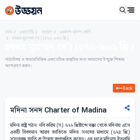
Ope
হোম
একাডেমি
সাধারণ
একাদশ-দ্বাদশ শ্রেণি
হযরত মুহাম্মদ (স.) (৫৭০-৬৩২ খ্রি.)
হযরত মুহাম্মদ (স.) (৫৭০-৬৩২ খ্রি.)
পাঠ্যবিষয় ও অধ্যায়ভিত্তিক একাডেমিক প্রস্তুতির জন্য আমাদের উন্মুক্ত শিক্ষায়
অংশগ্রহণ করুন।
Back
মদিনা সনদ Charter of Madina
মদিনা রাষ্ট্র গঠন: নবি করিম (স.) ৬২২ খ্রিষ্টাব্দে মক্কা থেকে মদিনায় এসে
একটি বিবদমান আরব জাতিকে মদিনা সনদের মাধ্যমে (৬২৪ খ্রি.)
সুসংঘবদ্ধ জাতি বা উম্মায় রূপান্তরিত করেন। এর ফলে মদিনায় ইসলামি