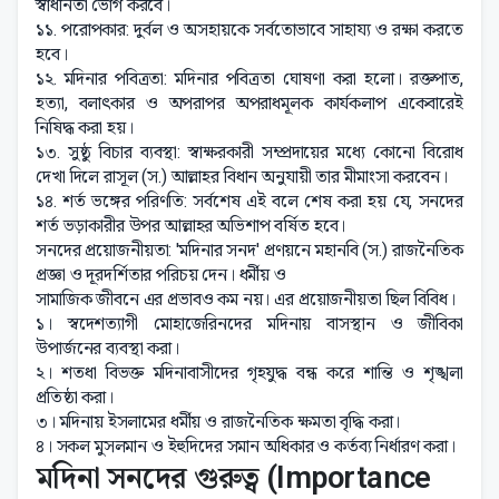
স্বাধীনতা ভোগ করবে।
১১. পরোপকার: দুর্বল ও অসহায়কে সর্বতোভাবে সাহায্য ও রক্ষা করতে
হবে।
১২. মদিনার পবিত্রতা: মদিনার পবিত্রতা ঘোষণা করা হলো। রক্তপাত,
হত্যা, বলাৎকার ও অপরাপর অপরাধমূলক কার্যকলাপ একেবারেই
নিষিদ্ধ করা হয়।
১৩. সুষ্ঠু বিচার ব্যবস্থা: স্বাক্ষরকারী সম্প্রদায়ের মধ্যে কোনো বিরোধ
দেখা দিলে রাসূল (স.) আল্লাহর বিধান অনুযায়ী তার মীমাংসা করবেন।
১৪. শর্ত ভঙ্গের পরিণতি: সর্বশেষ এই বলে শেষ করা হয় যে, সনদের
শর্ত ভড়াকারীর উপর আল্লাহর অভিশাপ বর্ষিত হবে।
সনদের প্রয়োজনীয়তা: 'মদিনার সনদ' প্রণয়নে মহানবি (স.) রাজনৈতিক
প্রজ্ঞা ও দূরদর্শিতার পরিচয় দেন। ধর্মীয় ও
সামাজিক জীবনে এর প্রভাবও কম নয়। এর প্রয়োজনীয়তা ছিল বিবিধ।
১। স্বদেশত্যাগী মোহাজেরিনদের মদিনায় বাসস্থান ও জীবিকা
উপার্জনের ব্যবস্থা করা।
২। শতধা বিভক্ত মদিনাবাসীদের গৃহযুদ্ধ বন্ধ করে শান্তি ও শৃঙ্খলা
প্রতিষ্ঠা করা।
৩। মদিনায় ইসলামের ধর্মীয় ও রাজনৈতিক ক্ষমতা বৃদ্ধি করা।
৪। সকল মুসলমান ও ইহুদিদের সমান অধিকার ও কর্তব্য নির্ধারণ করা।
মদিনা সনদের গুরুত্ব (Importance