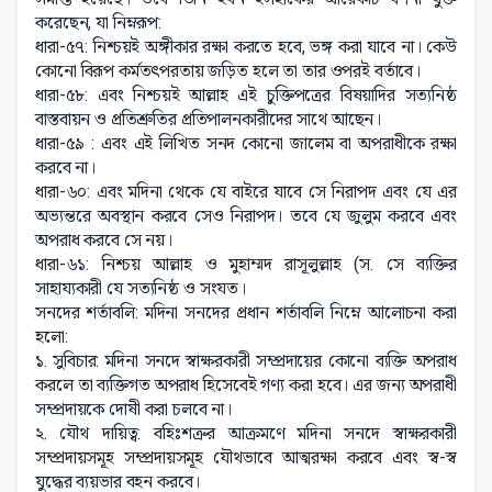
করেছেন, যা নিম্নরূপ:
ধারা-৫৭: নিশ্চয়ই অঙ্গীকার রক্ষা করতে হবে, ভঙ্গ করা যাবে না। কেউ
কোনো বিরূপ কর্মতৎপরতায় জড়িত হলে তা তার ওপরই বর্তাবে।
ধারা-৫৮: এবং নিশ্চয়ই আল্লাহ এই চুক্তিপত্রের বিষয়াদির সত্যনিষ্ঠ
বাস্তবায়ন ও প্রতিশ্রুতির প্রতিপালনকারীদের সাথে আছেন।
ধারা-৫৯ : এবং এই লিখিত সনদ কোনো জালেম বা অপরাধীকে রক্ষা
করবে না।
ধারা-৬০: এবং মদিনা থেকে যে বাইরে যাবে সে নিরাপদ এবং যে এর
অভ্যন্তরে অবস্থান করবে সেও নিরাপদ। তবে যে জুলুম করবে এবং
অপরাধ করবে সে নয়।
ধারা-৬১: নিশ্চয় আল্লাহ ও মুহাম্মদ রাসূলুল্লাহ (স. সে ব্যক্তির
সাহায্যকারী যে সত্যনিষ্ঠ ও সংযত।
সনদের শর্তাবলি: মদিনা সনদের প্রধান শর্তাবলি নিম্নে আলোচনা করা
হলো:
১. সুবিচার: মদিনা সনদে স্বাক্ষরকারী সম্প্রদায়ের কোনো ব্যক্তি অপরাধ
করলে তা ব্যক্তিগত অপরাধ হিসেবেই গণ্য করা হবে। এর জন্য অপরাধী
সম্প্রদায়কে দোষী করা চলবে না।
২. যৌথ দায়িত্ব: বহিঃশত্রুর আক্রমণে মদিনা সনদে স্বাক্ষরকারী
সম্প্রদায়সমূহ সম্প্রদায়সমূহ যৌথভাবে আত্মরক্ষা করবে এবং স্ব-স্ব
যুদ্ধের ব্যয়ভার বহন করবে।