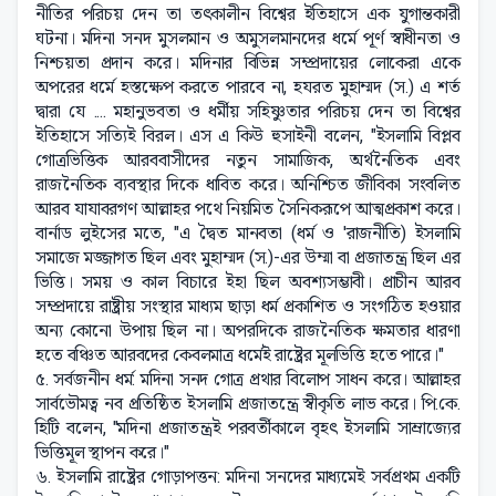
নীতির পরিচয় দেন তা তৎকালীন বিশ্বের ইতিহাসে এক যুগান্তকারী
ঘটনা। মদিনা সনদ মুসলমান ও অমুসলমানদের ধর্মে পূর্ণ স্বাধীনতা ও
নিশ্চয়তা প্রদান করে। মদিনার বিভিন্ন সম্প্রদায়ের লোকেরা একে
অপরের ধর্মে হস্তক্ষেপ করতে পারবে না, হযরত মুহাম্মদ (স.) এ শর্ত
দ্বারা যে .... মহানুভবতা ও ধর্মীয় সহিষ্ণুতার পরিচয় দেন তা বিশ্বের
ইতিহাসে সত্যিই বিরল। এস এ কিউ হুসাইনী বলেন, "ইসলামি বিপ্লব
গোত্রভিত্তিক আরববাসীদের নতুন সামাজিক, অর্থনৈতিক এবং
রাজনৈতিক ব্যবস্থার দিকে ধাবিত করে। অনিশ্চিত জীবিকা সংবলিত
আরব যাযাবরগণ আল্লাহর পথে নিয়মিত সৈনিকরূপে আত্মপ্রকাশ করে।
বার্নাড লুইসের মতে, "এ দ্বৈত মানবতা (ধর্ম ও 'রাজনীতি) ইসলামি
সমাজে মজ্জাগত ছিল এবং মুহাম্মদ (স.)-এর উম্মা বা প্রজাতন্ত্র ছিল এর
ভিত্তি। সময় ও কাল বিচারে ইহা ছিল অবশ্যসম্ভাবী। প্রাচীন আরব
সম্প্রদায়ে রাষ্ট্রীয় সংস্থার মাধ্যম ছাড়া ধর্ম প্রকাশিত ও সংগঠিত হওয়ার
অন্য কোনো উপায় ছিল না। অপরদিকে রাজনৈতিক ক্ষমতার ধারণা
হতে বঞ্চিত আরবদের কেবলমাত্র ধর্মেই রাষ্ট্রের মূলভিত্তি হতে পারে।"
৫. সর্বজনীন ধর্ম: মদিনা সনদ গোত্র প্রথার বিলোপ সাধন করে। আল্লাহর
সার্বভৌমত্ব নব প্রতিষ্ঠিত ইসলামি প্রজাতন্ত্রে স্বীকৃতি লাভ করে। পি.কে.
হিটি বলেন, "মদিনা প্রজাতন্ত্রই পরবর্তীকালে বৃহৎ ইসলামি সাম্রাজ্যের
ভিত্তিমূল স্থাপন করে।"
৬. ইসলামি রাষ্ট্রের গোড়াপত্তন: মদিনা সনদের মাধ্যমেই সর্বপ্রথম একটি