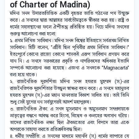
of Charter of Madina)
মদিনা সনদ উদারতাভিত্তিক একটি বৃহত্তর জাতি গঠনের পথ উন্মুক্ত
করে। এ সনদের দ্বারা আল্লাহর সার্বভৌমত্বকে স্বীকার করা হয়। রাষ্ট্র ও
ধর্মের সহাবস্থানের ফলে ঐশীতন্ত্র প্রতিষ্ঠিত হয়। নিচে মদিনা সনদের
গুরুত্ব আলোচনা করা হলো:
১. প্রথম লিখিত সংবিধান। মদিনা সনদ বিশ্বের ইতিহাসে সর্বপ্রথম লিখিত
সংবিধান। হিটি বলেন, "এটিই ছিল পৃথিবীর প্রথম লিখিত সংবিধান।"
ইতঃপূর্বে কোনো রাজ্যে কোনো শাসকই এরূপ সংবিধান প্রণয়ন করে
যান নি। এ সনদে সরকারের প্রকৃতি ও নাগরিকদের অধিকার ইত্যাদি
সম্পর্কে আলোচনা করা হয়েছে। এজন্য এ সনদকে "Magnacarta"
বলা হয়ে থাকে।
২. রাজনৈতিক দূরদর্শিতা মদিনা সনদ হযরত মুহম্মদ (স.)-এর
রাজনৈতিগক দূরদর্শিতার উজ্জ্বল স্বাক্ষর বহন করে। এ সনদে মহানুভব
হযরত মুহম্মদ (স.)-এর মহান মানবতার বিকাশ সাধিত হয়। তাই তিনি
শুধু সেই যুগের নন সর্বযুগেরই আদর্শ মহাপুরুষ।
৩. রাজনৈতিক ঐক্য: এ সনদ মুসলমান ও অমুসলমান সম্প্রদায়কে
ভ্রাতৃত্বের বন্ধনে আবদ্ধ করে হিংসা, বিদ্বেষ ও কলহের অবসান ঘটায়।
তাদের রাজনৈতিক লক্ষ্য ছিল ঐকমত্যের এবং বিপদে তারা একে
অপরকে সাহায্য করতে প্রতিশ্রুতিবদ্ধ ছিল।
৪. ধর্মীয় সম্প্রীতি: এ সনদের মাধ্যমে মহানবি (স.) ধর্মের ব্যাপারে যে