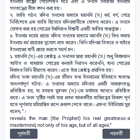
ইসলামি রাষ্ট্রের গোড়াপত্তন ঘটে এবং এ সনদে সর্বপ্রথম ইসলামি
গণতন্ত্রের বীজ বপন করা হয়।
৭. জাতি গঠন: মদিনা সনদের মাধ্যমে মহানবি (স.) ধর্ম, বর্ণ, গোত্র
নির্বিশেষে এক জাতি হিসেবে মদিনাবাসীকে ঘোষণা করেন। এ সনদে
ঘোষণা করা হয় গোত্রের ইহুদিরাও বিশ্বাসী একটি জাতির অন্তর্ভুক্ত।
৮. ইসলাম ধর্মের প্রচার: মদিনা সনদের মাধ্যমে মহানবি (স.) বিনা বাধায়
ইসলাম ধর্ম প্রচারের সুযোগ লাভ করেন। তিনি মদিনার ভিতরে ও বাইরে
ইসলামের বাণী প্রচার করতে সমর্থ হন।
১. মহানবি (স.)-এর শ্রেষ্ঠত্ব এ সনদের দ্বারা মহানবি (স.) শুধু বিবাদমান
আউস ও খাযরাজ গোত্রের কলহই নিরসন করেননি, অন্য গোত্রের
বিবাদও তিনি মীমাংসা করেন। এতে তাঁর শ্রেষ্ঠত্ব প্রমাণিত হয়।
মদিনা সনদ মহানবি (স.)-এর জীবন তথা ইসলামের ইতিহাসে অত্যন্ত
তাৎপর্যপূর্ণ ঘটনা। এ সনদের মাধ্যমে মদিনায় একটি সাধারণতন্ত্র
প্রতিষ্ঠিত হয়, যা হযরত মুহম্মদ (স.)-কে মর্যাদার আসনে প্রতিষ্ঠিত
করে। এ সনদ সৃষ্টির পরই তার প্রবল আকর্ষণীয় ব্যক্তিত্বের বিকাশ পূর্ণ
হতে পূর্ণতায় মহিমান্বিত রূপে প্রকাশ পেতে থাকে। এজন্য উইলিয়াম মুর
বলেন, "।
reveals the man (the Prophet) his real greatness-a
mastermind, not only of his age, but of all ages."
পূর্ববর্তী
পরবর্তী