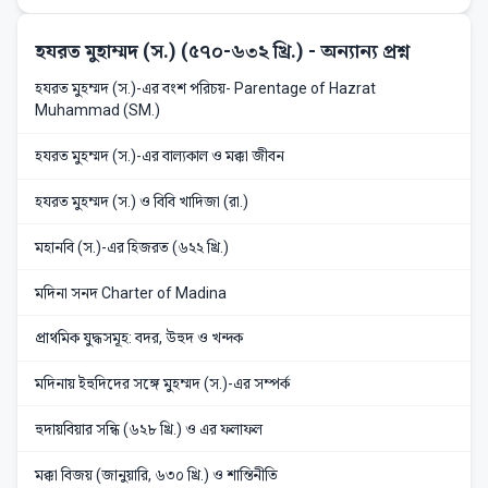
হযরত মুহাম্মদ (স.) (৫৭০-৬৩২ খ্রি.)
- অন্যান্য প্রশ্ন
হযরত মুহম্মদ (স.)-এর বংশ পরিচয়- Parentage of Hazrat
Muhammad (SM.)
হযরত মুহম্মদ (স.)-এর বাল্যকাল ও মক্কা জীবন
হযরত মুহম্মদ (স.) ও বিবি খাদিজা (রা.)
মহানবি (স.)-এর হিজরত (৬২২ খ্রি.)
মদিনা সনদ Charter of Madina
প্রাথমিক যুদ্ধসমূহ: বদর, উহুদ ও খন্দক
মদিনায় ইহুদিদের সঙ্গে মুহম্মদ (স.)-এর সম্পর্ক
হুদায়বিয়ার সন্ধি (৬২৮ খ্রি.) ও এর ফলাফল
মক্কা বিজয় (জানুয়ারি, ৬৩০ খ্রি.) ও শান্তিনীতি