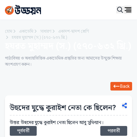
Ope
হোম
একাডেমি
সাধারণ
একাদশ-দ্বাদশ শ্রেণি
হযরত মুহাম্মদ (স.) (৫৭০-৬৩২ খ্রি.)
হযরত মুহাম্মদ (স.) (৫৭০-৬৩২ খ্রি.)
পাঠ্যবিষয় ও অধ্যায়ভিত্তিক একাডেমিক প্রস্তুতির জন্য আমাদের উন্মুক্ত শিক্ষায়
অংশগ্রহণ করুন।
Back
উহুদের যুদ্ধে কুরাইশ নেতা কে ছিলেন?
উত্তর: উহুদের যুদ্ধে কুরাইশ নেতা ছিলেন আবু সুফিয়ান।
পূর্ববর্তী
পরবর্তী