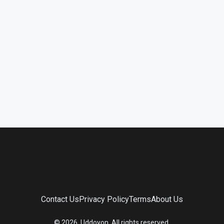
Contact Us
Privacy Policy
Terms
About Us
©
2026
. Uddoyon. All rights reserved.