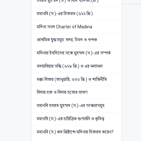
হযরত মুহম্মদ (স.) ও বিবি খাদিজা (রা.)
মহানবি (স.)-এর হিজরত (৬২২ খ্রি.)
মদিনা সনদ Charter of Madina
প্রাথমিক যুদ্ধসমূহ: বদর, উহুদ ও খন্দক
মদিনায় ইহুদিদের সঙ্গে মুহম্মদ (স.)-এর সম্পর্ক
হুদায়বিয়ার সন্ধি (৬২৮ খ্রি.) ও এর ফলাফল
মক্কা বিজয় (জানুয়ারি, ৬৩০ খ্রি.) ও শান্তিনীতি
বিদায় হজ ও বিদায় হজের ভাষণ
মহানবি হযরত মুহম্মদ (স.)-এর সংস্কারসমূহ
মহানবি (স.)-এর চারিত্রিক গুণাবলি ও কৃতিত্ব
মহানবি (স.) কত খ্রিষ্টাব্দে মদিনায় হিজরত করেন?