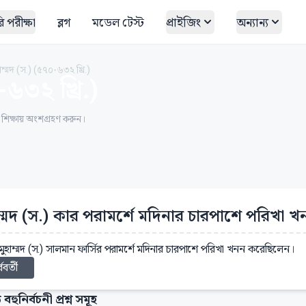
 পরীক্ষা
ব্লগ
মডেল টেস্ট
প্রাইজিং
অন্যান্য
ম্মদ (স.) (৫৭০-৬৩২ খ্রি.)
৬৩২ খ্রি.)
ত শিক্ষায় অংশগ্রহণ করুন।
াম্মদ (স.) কার পরামর্শে মদিনার চারপাশে পরিখা
 মুহাম্মদ (স.) সালমান ফার্সির পরামর্শে মদিনার চারপাশে পরিখা খনন করেছিলেন।
্ববর্তী
 বহুনির্বচনী প্রশ্ন সমূহ