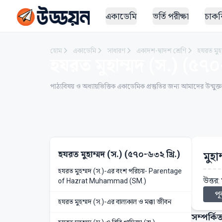
একাডেমি
ভর্তি পরীক্ষা
চাকরি
হোম
একাডেমি
সাধারণ
একাদশ-দ্বাদশ শ্রেণি
হযরত মুহা
হযরত মুহাম্মদ (স.) (৫৭০-
পাঠ্যবিষয় ও অধ্যায়ভিত্তিক একাডেমিক প্রস্তুতির জন্য আমাদের উন্মুক্
হযরত মুহাম্মদ (স.) (৫৭০-৬৩২ খ্রি.)
মুহ
হযরত মুহম্মদ (স.)-এর বংশ পরিচয়- Parentage
উত্তর:
of Hazrat Muhammad (SM.)
পূর
হযরত মুহম্মদ (স.)-এর বাল্যকাল ও মক্কা জীবন
সম্পর্কিত