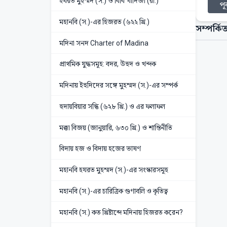
হযরত মুহম্মদ (স.) ও বিবি খাদিজা (রা.)
পূর
মহানবি (স.)-এর হিজরত (৬২২ খ্রি.)
সম্পর্কিত
মদিনা সনদ Charter of Madina
প্রাথমিক যুদ্ধসমূহ: বদর, উহুদ ও খন্দক
মদিনায় ইহুদিদের সঙ্গে মুহম্মদ (স.)-এর সম্পর্ক
হুদায়বিয়ার সন্ধি (৬২৮ খ্রি.) ও এর ফলাফল
মক্কা বিজয় (জানুয়ারি, ৬৩০ খ্রি.) ও শান্তিনীতি
বিদায় হজ ও বিদায় হজের ভাষণ
মহানবি হযরত মুহম্মদ (স.)-এর সংস্কারসমূহ
মহানবি (স.)-এর চারিত্রিক গুণাবলি ও কৃতিত্ব
মহানবি (স.) কত খ্রিষ্টাব্দে মদিনায় হিজরত করেন?