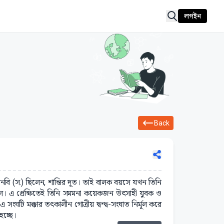
লগইন
Back
ানবি (স.) ছিলেন, শান্তির দূত। তাই বালক বয়সে যখন তিনি
উঠল। এ প্রেক্ষিতেই তিনি সমমনা কয়েকজন উৎসাহী যুবক ও
 সংঘটি মক্কার তৎকালীন গোত্রীয় দ্বন্দ্ব-সংঘাত নির্মূল করে
হচ্ছে।