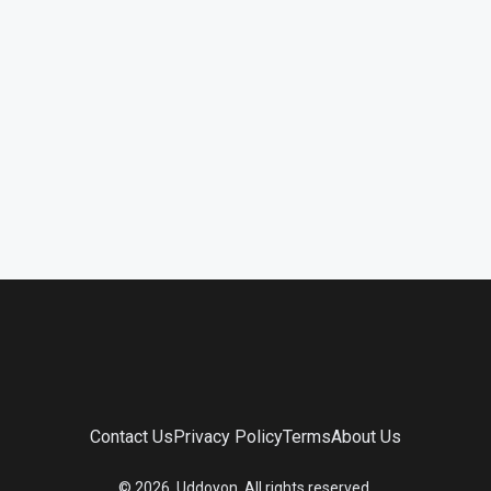
Contact Us
Privacy Policy
Terms
About Us
©
2026
. Uddoyon. All rights reserved.