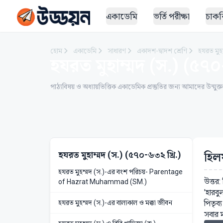
একাডেমি
ভর্তি পরীক্ষা
চাকরি
হোম
একাডেমি
সাধারণ
একাদশ-দ্বাদশ শ্রেণি
হযরত মুহা
হযরত মুহাম্মদ (স.) (৫৭০-
পাঠ্যবিষয় ও অধ্যায়ভিত্তিক একাডেমিক প্রস্তুতির জন্য আমাদের উন্মুক্
হযরত মুহাম্মদ (স.) (৫৭০-৬৩২ খ্রি.)
হিল
হযরত মুহম্মদ (স.)-এর বংশ পরিচয়- Parentage
উত্তর
of Hazrat Muhammad (SM.)
'হারব
পিতৃব্
হযরত মুহম্মদ (স.)-এর বাল্যকাল ও মক্কা জীবন
সবার ম