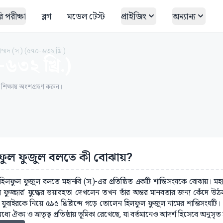
 পরীক্ষা
ব্লগ
মডেল টেস্ট
প্রাইজিং
অন্যান্য
ম্মদ (স.) (৫৭০-৬৩২ খ্রি.)
৬৩২ খ্রি.)
ত শিক্ষায় অংশগ্রহণ করুন।
ফুল ফুজুল বলতে কী বোঝায়?
: হিলফুল ফুজুল বলতে মহানবি (স.)-এর প্রতিষ্ঠিত একটি শান্তিসংঘকে বোঝায়। মহ
ুল ফুজ্জার' যুদ্ধের ভয়াবহতা দেখলেন তখন তাঁর অন্তর মানবতার জন্য কেঁদে 
য যুবাইরকে নিয়ে ৫৯৫ খ্রিষ্টাব্দে গড়ে তোলেন হিলফুল ফুজুল নামের শান্তিসংঘটি। এ
ধ্যে ঐক্য ও ভ্রাতৃত্ব প্রতিষ্ঠায় ভূমিকা রেখেছে, যা বর্তমানেও আদর্শ হিসেবে অনুসৃত 