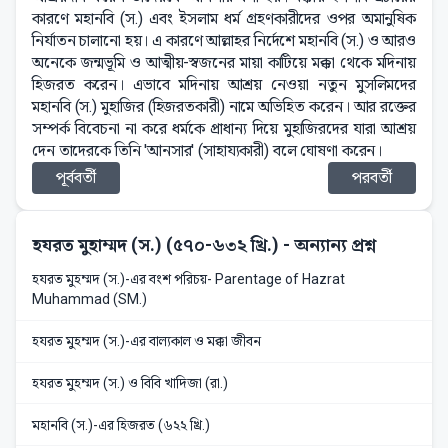
কারণে মহানবি (স.) এবং ইসলাম ধর্ম গ্রহণকারীদের ওপর অমানুষিক
নির্যাতন চালানো হয়। এ কারণে আল্লাহর নির্দেশে মহানবি (স.) ও আরও
অনেকে জন্মভূমি ও আত্মীয়-স্বজনের মায়া কাটিয়ে মক্কা থেকে মদিনায়
হিজরত করেন। এভাবে মদিনায় আশ্রয় নেওয়া নতুন মুসলিমদের
মহানবি (স.) মুহাজির (হিজরতকারী) নামে অভিহিত করেন। আর রক্তের
সম্পর্ক বিবেচনা না করে ধর্মকে প্রাধান্য দিয়ে মুহাজিরদের যারা আশ্রয়
দেন তাদেরকে তিনি 'আনসার' (সাহায্যকারী) বলে ঘোষণা করেন।
পূর্ববর্তী
পরবর্তী
হযরত মুহাম্মদ (স.) (৫৭০-৬৩২ খ্রি.)
- অন্যান্য প্রশ্ন
হযরত মুহম্মদ (স.)-এর বংশ পরিচয়- Parentage of Hazrat
Muhammad (SM.)
হযরত মুহম্মদ (স.)-এর বাল্যকাল ও মক্কা জীবন
হযরত মুহম্মদ (স.) ও বিবি খাদিজা (রা.)
মহানবি (স.)-এর হিজরত (৬২২ খ্রি.)