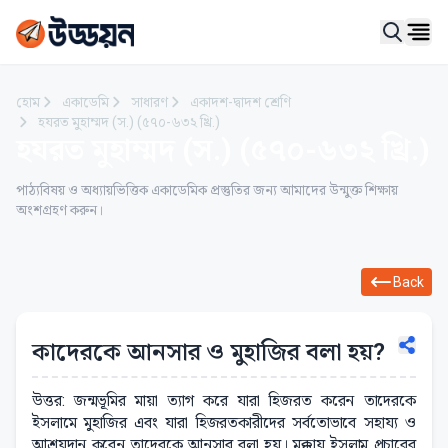
Ope
হোম
একাডেমি
সাধারণ
একাদশ-দ্বাদশ শ্রেণি
হযরত মুহাম্মদ (স.) (৫৭০-৬৩২ খ্রি.)
হযরত মুহাম্মদ (স.) (৫৭০-৬৩২ খ্রি.)
পাঠ্যবিষয় ও অধ্যায়ভিত্তিক একাডেমিক প্রস্তুতির জন্য আমাদের উন্মুক্ত শিক্ষায়
অংশগ্রহণ করুন।
Back
কাদেরকে আনসার ও মুহাজির বলা হয়?
উত্তর: জন্মভূমির মায়া ত্যাগ করে যারা হিজরত করেন তাদেরকে
ইসলামে মুহাজির এবং যারা হিজরতকারীদের সর্বতোভাবে সহায্য ও
আশ্রয়দান করেন তাদেরকে আনসার বলা হয়। মক্কায় ইসলাম প্রচারের