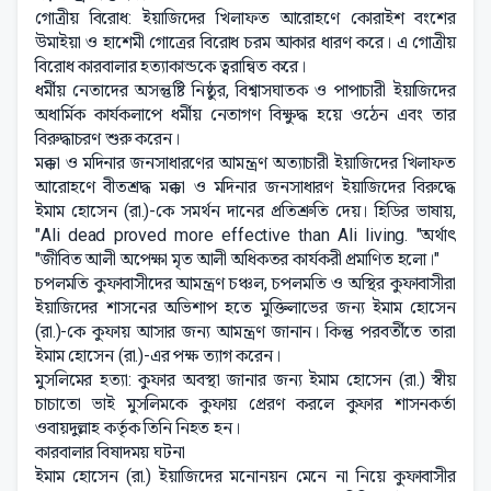
গোত্রীয় বিরোধ: ইয়াজিদের খিলাফত আরোহণে কোরাইশ বংশের
উমাইয়া ও হাশেমী গোত্রের বিরোধ চরম আকার ধারণ করে। এ গোত্রীয়
বিরোধ কারবালার হত্যাকান্ডকে ত্বরান্বিত করে।
ধর্মীয় নেতাদের অসন্তুষ্টি নিষ্ঠুর, বিশ্বাসঘাতক ও পাপাচারী ইয়াজিদের
অধার্মিক কার্যকলাপে ধর্মীয় নেতাগণ বিক্ষুদ্ধ হয়ে ওঠেন এবং তার
বিরুদ্ধাচরণ শুরু করেন।
মক্কা ও মদিনার জনসাধারণের আমন্ত্রণ অত্যাচারী ইয়াজিদের খিলাফত
আরোহণে বীতশ্রদ্ধ মক্কা ও মদিনার জনসাধারণ ইয়াজিদের বিরুদ্ধে
ইমাম হোসেন (রা.)-কে সমর্থন দানের প্রতিশ্রুতি দেয়। হিডির ভাষায়,
"Ali dead proved more effective than Ali living. "অর্থাৎ
"জীবিত আলী অপেক্ষা মৃত আলী অধিকতর কার্যকরী প্রমাণিত হলো।"
চপলমতি কুফাবাসীদের আমন্ত্রণ চঞ্চল, চপলমতি ও অস্থির কুফাবাসীরা
ইয়াজিদের শাসনের অভিশাপ হতে মুক্তিলাভের জন্য ইমাম হোসেন
(রা.)-কে কুফায় আসার জন্য আমন্ত্রণ জানান। কিন্তু পরবর্তীতে তারা
ইমাম হোসেন (রা.)-এর পক্ষ ত্যাগ করেন।
মুসলিমের হত্যা: কুফার অবস্থা জানার জন্য ইমাম হোসেন (রা.) স্বীয়
চাচাতো ভাই মুসলিমকে কুফায় প্রেরণ করলে কুফার শাসনকর্তা
ওবায়দুল্লাহ কর্তৃক তিনি নিহত হন।
কারবালার বিষাদময় ঘটনা
ইমাম হোসেন (রা.) ইয়াজিদের মনোনয়ন মেনে না নিয়ে কুফাবাসীর