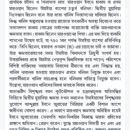
প্রাথমিক জীবন ও খিলাফত লাভ: মারওয়ান ইবনে হাকাম বা প্রথম
মারওয়ান ছিলেন উমাইয়া বংশের চতুর্থ খলিফা। দ্বিতীয় মুয়াবিয়া
নিঃসন্তান ছিলেন বলে তাঁর ভ্রাতা খালিদ সিংহাসনের দাবিদার ছিলেন।
কিন্তু খালিদ অল্পবয়স্ক হওয়ায় রাজ্যের তৎকালীন অবস্থা বিবেচনা করে
সভাসদগণ হাকাম গোত্রের সর্বাপেক্ষা বয়োজ্যেষ্ঠ ব্যক্তি মারওয়ানকে
ক্ষমতায় বসান। হাকাম ছিলেন মারওয়ানের পিতা। এর মধ্য দিয়ে হাকামি
শাসনের উন্মেষ ঘটে, যা ৭৫০ সাল পর্যন্ত উমাইয়া বংশের প্রতিনিধিত্ব
করে। তিনি ছিলেন, হজরত ওসমান (রা.)-এর চাচাতো ভাই ও জামাতা।
তাঁর ক্ষমতারোহণের সময় উমাইয়া খিলাফতে ত্রিমুখী সংঘর্ষ হয়।
উত্তরাধিকার প্রশ্নে উমাইয়া নেতৃবৃন্দ দ্বিধাবিভক্ত হয়ে পড়েন, পরিশেষে
বিশিষ্ট ব্যক্তিদের সহায়তায় বিবাদের মীমাংসা হয় এবং সিদ্ধান্ত হয়,
খালিদ নাবালক হওয়ায় মারওয়ান প্রথমে খলিফা নিযুক্ত হবেন এবং
পরবর্তীকালে খালিদ বয়ঃপ্রাপ্ত হলে খলিফার দায়িত্বে নিযুক্ত হবেন।
উল্লেখ্য, মারওয়ান খালিদের বিধবা মাতাকে বিবাহ করেন।
অভ্যন্তরীণ বিশৃঙ্খলা দমন কূটকৌশল ও চক্রান্তমূলক অভিসন্ধির
ভিত্তিতে দ্বিতীয় মুয়াবিয়া ক্ষমতা দখল করলেও উমাইয়াদের বিশৃঙ্খলার
সুযোগে আব্দুল্লাহ ইবনে জুবায়ের সিরিয়ার একটি বিশাল অংশে
স্বাধীনতা ঘোষণা করেন। এ কারণে মারওয়ান ক্ষমতায় অধিষ্ঠিত হয়েই
ইবনে জুবায়েরের সেনাপতি আল-ফিহরির বিরুদ্ধে মারজ রাহিতের
প্রাঙ্গণে অভিযান। প্রেরণ করেন। যুদ্ধে মারওয়ান বিজয়ী হন এবং এর
ফলে সিরিয়া ও মিশরে উমাইয়া প্রভুত্ব প্রতিষ্ঠিত হয়। তাছাড়া কারবালা