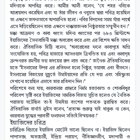
মদিনাকে অপবিত্র করে। আমীর আলী বলেন, "যে শহর নবিকে
আশ্রয়দান করেছিল এবং যা তাঁর জীবন ও নবুয়ত দ্বারা পবিত্র হয়েছিল
তা এক্ষণে জঘন্যভাবে অপমানিত হলো। নবির বিপদের সময় যাঁরা পার্শ্বে
এসে দাঁড়িয়েছিলেন তারা এক্ষণে ন্যক্কারজনক নিষ্ঠুরতার সম্মুখীন হন।"
মক্কা আক্রমণ ও কাবা ধ্বংস: মদিনা ধ্বংসের পর ৬৮৩ খ্রিস্টাব্দে
ইয়াজিদের সৈন্যবাহিনী মক্কা অবরোধ করে এবং এর বিশেষ ক্ষতি সাধন
করে। ঐতিহাসিক হিট্টি বলেন, "অবরোধের ফলে কাবাগৃহে অগ্নি
সংযোজিত হয়, পবিত্র হাজারে আসওয়াদ ত্রিখন্ডিত হয় এবং কাবাগৃহ
ক্রন্দনরত রমণীর ভগ্ন হৃদয়ের রূপ লাভ করে।" জনৈক ঐতিহাসিকের
মতে "ইসলামের উপর এর প্রতিফল হলো নিষ্ঠুর, ভয়াবহ এবং বীভৎস।
ইসলামের বিজয়ের মুহূর্তে উমাইয়াদের প্রতি যে দয়া এবং সহিষ্ণুতা
দেখানো হয়েছিল এভাবে তার প্রতিদান দিল।"
পরিশেষে বলা যায়, কারবালার প্রান্তরে নির্মম হত্যাকান্ড ও শোকবিধুর
পরিবেশ সৃষ্টি করে ইয়াজিদের সামরিক বিজয় সূচিত হলেও যে নৈতিক
পরাজয় ঘটেছিল তা-ই উমাইয়া বংশের পতনকে ত্বরান্বিত করে।
ঐতিহাসিক বার্নার্ড লুইস বলেন, "প্রত্যক্ষ গুরুত্ব যাই থাকুক না কেন,
কারবালা যুদ্ধের পরবর্তী ফলাফল সত্যিই বিস্ময়কর।"
ইয়াজিদের চরিত্র
চারিত্রিক বিচারে ইয়াজিদ মোটেই ভালো ছিলেন না। ইয়াজিদ ছিলেন
পাপাসক্ত, অত্যাচারী, ইন্দ্রিয় পরায়ণ, নীতিজ্ঞানহীন, মদ্যপায়ী ও