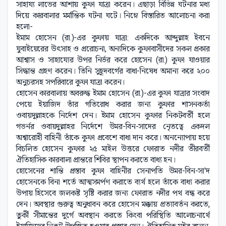
সাহায্য লাভের আশায় কুফা যাত্রা করেন। এছাড়া বিভিন্ন ঘটনার মধ্য
দিয়ে কারবালার মর্মান্তিক ঘটনা ঘটে। নিম্নে বিস্তারিত আলোচনা করা
হলো-
ইমাম হোসেন (রা.)-এর কুফায় যাত্রা: একদিকে আব্দুল্লাহ ইবনে
যুবাইয়েরের উৎসাহ ও প্ররোচনা, অন্যদিকে কুফাবাসীদের সকল প্রকার
আশ্বাস ও সাহায্যের উপর নির্ভর করে হোসেন (রা.) কুফা যাওয়ার
সিদ্ধান্ত গ্রহণ করেন। তিনি সুহূদবর্গের বাধা-নিষেধ অমান্য করে ২০০
অনুচরসহ সপরিবারে কুফা যাত্রা করেন।
হোসেন কারবালায় অবরুদ্ধ ইমাম হোসেন (রা.)-এর কুফা যাত্রার সংবাদ
পেয়ে ইয়াজিদ তাঁর গতিরোধ করার জন্য কুফার শাসনকর্তা
ওবায়দুল্লাহকে নির্দেশ দেন। ইমাম হোসেন কুফার নিকটবর্তী হলে
গভর্নর ওবায়দুল্লাহর নির্দেশে উমর-বিন-সাদের নৃেতত্বে একদল
অশ্বারোহী বাহিনী তাঁকে কুফা প্রবেশে বাধা দান করে। অনন্যোপায় হয়ে
বিচলিত হোসেন কুফার ২৫ মাইল উত্তরে ফোরাত নদীর তীরবর্তী
ঐতিহাসিক কারবালা প্রান্তরে শিবির স্থাপন করতে বাধ্য হন।
হোসেনের শান্তি প্রস্তাব কুফা বাহিনীর সেনাপতি উমর-বিন-সা'দ
হোসেনকে বিনা শর্তে আত্মসমর্পণ করাতে ব্যর্থ হলে তাঁকে বাধ্য করার
উপায় হিসেবে জলকষ্ট সৃষ্টি করার জন্য ফোরাত নদীর পথ বন্ধ করে
দেন। অবস্থার গুরুত্ব অনুধাবন করে হোসেন মক্কায় প্রত্যাবর্তন করতে,
তুর্কী সীমান্তের দুর্গে অবস্থান করতে কিংবা পরিস্থিতি আলোচনার্থে