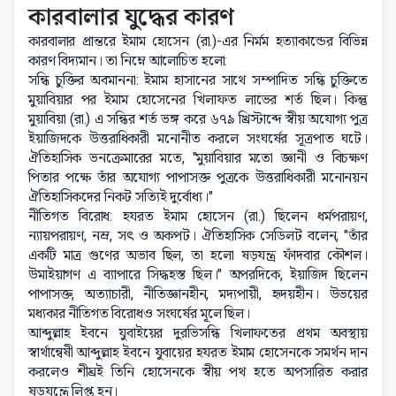
কারবালার যুদ্ধের কারণ
কারবালার প্রান্তরে ইমাম হোসেন (রা.)-এর নির্মম হত্যাকান্ডের বিভিন্ন
কারণ বিদ্যমান। তা নিম্নে আলোচিত হলো:
সন্ধি চুক্তির অবমাননা: ইমাম হাসানের সাথে সম্পাদিত সন্ধি চুক্তিতে
মুয়াবিয়ার পর ইমাম হোসেনের খিলাফত লাভের শর্ত ছিল। কিন্তু
মুয়াবিয়া (রা.) এ সন্ধির শর্ত ভঙ্গ করে ৬৭৯ খ্রিস্টাব্দে স্বীয় অযোগ্য পুত্র
ইয়াজিদকে উত্তরাধিকারী মনোনীত করলে সংঘর্ষের সূত্রপাত ঘটে।
ঐতিহাসিক ভনক্রেমারের মতে, "মুয়াবিয়ার মতো জ্ঞানী ও বিচক্ষণ
পিতার পক্ষে তাঁর অযোগ্য পাপাসক্ত পুত্রকে উত্তরাধিকারী মনোনয়ন
ঐতিহাসিকদের নিকট সত্যিই দুর্বোধ্য।"
নীতিগত বিরোধ: হযরত ইমাম হোসেন (রা.) ছিলেন ধর্মপরায়ণ,
ন্যায়পরায়ণ, নম্র, সৎ ও অকপট। ঐতিহাসিক সেডিলট বলেন, "তাঁর
একটি মাত্র গুণের অভাব ছিল, তা হলো ষড়যন্ত্র ফাঁদবার কৌশল।
উমাইয়াগণ এ ব্যাপারে সিদ্ধহস্ত ছিল।" অপরদিকে, ইয়াজিদ ছিলেন
পাপাসক্ত, অত্যাচারী, নীতিজ্ঞানহীন, মদ্যপায়ী, হৃদয়হীন। উভয়ের
মধ্যকার নীতিগত বিরোধও সংঘর্ষের মূলে ছিল।
আব্দুল্লাহ ইবনে যুবাইয়ের দুরভিসন্ধি খিলাফতের প্রথম অবস্থায়
স্বার্থান্বেষী আব্দুল্লাহ ইবনে যুবায়ের হযরত ইমাম হোসেনকে সমর্থন দান
করলেও শীঘ্রই তিনি হোসেনকে স্বীয় পথ হতে অপসারিত করার
ষড়যন্ত্রে লিপ্ত হন।