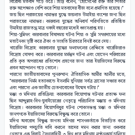
বিরোধী মতবাদ গড়ে ওঠে। হিট্টি বলেন, "হোসেনের রক্ত তাঁর পিতার
রক্ত অপেক্ষাও বেশি করে শিয়া মতবাদের বীজ বলে প্রমাণিত হয়েছে।"
জয় ছিল পরাজয়ের নামান্তর যুদ্ধে জয়লাভ উমাইয়া বংশের জন্য ছিল
পরাজয়ের নামান্তর। কারবালা যুদ্ধের অনিবার্য পরিণতিতে প্রতিষ্ঠিত
উমাইয়া রাজতন্ত্র মাত্র নব্বই বছরের মধ্যেই ধ্বংসপ্রাপ্ত হয়।
শিয়া-সুন্নিফ্য: কারবালার বিষাদময় ঘটনা শিয়া ও সুন্নি সম্প্রদায়ের মধ্যে
মতানৈক্য সৃষ্টি করে ঐক্য ও সংহতি চিরতরে বিনষ্ট করে দেয়।
খারেজি বিদ্রোহ: কারবালার যুদ্ধের ফলাফলের প্রেক্ষিতে খারেজিরাও
বিদ্রোহ ঘোষণা করে। কারবালার মর্মন্তুদ ঘটনা এবং হোসেন পরিবারের
প্রতি কৃত অপরাধের প্রতিশোধ গ্রহণের জন্য তারা ইয়াজিদের বিরুদ্ধে
প্রবল আন্দোলন গড়ে তোলে।
পারস্যে জাতীয়তাবাদের পুনরুত্থান: ঐতিহাসিক আমীর আলীর মতে,
"কারবালার নির্মম হত্যাকান্ডে ইসলামি দুনিয়ার সর্বত্র ত্রাসের সঞ্চার করে
এবং পারস্যে এক জাতীয় চেতনাবোধের উন্মেষ ঘটায়।"
মক্কা ও মদিনায় প্রতিক্রিয়া: কারবালার বিয়োগান্ত ঘটনার প্রত্যক্ষ ফল
ছিল আব্দুল্লাহ-বিন-যুবাইয়েরের নেতৃত্বে পরিচালিত মক্কায় ও মদিনায়
বিদ্রোহ। কারবালার বিয়োগবিধুর ঘটনা শোকসন্তপ্ত মক্কা ও মদিনার
জনগণকে ইয়াজিদের বিরুদ্ধে বিক্ষুদ্ধ করে তোলে।
মদিনা অবরোধ: বিক্ষুব্ধ জনতা মদিনার শাসনকর্তাকে বিতাড়িত করে
ইয়াজিদের পদচ্যুতি দাবি করলে তাদের দমন করার জন্য ওকবার
নেতৃত্বে এক বিরাট সৈন্যবাহিনী ৩ দিন ধরে মদিনায় লুণ্ঠনকার্য চালিয়ে