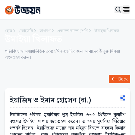
Ope
হোম
একাডেমি
সাধারণ
একাদশ-দ্বাদশ শ্রেণি
উমাইয়া খিলাফত
উমাইয়া খিলাফত
পাঠ্যবিষয় ও অধ্যায়ভিত্তিক একাডেমিক প্রস্তুতির জন্য আমাদের উন্মুক্ত শিক্ষায়
অংশগ্রহণ করুন।
Back
ইয়াজিদ ও ইমাম হোসেন (রা.)
ইয়াজিদের পরিচয়, মুয়াবিয়ার পুত্র ইয়াজিদ ৬৩৬ খ্রিষ্টাব্দে কুরাইশ
বংশের উমাইয়া শাখায় জন্মগ্রহণ করেন। এ সময় মুয়াবিয়া সিরিয়ার
গভর্নর ছিলেন। ইয়াজিদের মায়ের নাম মাইমুন বিনতে বাহদাল কিলাব
গোত্রের মহিলা। রাজ পরিবারের রাজকীয় কায়দায় ইয়াজিদ-এর