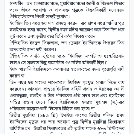
হৃদয়হীন। ভন ক্রেমারের মতে, মুয়াবিয়ার মতো জ্ঞানী ও বিচক্ষণ পিতার
পক্ষে তাঁহার অযোগ্য ও পাপাসক্ত পুত্রকে উত্তরাধিকারী মনোনয়ন
ঐতিহাসিকদের নিকট সত্যই দুর্বোধ্য।
ইয়াজিদ তিন বছর ছয় মাস রাজত্ব করেন। এর প্রথম বছর আলীর পুত্র
হুসাইনকে হত্যা করেন, দ্বিতীয় বছর মদিনা আক্রমণ করে তিন দিন ধরে
লুট করেন এবং তৃতীয় বছর তিনি কা'বা বিধ্বস্ত করেন।
ঐতিহাসিক ইবনুত তিকতাকা, ভন ক্রেমার ইয়াজিদকে উপরের তিন
অপকর্মের জন্য দায়ী করেন।
ঐতিহাসিক বার্নার্ড লুইসের মতে, "ইয়াজিদ লম্পট ও দুঃশ্চরিত্রবান
হলেও সে সম্ভবত কিছু রাজোচিত গুণাবলির অধিকারী ছিল।"
ইমাম গাজালি ইয়াজিদকে কারবালার হত্যাকান্ডের জন্য পুরোপুরি দায়ী
করেন না।
তিন বছর ছয় মাসের শাসনামলে ইয়াজিদ গৃহযুদ্ধ সামাল দিতে ব্যয়
করেছেন। কারবালা প্রান্তরে ইয়াজিদ বাহিনী প্রধান ও ইরাকের ওয়ালী
ওবায়দুল্লাহ, হুসাইন ও তাঁর পরিবারের প্রতি সদয় হলে এবং হুসাইনের
শান্তির প্রস্তাব মেনে নিলে ইয়াজিদকে হযরত মুহাম্মদ (স.)-এর
পরিবারের আক্রমণকারী হিসেবে চিহ্নিত করা হতো না।
দ্বিতীয় মুয়াবিয়া (৬৮৩ খ্রি.) উমাইয়া বংশের দ্বিতীয় খলিফা প্রথম
ইয়াজিদের মৃত্যুর পর তার অযোগ্য পুত্র দ্বিতীয় মুয়াবিয়া সিংহাসনে
অধিষ্ঠিত হন। উমাইয়া খিলাফতের এই তৃতীয় শাসক ৬৮৩ খ্রিস্টাব্দের