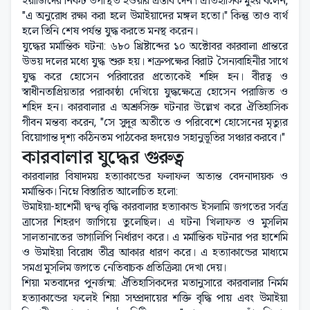
ইয়াজিদের নিকট উপস্থিত হওয়ার প্রস্তাব দেন। ঐতিহাসিক মুইর বলেন,
"এ অনুরোধ রক্ষা করা হলে উমাইয়াদের মঙ্গল হতো।" কিন্তু তাও ব্যর্থ
হলে তিনি শেষ পর্যন্ত যুদ্ধ করতে মনস্থ করেন।
যুদ্ধের মর্মান্তিক ঘটনা: ৬৮০ খ্রিষ্টাব্দের ১০ অক্টোবর কারবালা প্রান্তরে
উভয় দলের মধ্যে যুদ্ধ শুরু হয়। শত্রুপক্ষের বিরাট সৈন্যবাহিনীর সাথে
যুদ্ধ করে হোসেন পরিবারের প্রত্যেকেই শহিদ হন। বীরত্ব ও
স্বাধীনতাপ্রিয়তার পরাকাষ্ঠা দেখিয়ে যুদ্ধক্ষেত্রে হোসেন পরাজিত ও
শহিদ হন। কারবালার এ অশ্রুসিক্ত ঘটনার উল্লেখ করে ঐতিহাসিক
গীবন মন্তব্য করেন, "সে সুদূর অতীতে ও পরিবেশে হোসেনের মৃত্যুর
বিয়োগান্ত দৃশ্য কঠিনতম পাঠকের হৃদয়েও সহানুভূতির সঞ্চার করবে।"
কারবালার যুদ্ধের গুরুত্ব
কারবালার বিষাদময় হত্যাকান্ডের ফলাফল অত্যন্ত বেদনাদায়ক ও
মর্মান্তিক। নিম্নে বিস্তারিত আলোচিত হলো:
উমাইয়া-হাশেমী দ্বন্দ্ব বৃদ্ধি কারবালার হত্যাকান্ড ইসলামি জগতের সর্বত্র
ত্রাসের শিহরণ জাগিয়ে তুলেছিল। এ ঘটনা খিলাফত ও মুসলিম
সালতানাতের ভাগ্যলিপি নির্ধারণ করে। এ মর্মান্তিক ঘটনার পর হাশেমি
ও উমাইয়া বিরোধ তীব্র আকার ধারণ করে। এ হত্যাকান্ডের মাধ্যমে
সমগ্র মুসলিম জগতে নেতিবাচক প্রতিক্রিয়া দেখা দেয়।
শিয়া মতবাদের পুনর্জন্ম: ঐতিহাসিকদের মতানুসারে কারবালার নির্মম
হত্যাকান্ডের ফলেই শিয়া সম্প্রদায়ের শক্তি বৃদ্ধি পায় এবং উমাইয়া