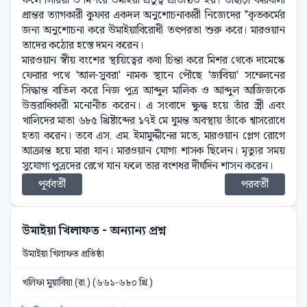
প্রান্তর ত্যাগকারী কুফার একদল অনুশোচনাকারী নিজেদের "কৃতকর্মের
জন্য অনুশোচনা করে উমাইয়াবিরোধী তৎপরতা শুরু করে। মারওয়ান
তাদের কঠোর হস্তে দমন করেন।
মারওয়ান স্বীয় বংশের স্থায়িত্বের কথা চিন্তা করে মিশর থেকে দামেস্কে
ফেরার পথে 'আল-সুবরা' নামক স্থানে পৌছে 'জাবিয়া' সম্মেলনের
সিদ্ধান্ত বাতিল করে নিজ পুত্র আব্দুল মালিক ও আব্দুল আজিজকে
উত্তরাধিকারী মনোনীত করেন। এ সংবাদে ক্ষুদ্ধ হয়ে তাঁর স্ত্রী এবং
খালিদের মাতা ৬৮৫ খ্রিষ্টাব্দের ১৭ই মে ঘুমন্ত অবস্থায় তাঁকে শ্বাসরোধে
হত্যা করেন। তবে এস. এম. ইমামুদ্দীনের মতে, মারওয়ান প্লেগ রোগে
আক্রান্ত হয়ে মারা যান। মারওয়ান যোগ্য শাসক ছিলেন। মৃত্যুর সময়
সুযোগ্য পুত্রদের রেখে যান ফলে তার বংশধর দীর্ঘদিন শাসন করেন।
পূর্ববর্তী
পরবর্তী
উমাইয়া খিলাফত
- অন্যান্য প্রশ্ন
উমাইয়া খিলাফত প্রতিষ্ঠা
খলিফা মুয়াবিয়া (রা.) (৬৬১-৬৮০ খ্রি.)