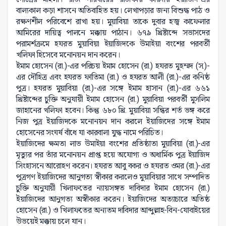
বাল্যকাল কড়া শাসনে অতিবাহিত হয়। লেখাপড়ার জন্য বিশুদ্ধ পাঠ ও
রক্ষণশীল পরিবেশে রাখা হয়। মুয়াবিয়া তাকে দুবার হজ্ব কাফেলার
আমিরের দায়িত্ব পালনে মক্কায় পাঠান। ৬৭৯ খ্রিষ্টাব্দে সভাসদের
পরামর্শক্রমে হযরত মুয়াবিয়া ইয়াজিদকে উমাইয়া বংশের পরবর্তী
খলিফা হিসেবে মনোনয়ন দান করেন।
ইমাম হোসেন (রা.)-এর পরিচয় ইমাম হোসেন (রা.) হযরত মুহম্মদ (স.)-
এর দৌহিত্র এবং হযরত ফাতিমা (রা.) ও হযরত আলী (রা.)-এর কনিষ্ঠ
পুত্র। হযরত মুয়াবিয়া (রা.)-এর সঙ্গে ইমাম হাসান (রা.)-এর ৬৬১
খ্রিষ্টাব্দের চুক্তি অনুযায়ী ইমাম হোসেন (রা.) মুয়াবিয়া পরবর্তী মুসলিম
জাহানের খলিফা হবেন। কিন্তু ৬৮০ খ্রি. মুয়াবিয়া সন্ধির শর্ত ভঙ্গ করে
নিজ পুত্র ইয়াজিদকে মনোনয়ন দান করলে ইয়াজিদের সঙ্গে ইমাম
হোসেনের সংঘর্ষ বাঁধে যা কারবালা যুদ্ধ নামে পরিচিত।
ইয়াজিদের ক্ষমতা লাভ উমাইয়া বংশের প্রতিষ্ঠাতা মুয়াবিয়া (রা.)-এর
মৃত্যুর পর তাঁর মনোনয়ন প্রাপ্ত হয়ে অযোগ্য ও অধার্মিক পুত্র ইয়াজিদ
সিংহাসনে আরোহণ করেন। হযরত আবু বকর ও হযরত ওমর (রা.)-এর
পুত্রগণ ইয়াজিদের আনুগত্য স্বীকার করলেও মুয়াবিয়ার সাথে সম্পাদিত
চুক্তি অনুযায়ী খিলাফতের ন্যায়সঙ্গত দাবিদার ইমাম হোসেন (রা.)
ইয়াজিদের আনুগত্য অস্বীকার করেন। ইয়াজিদের অত্যাচারে অতিষ্ঠ
হোসেন (রা.) ও খিলাফতের অন্যতম দাবিদার আব্দুল্লাহ-বিন-যোবাইয়ের
উভয়েই মক্কায় চলে যান।