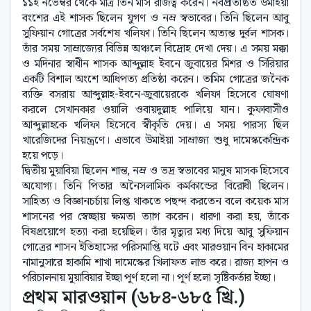
১১ই নভেম্বর থেকে মাত্র তিন মাস রাজত্ব করেন। নবপ্রতিষ্ঠিত উমাইয়া
বংশের এই শাসক ছিলেন যুগণ ও নম্র স্বভাবের। তিনি ছিলেন আবু
সুফিয়ান গোত্রের সর্বশেষ খলিফা। তিনি ছিলেন অত্যন্ত দুর্বল শাসক।
তাঁর সময় সাম্রাজ্যের বিভিন্ন অঞ্চলে বিদ্রোহ দেখা দেয়। এ সময় মক্কা
ও মদিনার স্বাধীন শাসক আব্দুল্লাহ ইবনে জুবায়ের মিশর ও সিরিয়ার
একটি বিশাল অংশে আধিপত্য প্রতিষ্ঠা করেন। তামিম গোত্রের জনৈক
ব্যক্তি বসরায় আব্দুল্লাহ-ইবনে-জুবায়েরকে খলিফা হিসেবে ঘোষণা
করলে সেখানকার ওয়ালি ওবায়দুল্লাহ পালিয়ে যান। কুফাবাসীও
আব্দুল্লাহকে খলিফা হিসেবে স্বীকৃতি দেয়। এ সময় পারস্য ছিল
খারেজিদের নিয়ন্ত্রণে। এভাবে উমাইয়া সাম্রাজ্য শুধু দামেস্ককেন্দ্রিক
হয়ে পড়ে।
দ্বিতীয় মুয়াবিয়া ছিলেন শান্ত, নম্র ও ভদ্র স্বভাবের মানুষ মাসক হিসেবে
অযোগ্য। তিনি পিতার অনৈসলামিক কর্মকান্ডের বিরোধী ছিলেন।
সাহিত্য ও বিজ্ঞানচর্চায় লিপ্ত থাকতে পছন্দ করতেন বলে কয়েক মাস
শাসনের পর স্বেচ্ছায় ক্ষমতা ত্যাগ করেন। ধারণা করা হয়, তাঁকে
বিষপ্রয়োগে হত্যা করা হয়েছিল। তাঁর মৃত্যুর মধ্য দিয়ে আবু সুফিয়ান
গোত্রের শাসন ইতিহাসের পরিসমাপ্তি ঘটে এবং মারওয়ান বিন হাকামের
নামানুসারে হাকামি শাখা দামেস্কের খিলাফত লাভ করে। রাজ্য হাপন ও
পরিচালনায় মুয়াবিয়ার ইচ্ছা পূর্ণ হলো না। পূর্ণ হলো সৃষ্টিকর্তার ইচ্ছা।
প্রথম মারওয়ান (৬৮৪-৬৮৫ খ্রি.)