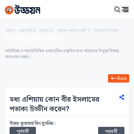
Ope
হোম
একাডেমি
সাধারণ
একাদশ-দ্বাদশ শ্রেণি
উমাইয়া খিলাফত
উমাইয়া খিলাফত
পাঠ্যবিষয় ও অধ্যায়ভিত্তিক একাডেমিক প্রস্তুতির জন্য আমাদের উন্মুক্ত শিক্ষায়
অংশগ্রহণ করুন।
Back
মধ্য এশিয়ায় কোন বীর ইসলামের
পতাকা উড্ডীন করেন?
উত্তর: কুতায়বা বিন মুসলিম।
পূর্ববর্তী
পরবর্তী