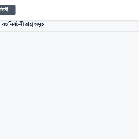
্ববর্তী
 বহুনির্বচনী প্রশ্ন সমূহ