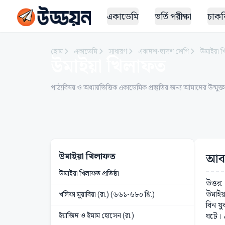
একাডেমি
ভর্তি পরীক্ষা
চাকরি
হোম
একাডেমি
সাধারণ
একাদশ-দ্বাদশ শ্রেণি
উমাইয়া 
উমাইয়া খিলাফত
পাঠ্যবিষয় ও অধ্যায়ভিত্তিক একাডেমিক প্রস্তুতির জন্য আমাদের উন্মুক্
উমাইয়া খিলাফত
আবদ
উমাইয়া খিলাফত প্রতিষ্ঠা
উত্তর
উমাইয়া
খলিফা মুয়াবিয়া (রা.) (৬৬১-৬৮০ খ্রি.)
বিন যু
ইয়াজিদ ও ইমাম হোসেন (রা.)
ঘটে। 