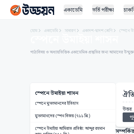
একাডেমি
ভর্তি পরীক্ষা
চাকরি
হোম
একাডেমি
সাধারণ
একাদশ-দ্বাদশ শ্রেণি
স্পেনে উ
স্পেনে উমাইয়া শাসন
পাঠ্যবিষয় ও অধ্যায়ভিত্তিক একাডেমিক প্রস্তুতির জন্য আমাদের উন্মুক্
স্পেনে উমাইয়া শাসন
ঐতি
স্পেনে মুসলমানদের ইতিহাস
উত্তর
মুসলমানদের স্পেন বিজয় (৭১১ খ্রি.)
পূর
স্পেনে উমাইয়া আমিরাত প্রতিষ্ঠা: আব্দুর রহমান
সম্পর্কিত