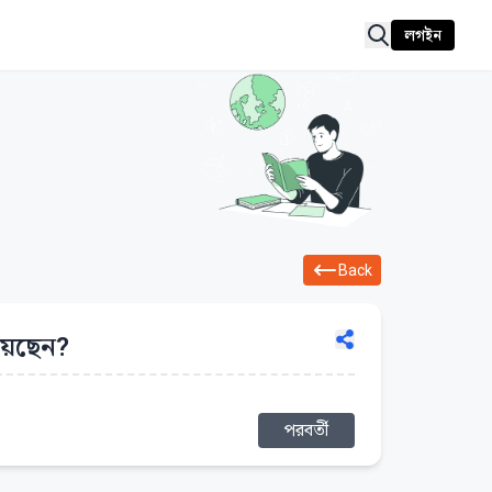
লগইন
Back
য়েছেন?
পরবর্তী