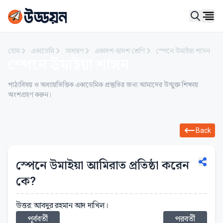
Ope
হোম
একাডেমি
সাধারণ
একাদশ-দ্বাদশ শ্রেণি
স্পেনে উমাইয়া শাসন
স্পেনে উমাইয়া শাসন
পাঠ্যবিষয় ও অধ্যায়ভিত্তিক একাডেমিক প্রস্তুতির জন্য আমাদের উন্মুক্ত শিক্ষায়
অংশগ্রহণ করুন।
Back
স্পেনে উমাইয়া আমিরাত প্রতিষ্ঠা করেন
কে?
উত্তর: আবদুর রহমান আদ দাখিল।
পূর্ববর্তী
পরবর্তী