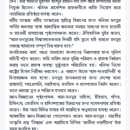
দেন। তাঁর আমলে মুহাম্মদ আব্দুর রহমান দীর্ঘ বিশ বছর বাগদাদের কাজি
নিযুক্ত ছিলেন। খলিফা প্রাদেশিক রাজধানীতে কাজি নিয়োগ করে
ন্যায়বিচার প্রতিষ্ঠার ব্যবস্থা করেন।
ধর্মীয় সংস্কার: ধর্মীয় সংস্কারের স্থায়িত্ব বিধানের জন্য খলিফা মনসুর
পার্থিব ক্ষমতার সঙ্গে আধ্যাত্মিক ক্ষমতার সমন্বয় সাধনের জন্য হানাফী
ও মালেকী মাযহাবের পৃষ্ঠপোষকতা করেন। ঐতিহাসিক মুইর বলেন,
"আল-মনসুরের বিশ্বাসঘাতকতার দিকটি যদি ভুলে যাই তাহলে মনসুর
সম্বন্ধে আমাদের সম্পূর্ণ ভিন্ন ধারণা হবে।"
জনহিতকর কার্য: সমগ্র সাম্রাজ্যে জনগণের নিরাপত্তার জন্য পুলিশ
বাহিনী গঠন করেন। জমি জরিপ করে ভূমির পরিমাণ ও রাজস্ব নির্ধারণ
করার ফলে রাজস্ব ব্যবস্থা সুষ্ঠুভাবে পরিচালিত হয়। খলিফা নিজে
রাষ্ট্রের হিসাব নিরীক্ষা করতেন। এ. কারণে তাঁকে 'আদ-দাওয়ানিকী' বা
হিসাবরক্ষক বলা হতো। মনসুর জনকল্যাণের জন্য দেশের মধ্যে
রাস্তাঘাট, পয়ঃপ্রণালি, সরাইখানা, মসজিদ ও হাসপাতাল নির্মাণ করেন।
ফলে প্রজারা সুখ ও শান্তিতে বসবাস করেন।
জ্ঞান-বিজ্ঞানের পৃষ্ঠপোষক: আল-মনসুর সাহিত্য, ইতিহাস, গণিত,
চিকিৎসা, জ্যোতিষ ও হাদিসশাস্তের উন্নয়নের জন্য গবেষণাগার প্রতিষ্ঠা
করেন। তাঁর সময় বিভিন্ন ভাষার বই আরবিতে অনুবাদের ব্যবস্থা করেন।
আব্বাসীয় জ্ঞান-বিজ্ঞানের গোড়াপত্তন করেন আল-মনসুর। ভারতীয়
সংস্কৃতি গ্রন্থ 'সিদ্ধান্ত' এবং আরবিতে লিখিত 'কালীলা ওয়াদীমনা' তাঁর
সময় অনূদিত হয়।