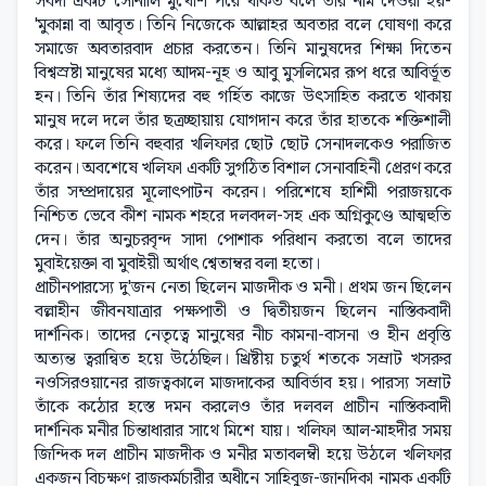
সর্বদা একটি সোনালি মুখোশ পরে থাকত বলে তাঁর নাম দেওয়া হয়-
'মুকান্না বা আবৃত। তিনি নিজেকে আল্লাহর অবতার বলে ঘোষণা করে
সমাজে অবতারবাদ প্রচার করতেন। তিনি মানুষদের শিক্ষা দিতেন
বিশ্বস্রষ্টা মানুষের মধ্যে আদম-নূহ ও আবু মুসলিমের রূপ ধরে আবির্ভূত
হন। তিনি তাঁর শিষ্যদের বহু গর্হিত কাজে উৎসাহিত করতে থাকায়
মানুষ দলে দলে তাঁর ছত্রচ্ছায়ায় যোগদান করে তাঁর হাতকে শক্তিশালী
করে। ফলে তিনি বহুবার খলিফার ছোট ছোট সেনাদলকেও পরাজিত
করেন। অবশেষে খলিফা একটি সুগঠিত বিশাল সেনাবাহিনী প্রেরণ করে
তাঁর সম্প্রদায়ের মূলোৎপাটন করেন। পরিশেষে হাশিমী পরাজয়কে
নিশ্চিত ভেবে কীশ নামক শহরে দলবদল-সহ এক অগ্নিকুণ্ডে আত্মহুতি
দেন। তাঁর অনুচরবৃন্দ সাদা পোশাক পরিধান করতো বলে তাদের
মুবাইয়েক্তা বা মুবাইয়ী অর্থাৎ শ্বেতাম্বর বলা হতো।
প্রাচীনপারস্যে দু'জন নেতা ছিলেন মাজদীক ও মনী। প্রথম জন ছিলেন
বল্লাহীন জীবনযাত্রার পক্ষপাতী ও দ্বিতীয়জন ছিলেন নাস্তিকবাদী
দার্শনিক। তাদের নেতৃত্বে মানুষের নীচ কামনা-বাসনা ও হীন প্রবৃত্তি
অত্যন্ত ত্বরান্বিত হয়ে উঠেছিল। খ্রিষ্টীয় চতুর্থ শতকে সম্রাট খসরুর
নওসিরওয়ানের রাজত্বকালে মাজদাকের আবির্ভাব হয়। পারস্য সম্রাট
তাঁকে কঠোর হস্তে দমন করলেও তাঁর দলবল প্রাচীন নাস্তিকবাদী
দার্শনিক মনীর চিন্তাধারার সাথে মিশে যায়। খলিফা আল-মাহদীর সময়
জিন্দিক দল প্রাচীন মাজদীক ও মনীর মতাবলম্বী হয়ে উঠলে খলিফার
একজন বিচক্ষণ রাজকর্মচারীর অধীনে সাহিবুজ-জানদিকা নামক একটি