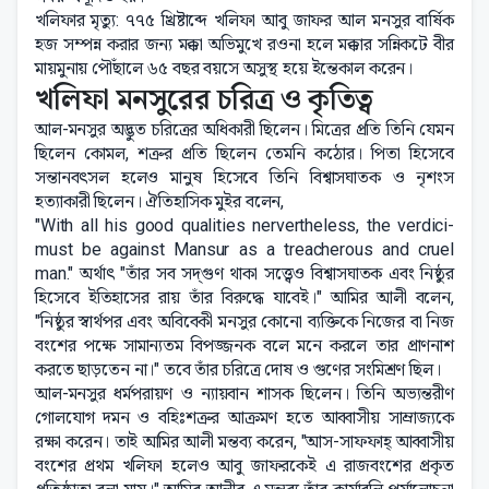
খলিফার মৃত্যু: ৭৭৫ খ্রিষ্টাব্দে খলিফা আবু জাফর আল মনসুর বার্ষিক
হজ সম্পন্ন করার জন্য মক্কা অভিমুখে রওনা হলে মক্কার সন্নিকটে বীর
মায়মুনায় পৌঁছালে ৬৫ বছর বয়সে অসুস্থ হয়ে ইন্তেকাল করেন।
খলিফা মনসুরের চরিত্র ও কৃতিত্ব
আল-মনসুর অদ্ভুত চরিত্রের অধিকারী ছিলেন। মিত্রের প্রতি তিনি যেমন
ছিলেন কোমল, শত্রুর প্রতি ছিলেন তেমনি কঠোর। পিতা হিসেবে
সন্তানবৎসল হলেও মানুষ হিসেবে তিনি বিশ্বাসঘাতক ও নৃশংস
হত্যাকারী ছিলেন। ঐতিহাসিক মুইর বলেন,
"With all his good qualities nervertheless, the verdici-
must be against Mansur as a treacherous and cruel
man." অর্থাৎ "তাঁর সব সদ্‌গুণ থাকা সত্ত্বেও বিশ্বাসঘাতক এবং নিষ্ঠুর
হিসেবে ইতিহাসের রায় তাঁর বিরুদ্ধে যাবেই।" আমির আলী বলেন,
"নিষ্ঠুর স্বার্থপর এবং অবিবেকী মনসুর কোনো ব্যক্তিকে নিজের বা নিজ
বংশের পক্ষে সামান্যতম বিপজ্জনক বলে মনে করলে তার প্রাণনাশ
করতে ছাড়তেন না।" তবে তাঁর চরিত্রে দোষ ও গুণের সংমিশ্রণ ছিল।
আল-মনসুর ধর্মপরায়ণ ও ন্যায়বান শাসক ছিলেন। তিনি অভ্যন্তরীণ
গোলযোগ দমন ও বহিঃশত্রুর আক্রমণ হতে আব্বাসীয় সাম্রাজ্যকে
রক্ষা করেন। তাই আমির আলী মন্তব্য করেন, "আস-সাফফাহ্ আব্বাসীয়
বংশের প্রথম খলিফা হলেও আবু জাফরকেই এ রাজবংশের প্রকৃত