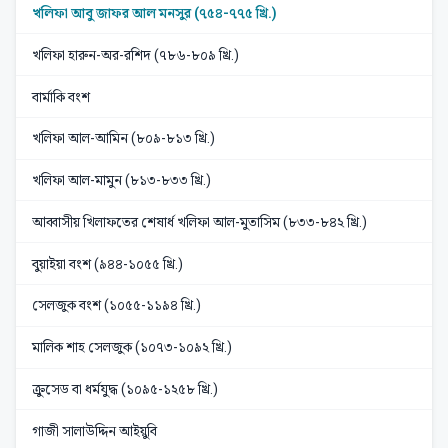
খলিফা আবু জাফর আল মনসুর (৭৫৪-৭৭৫ খ্রি.)
খলিফা হারুন-অর-রশিদ (৭৮৬-৮০৯ খ্রি.)
বার্মাকি বংশ
খলিফা আল-আমিন (৮০৯-৮১৩ খ্রি.)
খলিফা আল-মামুন (৮১৩-৮৩৩ খ্রি.)
আব্বাসীয় খিলাফতের শেষার্ধ খলিফা আল-মুতাসিম (৮৩৩-৮৪২ খ্রি.)
বুয়াইয়া বংশ (৯৪৪-১০৫৫ খ্রি.)
সেলজুক বংশ (১০৫৫-১১৯৪ খ্রি.)
মালিক শাহ সেলজুক (১০৭৩-১০৯২ খ্রি.)
ক্রুসেড বা ধর্মযুদ্ধ (১০৯৫-১২৫৮ খ্রি.)
গাজী সালাউদ্দিন আইয়ুবি