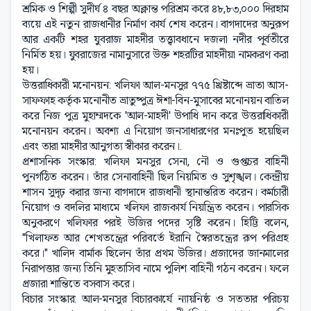
শ্রমিক ও শিল্পী সুদীর্ঘ ৪ বছর অক্লান্ত পরিশ্রম করে ৪৮,৮৩,০০০ দিরহাম
ব্যয়ে এই নতুন রাজধানীর নির্মাণ কার্য শেষ করেন। বাগদাদের অনুরূপ
আর একটি শহর যুবরাজ মাহদীর তত্ত্বাবধানে দজলা নদীর পূর্বতীরে
নির্মিত হয়। যুবরাজের নামানুসারে উক্ত শহরটির মাহদীয়া নামকরণ করা
হয়।
উত্তরাধিকারী মনোনয়ন: খলিফা আল-মনসুর ৭৭৫ খ্রিষ্টাব্দে ভ্রাতা আস-
সাফফাহ কর্তৃক মনোনীত ভ্রাতুষ্পুত্র ঈশা-বিন-মুসাবের মনোনয়ন বাতিল
করে নিজ পুত্র মুহাম্মদকে 'আল-মাহদী' উপাধি দান করে উত্তরাধিকারী
মনোনয়ন করেন। অবশ্য এ নিয়োগ জনসাধারণের মনঃপুত হয়েছিল
এবং তারা মাহদীর আনুগত্য স্বীকার করেন।.
প্রশাসনিক সংস্কার: খলিফা মনসুর সেনা, নৌ ও গুপ্তচর বাহিনী
পুনর্গঠিত করেন। তাঁর সেনাবাহিনী ছিল নিয়মিত ও সুশৃঙ্খল। কেন্দ্রীয়
শাসন সুদৃঢ় করার জন্য বাগদাদে রাজধানী স্থানান্তরিত করেন। কর্মচারী
নিয়োগ ও বদলির মাধ্যমে খলিফা রাজকার্য নিয়ন্ত্রিত করেন। পারসিক
অনুকরণে খলিফার পরই উজির পদের সৃষ্টি করেন। হিট্টি বলেন,
"খিলাফত আর শেখতন্ত্রের পরিবর্তে ইরানি স্বৈরতন্ত্রের রূপ পরিগ্রহ
করে।" খালিদ বার্মাক ছিলেন তাঁর প্রথম উজির। প্রজাদের জানমালের
নিরাপত্তার জন্য তিনি মুহতাসিব নামে পুলিশ বাহিনী গঠন করেন। ফলে
প্রজারা শান্তিতে বসবাস করে।
বিচার সংস্কার: আল-মনসুর বিচারকার্যে ন্যায়নিষ্ঠ ও সততার পরিচয়