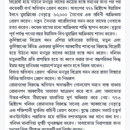
বিদ্রোহী হয়ে উঠলে মনসুর তাদের কঠোর হস্তে দমনের জন্য পর পর
কয়েকটি ব্যর্থ অভিযান প্রেরণ করেন। অতঃপর ৭৭২ খ্রিষ্টাব্দে ইয়াজিদ
ইবনে মুহাল্লিবের নেতৃত্বে ৬০,০০০ সৈন্যের এক বাহিনী আফ্রিকায়
প্রেরণ করেন। নতুন সৈন্যরা খারেজিদের দমন করে তাদের নেতাকে
হত্যা করেন। কয়েক মাসের মধ্যে আফ্রিকায় শান্তি স্থাপন করেন। মৃত্যুর
পূর্ব পর্যন্ত পনের বছর ইয়াজিদ-বিন-মুহাল্লিব আফ্রিকায় শাসন করেন।
কুর্দিস্তানের বিদ্রোহ দমন এশিয়া মাইনরের জর্জিয়া, মসুল এবং
কুর্দিস্তানের বিভিন্ন এলাকার কুর্দিগণ আব্বাসীয় শাসনের বিরুদ্ধে বিদ্রোহী
হয়ে উঠলে আল মনসুর তাদের কঠোর হস্তে দমন করেন। খলিফা
মসুলবাসীর প্রতি রাগান্বিত হয়ে তা ধ্বংস করার জন্য বদ্ধপরিকর কিন্তু
ইমাম আবু হানিফার পরামর্শে মসুল ধ্বংস হতে বিরত থাকেন।
বিজয় অভিযান প্রেরণ: খলিফা মনসুর বিদ্রোহ দমন করে রাজ্য বিস্তারে
বিভিন্ন অভিযান প্রেরণ করেন। তা নিম্নরূপ:
রোমানদের বিরুদ্ধে অভিযান অভ্যন্তরীণ গোলযোগ দমনে ব্যস্ত থাকায়
রোমানগণ আব্বাসীয় সাম্রাজ্য আক্রমণ করে বসে এবং সাম্রাজ্যের
উত্তর-পশ্চিম সীমান্তের মালাসিয়া দুর্গ অধিকার করে নেয়। ৭৭৩
খ্রিষ্টাব্দে খলিফা রোমানদের বিরুদ্ধে সালেহ্ এবং আব্বাসের নেতৃত্বে
এক শক্তিশালী মুসলিম বাহিনী প্রেরণ করেন। যুদ্ধে রোমান সম্রাট চতুর্থ
কনস্টাস্টাইন পরাজিত হয়ে বার্ষিক বশ্যতামূলক কর দানে বাধ্য হন।
খলিফা মালাসিয়া দুর্গটি পুনরুদ্ধার করেন। সাম্রাজ্যের নিরাপত্তার জন্য
মনসুর গ্রিক সীমান্তে কয়েকটি দুর্গ নির্মাণ করেন।