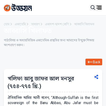
Ope
হোম
একাডেমি
সাধারণ
একাদশ-দ্বাদশ শ্রেণি
আব্বাসি খিলাফত
আব্বাসি খিলাফত
পাঠ্যবিষয় ও অধ্যায়ভিত্তিক একাডেমিক প্রস্তুতির জন্য আমাদের উন্মুক্ত শিক্ষায়
অংশগ্রহণ করুন।
Back
খলিফা আবু জাফর আল মনসুর
(৭৫৪-৭৭৫ খ্রি.)
ঐতিহাসিক আমির আলী বলেন, "Although-Suffah is the first
sovereign of the Banu Abbas, Abu Jafar must be