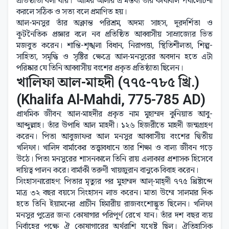
প্রতিষ্ঠাতা বলা যায়।" আমির আলীর এ মন্তব্য তাঁর কার্যাবলি পর্যালোচনা
করলে সঠিক ও সত্য বলে প্রমাণিত হয়।
আল-মনসুর তাঁর অক্লান্ত পরিশ্রম, অদম্য সাহস, দূরদর্শিতা ও
কূটনৈতিক প্রজ্ঞার বলে নব প্রতিষ্ঠিত আব্বাসীয় সাম্রাজ্যের ভিত
মজবুত করেন। শান্তি-শৃঙ্খলা বিধান, নিরাপত্তা, স্থিতিশীলতা, শিল্প-
সাহিত্য, সমৃদ্ধি ও সৃষ্টির ক্ষেত্রে আল-মনসুরের অবদান হতে এটা
পরিষ্কার যে তিনি আব্বাসীয় বংশের প্রকৃত প্রতিষ্ঠাতা ছিলেন।
খালিফা আল-মাহদী (৭৭৫-৭৮৫ খ্রি.)
(Khalifa Al-Mahdi, 775-785 AD)
প্রাথমিক জীবন: আল-মাহদীর প্রকৃত নাম মুহাম্মদ কুনিয়াত আবু-
আব্দুল্লাহ। তাঁর উপাধি আল মাহদী। ১২৬ হিজরীতে মাহদী জন্মগ্রহণ
করেন। পিতা আবুজাফর আল মনসুর আব্বাসীয় বংশের দ্বিতীয়
খলিফা। খালিদ বার্মাকের তত্ত্বাবধানে তার শিক্ষা ও বাল্য জীবন গড়ে
উঠে। পিতা মনসুরের শাসনকালে তিনি রায় এলাকার প্রশাসক হিসেবে
দায়িত্ব পালন করে। বার্মাকী তরুণী খায়জুরান বানুকে বিবাহ করেন।
সিংহাসনারোহণ: পিতার মৃত্যুর পর মুহাম্মদ আল্-মাহ্দী ৭৭৫ খ্রিষ্টাব্দে
মাত্র ৩২ বছর বয়সে সিংহাসন লাভ করেন। মাতা উম্মে সালমার দিক
হতে তিনি ইয়ামনের প্রাচীন হিমারীয় রাজবংশোদ্ভূত ছিলেন। খলিফা
মনসুর পুত্রের জন্য কোষাগার পরিপূর্ণ রেখে যান। তাঁর দশ বছর ব্যয়
নির্বাহের পক্ষে ঐ কোষাগারের অর্থরাশি যথেষ্ট ছিল। ঐতিহাসিক