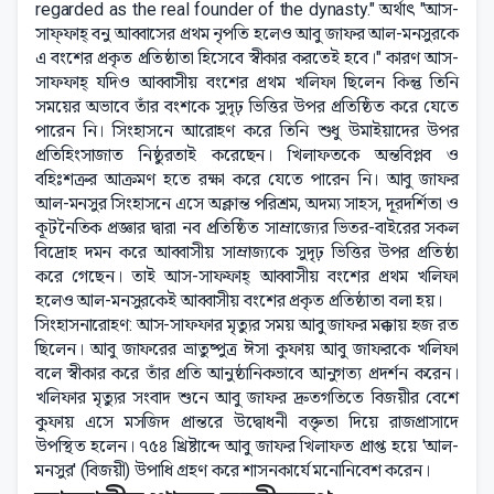
regarded as the real founder of the dynasty." অর্থাৎ "আস-
সাফ্ফাহ্ বনু আব্বাসের প্রথম নৃপতি হলেও আবু জাফর আল-মনসুরকে
এ বংশের প্রকৃত প্রতিষ্ঠাতা হিসেবে স্বীকার করতেই হবে।" কারণ আস-
সাফফাহ্ যদিও আব্বাসীয় বংশের প্রথম খলিফা ছিলেন কিন্তু তিনি
সময়ের অভাবে তাঁর বংশকে সুদৃঢ় ভিত্তির উপর প্রতিষ্ঠিত করে যেতে
পারেন নি। সিংহাসনে আরোহণ করে তিনি শুধু উমাইয়াদের উপর
প্রতিহিংসাজাত নিষ্ঠুরতাই করেছেন। খিলাফতকে অন্তবিপ্লব ও
বহিঃশত্রুর আক্রমণ হতে রক্ষা করে যেতে পারেন নি। আবু জাফর
আল-মনসুর সিংহাসনে এসে অক্লান্ত পরিশ্রম, অদম্য সাহস, দূরদর্শিতা ও
কূটনৈতিক প্রজ্ঞার দ্বারা নব প্রতিষ্ঠিত সাম্রাজ্যের ভিতর-বাইরের সকল
বিদ্রোহ দমন করে আব্বাসীয় সাম্রাজ্যকে সুদৃঢ় ভিত্তির উপর প্রতিষ্ঠা
করে গেছেন। তাই আস-সাফফাহ্ আব্বাসীয় বংশের প্রথম খলিফা
হলেও আল-মনসুরকেই আব্বাসীয় বংশের প্রকৃত প্রতিষ্ঠাতা বলা হয়।
সিংহাসনারোহণ: আস-সাফফার মৃত্যুর সময় আবু জাফর মক্কায় হজ রত
ছিলেন। আবু জাফরের ভ্রাতুষ্পুত্র ঈসা কুফায় আবু জাফরকে খলিফা
বলে স্বীকার করে তাঁর প্রতি আনুষ্ঠানিকভাবে আনুগত্য প্রদর্শন করেন।
খলিফার মৃত্যুর সংবাদ শুনে আবু জাফর দ্রুতগতিতে বিজয়ীর বেশে
কুফায় এসে মসজিদ প্রান্তরে উদ্বোধনী বক্তৃতা দিয়ে রাজপ্রাসাদে
উপস্থিত হলেন। ৭৫৪ খ্রিষ্টাব্দে আবু জাফর খিলাফত প্রাপ্ত হয়ে 'আল-
মনসুর' (বিজয়ী) উপাধি গ্রহণ করে শাসনকার্যে মনোনিবেশ করেন।