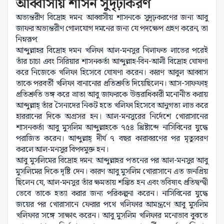
আব্বাসীয় শাসন সুদৃঢ়ীকরণ
অভ্যন্তরীণ বিদ্রোহ দমন: আব্বাসীয় শাসনকে সুদৃঢ়করণের জন্য আবু
জাফর অভ্যন্তরীণ গোলযোগ দমনের জন্য যে পদক্ষেপ গ্রহণ করেন, তা
নিম্নরূপ:
আব্দুল্লাহর বিদ্রোহ দমন খলিফা আল-মনসুর খিলাফত লাভের পরেই
তাঁর চাচা এবং সিরিয়ার শাসনকর্তা আব্দুল্লাহ-বিন-আলী বিদ্রোহ ঘোষণা
করে নিজেকে খলিফা হিসেবে ঘোষণা করেন। কারণ আবুল আব্বাস
তাকে পরবর্তী খলিফা বানানোর প্রতিশ্রুতি দিয়েছিলেন। আস-সাফফাহ্
প্রতিশ্রুতি ভঙ্গ করে ভ্রাতা আবু জাফরকে উত্তরাধিকারী মনোনীত করায়
আব্দুল্লাহ্ তাঁর সৈন্যদের নিকট হতে খলিফা হিসেবে আনুগত্য লাভ করে
হাররানের দিকে অগ্রসর হন। আল-মনসুরের নির্দেশে খোরাসানের
শাসনকর্তা আবু মুসলিম আব্দুল্লাহকে ৭৫৪ খ্রিষ্টাব্দে নাসিবিনের যুদ্ধে
পরাজিত করেন। আব্দুল্লাহ্ দীর্ঘ ৭ বছর কারাবরণের পর মৃত্যুবরণ
করলে আল-মনসুর বিপদমুক্ত হন।
আবু মুসলিমের বিদ্রোহ দমন: আব্দুল্লাহর পতনের পর আল-মনসুর আবু
মুসলিমের দিকে দৃষ্টি দেন। কারণ আবু মুসলিম খোরাসানে এত জনপ্রিয়
ছিলেন যে, আল-মনসুর তাঁর ক্ষমতায় শঙ্কিত হন এবং ভবিষ্যৎ প্রতিদ্বন্দ্বী
ভেবে তাকে হত্যা করার জন্য পরিকল্পনা করেন। নাসিবিনের যুদ্ধে
জয়ের পর খোরাসানে ফেরার পথে খলিফার আমন্ত্রণে আবু মুসলিম
খলিফার সঙ্গে সাক্ষাৎ করেন। আবু মুসলিম খলিফার মনোভাব বুঝতে