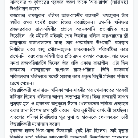
সাফল্যের ও কৃতিত্বের পুরস্কার স্বরূপ তাঁকে 'আর-রশিদ' (ন্যায়নিষ্ঠ)
উপাধি দান করেন।
রাজমাতা খায়জুরান: খলিফা আল-মাহদীর রাজরানী খায়জুরান তাঁর
স্বামীর ওপর যথেষ্ট প্রভাব বিস্তার করেছিলেন। এমনকি খলিফার
রাজদরবারও রাজ-মহিষীর প্রভাবে অনেকখানি প্রভাবান্বিত হয়ে
উঠেছিল। এই মহীয়সী মহিলাই শেষ উমাইয়া খলিফা মারওয়ানের স্ত্রী
মাজুনাকে রাজপ্রাসাদের মধ্যে তার পদমর্যাদার উপযোগী বাসস্থান
নির্ধারিত করে শুধু সৌজন্যমূলক চাকরবাকরই পরিবেষ্টিতা করে
রাখেননি। বরং রাজ-মহিষী তাঁর প্রতি এমন ব্যবহার করতেন, যার ফলে
সমগ্র রাজপরিবারটিই ছিলের তাঁর প্রতি একান্ত শ্রদ্ধাশীল। এটা ছিল
রাজমাতা খায়জুরানের বংশগত রাজ-পরিচয়। তিনি রাজকার্য
পরিচালনায় খলিফাকে যথেষ্ট সাহায্য করে প্রকৃত বিদুষী মহিলার পরিচয়
রেখে গেছেন।
উত্তরাধিকারী মনোনায়ন খলিফা আল-মাহদীর পর খেলাফতের পরবর্তী
দাবিদার ছিলেন খলিফার আপন, ভ্রাতুষ্পুত্র ঈসা। কিন্তু রাজরানী আপন
পুত্রদ্বয় মুসা ও হারুনের অনুকূলে ঈসার খেলাফতের দাবিকে প্রত্যাহার
করার জন্য বিশেষ চাপ সৃষ্টি করেন। তাঁর কূটনীতি কার্যকরী হয়েছিল।
অতঃপর খলিফা বিনাদ্বিধায় পুত্র মুসা ও হারুনকে খেলাফতের ভাবী
উত্তরাধিকারী মনোনয়ন করেন।
যুবরাজ হারুন পিতা-মাতা উভয়েরই খুবই প্রিয় ছিলেন। তাই মৃত্যুর
কিছুদিন পূর্বে খলিফা আল-মাহদী হারুনকেই উত্তরাধিকার মনোনয়ন