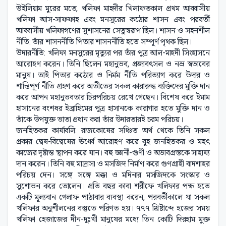
উইলিয়াম মুরের মতে, খলিফা মাহদীর খিলাফতকাল প্রথম আব্বাসীয়
খলিফা আস-সাফফাহ এবং মনসুরের কঠোর শাসন এবং পরবর্তী
আব্বাসীয় খলিফাগণের সুশাসনের সেতুস্বরূপ ছিল। শাসন ও সহনশীল
নীতি: তাঁর শাসননীতি পিতার শাসননীতি হতে সম্পূর্ণ পৃথক ছিল।
উদারনীতি: খলিফা মনসুরের মৃত্যুর পর তাঁর পুত্র আল-মাহদী সিংহাসনে
আরোহণ করেন। তিনি ছিলেন মহানুভব, প্রজাবৎসল ও নম্র স্বভাবের
মানুষ। তাই পিতার কঠোর ও নির্মম নীতি পরিত্যাগ করে উদার ও
শান্তিপূর্ণ নীতি গ্রহণ করে অতীতের সকল কারারুদ্ধ ব্যক্তিদের মুক্তি দান
করে আপন মহানুভবতার চিরপরিচয় রেখে গেছেন। বিশেষ করে ইমাম
হাসানের বংশধর ইব্রাহিমের পুত্র হাসানকে কারাগার হতে মুক্তি দান ও
তাঁকে উপযুক্ত ভাতা প্রধান করা তাঁর উদারতারই চরম পরিচয়।
জনহিতকর কার্যাবলি: রাজকোষের সঞ্চিত অর্থ থেকে তিনি সকল
প্রকার দ্বেষ-বিদ্বেষের ঊর্ধ্বে আরোহণ করে বুহ জনহিতকর ও মহৎ
কাজের দৃষ্টান্ত স্থাপন করে যান। বহু জ্ঞানী-গুণী ও অভাবগ্রস্তকে সাহায্য
দান করেন। তিনি বহু মাদ্রাসা ও মসজিদ নির্মাণ করে গুণগ্রাহী বাদশাহর
পরিচয় দেন। সঙ্গে সঙ্গে মক্কা ও মদিনার মসজিদকে সংস্কার ও
সুশোভন করে তোলেন। প্রতি বছর কাবা শরীফে খলিফার পক্ষ হতে
একটি মূল্যবান গেলাফ পাঠাবার ব্যবস্থা করেন, পরবর্তীকালে যা সকল
খলিফার অনুশীলনের বস্তুতে পরিণত হয়। ৭৭৭ খ্রিষ্টাব্দে হজের সময়
খলিফা হেজাজের দীন-দুঃখী মানুষের মধ্যে তিন কোটি দিরহাম মুক্ত