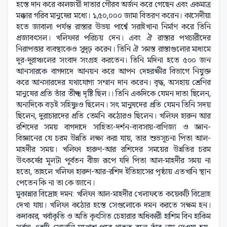
হস্তে দান করে কালজয়ী দাতার গৌরব অর্জন করে গেছেন এবং একমাত্র
মক্কার গরিব মানুষের মধ্যে। ১,৫০,০০০ জামা বিতরণ করেন। কাসেদীয়া
হতে জাবালা পর্যন্ত রাস্তার উভয় পার্শ্বে সরাইখানা নির্মাণ করে তিনি
প্রজাবৎসল। খলিফার পরিচয় দেন। এবং ঐ রাস্তার পথচারীদের
নিরাপত্তার ব্যবস্থাকেও সুদৃঢ় করেন। তিনি ঐ সমস্ত রাস্তাগুলোর মাধ্যমে
দূর-দূরাঞ্চলের সংবাদ সংগ্রহ করতেন। তিনি মদিনা হতে ৫০০ জন
আনসারকে বাগদাদে আনয়ন করে আপন দেহরক্ষীর বিভাগে নিযুক্ত
করে আনসারদের যথাযোগ্য সম্মান দান করেন। বৃদ্ধ, অসহায় শ্রেণির
মানুষের প্রতি তাঁর তীক্ষ্ম দৃষ্টি ছিল।। তিনি একদিকে যেমন দাতা ছিলেন,
অন্যদিকে বড়ই সহিষ্ণুও ছিলেন। সৎ মানুষদের প্রতি যেমন তিনি সদয়
ছিলেন, দুরাচারদের প্রতি তেমনি কঠোরও ছিলেন। খলিফা হারুন আর
রশিদের সময় বাগদাদে সাহিত্য-দর্শন-ব্যবসায়-বাণিজ্য ও জ্ঞান-
বিজ্ঞানের যে চরম উন্নতি লক্ষ্য করা যায়, তার শুভসূচনা পিতা আল-
মাহদীর সময়। খলিফা হারুণ-আর রশিদের সময়ের উন্নতির চরম
উৎকর্ষের মূলটা পূর্বতন বীজ রূপে যদি পিতা আল-মাহদীর সময় না
হতো, তাহলে খলিফা হারুণ-আর-রশিদ ইতিহাসের পৃষ্ঠায় এতখানি স্থান
পেতেন কি না তা কে জানে।
মুকান্নার বিদ্রোহ দমন: খলিফা আল-মাহদীর খেলাফতে কয়েকটি বিদ্রোহ
দেখা যায়। খলিফা কঠোর হস্তে সেগুলোকে দমন করতে সক্ষম হন।
কদাকার, খর্বাকৃতি ও অতি কৃৎসিত চেহারার অধিকারী হাশিম বিন হাকিম