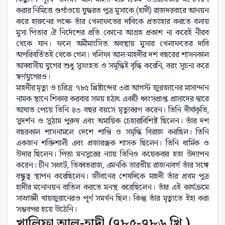
করার নিমিত্তে গুর্গাওয়ে যুদ্ধরত পুত্র মুসাকে (হাদী) রাজদরবারে আনয়ন
করে হারুনের পক্ষে তাঁর খেলাফতের দাবিকে প্রত্যাহার করতে বলায়
মুসা পিতার ঐ নির্দেশের প্রতি কোনো আগ্রহ প্রকাশ না করেই নীরব
থেকে যান। ফলে অমীমাংসিত অবস্থায় মুসার খেলাফতের দাবি
অপরিবর্তিতই থেকে গেল। খলিফা আল-মাহদীর দশ বছরের শাসনকাল
আব্বাসীয় যুগের শুধু সুসংহত ও সমৃদ্ধিই বৃদ্ধি করেনি, বরং সূচনা করে
স্বর্ণযুগেরও।
মাহদীর মৃত্যু ও চরিত্র: ৭৮৫ খ্রিষ্টাব্দের ৩রা আগস্ট জুরজানের মাসান্দান
নামক স্থানে শিকার করবার সময় হঠাৎ একটি ধ্বংসপ্রাপ্ত প্রাসাদের দ্বারে
আঘাত পেয়ে তিনি ৪৩ বছর বয়সে মৃত্যুবরণ করেন। তিনি দীর্ঘাকৃতি,
সুদর্শন ও সুঠাম পুরুষ এবং অমায়িক চেহারাবিশিষ্ট ছিলেন। তাঁর দশ
বছরকাল শাসনামলে দেশে শান্তি ও সমৃদ্ধি বিরাজ করছিল। তিনি
একজন শক্তিশালী এবং প্রজারঞ্জক শাসক ছিলেন। তিনি ধার্মিক ও
উদার ছিলেন। পিতা মনসুরের ন্যায় তিনিও কয়েকবার হজ উদ্যাপন
করেন। চীন সম্রাট, তিব্বতরাজ, এমনকি ভারতীয় রাজন্যবর্গ তাঁর সঙ্গে
বন্ধুত্ব স্থাপন করেছিলেন। জীবনের শেষদিকে মাহদী তাঁর প্রথম পুত্র
হাদীর মনোনয়ন বাতিল করতে মনস্থ করেছিলেন। তাঁর এই কার্যক্রমে
সাম্রাজ্ঞী খায়জুরানেরও পূর্ণ সমর্থন ছিল। কিন্তু তাঁর মৃত্যুতে ইহা করা
সম্ভবপর হয়ে উঠেনি।
খালিফা আল-হাদী (৭৮৫-৭৮৬ খ্রি.)