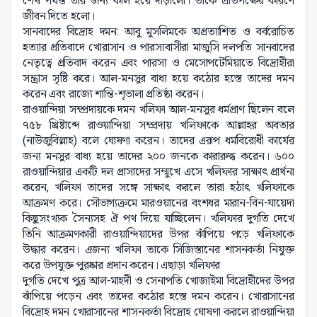
শেষ পর্যন্ত তাঁর জন্য কাল হয়ে দাঁড়ালো। তাকে প্রতিপক্ষের কারণে
জীবন দিতে হলো।
সানবাদের বিদ্রোহ দমন: আবু মুসলিমকে অপ্রত্যাশিত ও বর্বরোচিত
হত্যার প্রতিবাদে খোরাসান ও পারস্যবাসীরা মাজুসি দলপতি সানবাদের
নেতৃত্বে প্রতিবাদ করেন এবং পারস্য ও মেসোপটেমিয়াতে বিদ্রোহীরা
সন্ত্রাস সৃষ্টি করে। আল-মনসুর বাধ্য হয়ে কঠোর হস্তে তাদের দমন
করেন এবং রাজ্যে শান্তি-শৃভালা প্রতিষ্ঠা করেন।
রাওয়ান্দিয়া সম্প্রদায়কে দমন খলিফা আল-মনসুর ধর্মপ্রাণ ছিলেন বলে
৭৫৮ খ্রিষ্টাব্দে রাওয়ান্দিয়া সম্প্রদায় খলিফাকে আল্লাহর অবতার
(নাউজুবিল্লাহ) বলে ঘোষণা করেন। তাদের এরূপ ধর্মবিরোধী কার্যের
জন্য মনসুর বাধ্য হয়ে তাদের ২০০ জনকে কারারুদ্ধ করেন। ৬০০
রাওয়ান্দিয়ার একটি দল প্রাসাদের সম্মুখে এসে খলিফার সাক্ষাৎ প্রার্থনা
করেন, খলিফা তাদের সঙ্গে সাক্ষাৎ করলে তারা হঠাৎ খলিফাকে
আক্রমণ করে। সৌভাগ্যক্রমে মারওয়ানের বংশধর মারান-বিন-যায়েদা
কিছুসংখ্যক সৈন্যসহ ঐ পথ দিয়ে যাচ্ছিলেন। খলিফার দুর্গতি দেখে
তিনি আক্রমণকারী রাওয়ান্দিয়াদের উপর ঝাঁপিয়ে পড়ে খলিফাকে
উদ্ধার করেন। এজন্য খলিফা তাকে সিজিস্তানের শাসনকর্তা নিযুক্ত
করে উপযুক্ত পুরষ্কার প্রদান করেন। এছাড়া খলিফার
দুর্গতি দেখে পুত্র আল-মাহদী ও সেনাপতি খোজাইমা বিদ্রোহীদের উপর
ঝাঁপিয়ে পড়েন এবং তাদের কঠোর হস্তে দমন করেন। খোরাসানের
বিদ্রোহ দমন খোরাসানের শাসনকর্তা বিদ্রোহ ঘোষণা করলে রাওয়ান্দিয়া