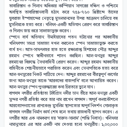
তাবারিস্তান ও গিলান অধিকার কাস্পিয়ান সাগরের দক্ষিণ ও পশ্চিমে
অবস্থিত তাবারিস্তানবাসী হঠাৎ করে ৭৫৯-৭৬০ খ্রিষ্টাব্দে তাঁদের
যুবরাজ ইস্পাহান্দের নেতৃত্বে মুসলমানদের উপর আক্রমণ চালিয়ে বহু
মুসলিমকে হত্যা করে। খলিফা-একটি অভিযান প্রেরণ করে তাবারিস্তান
ও গিলান জয় করে সাম্রাজ্যভুক্ত করেন।
স্পেনে ব্যর্থ অভিযান: উমাইয়াদের পতন ঘটানোর পর আব্বাসীয়
খলিফাগণ সমগ্র সাম্রাজ্য দখল করলেও স্পেন সাম্রাজ্যভুক্ত করতে
ব্যর্থ হন। আস-সাফফাহর হাত হতে রক্ষাপ্রাপ্ত হিশামের পৌত্র আব্দুর
রহমান স্পেনে স্বাধীনভাবে শাসন করছিল। আল-মনসুর আব্দুর
রহমানের বিরুদ্ধে সৈনাবাহিনী প্রেরণ করেন। আব্দুর রহমান আব্বাসীয়
বাহিনীকে শোচনীয়ভাবে পরাজিত করেন এবং সেনাপতিকে হত্যা করে
আল-মনসুরের নিকট পাঠিয়ে দেন। আব্দুর রহমানের বীরত্বপূর্ণ কার্যের
জন্য আল-মনসুর তাকে 'আরবদের বাজপাখি' বলে আখ্যায়িত করেন।
আল-মনসুর স্পেন পুনরুদ্ধারের কথা চিরতরে ভুলে যান।
বাগদাদ নগরীর প্রতিষ্ঠাতা টাইগ্রিস নদীর ডান তীরে আল-মনসুর একটি
সুন্দর নগরী প্রতিষ্ঠা করে তার নাম রাখেন বাগদাদ। অপূর্ব কলাকৌশলে
আরব্যোপন্যাসের প্রাণকেন্দ্র মুসলিম স্থাপত্যের অপূর্ব নিদর্শন গোলাকৃত
বাগদাদ নগরীর নির্মাণ কার্য শেষ হলে তথায় রাজধানী স্থাপন করেন। এ
নগরীর আর এক নামকরণ হয় 'দারুস-সালাম' (শান্তি নিবাস)। খলিফার
নামানুসারে এর আর একটি নাম দেওয়া হলো মনসুরীয়। ১,০০,০০০