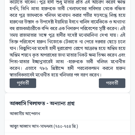
কাটাতে থাকেন। পুত্র হাদী শুধু মাতার প্রতি এই আচরণ করেই ক্ষান্ত
হননি, তিনি ভ্রাতা হারুনকে ভাবী খেলাফতের দাবিদার থেকে বঞ্চিত
করে পুত্র জাফরকে খলিফা মনোয়ন করার গভীর ষড়যন্ত্রে লিপ্ত হয়ে
হারুনের উস্তাদ ও উপদেষ্টা ইয়াহিয়া ইবনে খালিদ বার্মেকিকে ও অন্যান্য
বহু রাজকর্মচারীকে বন্দি করে এক নিদারুণ পরিবেশের সৃষ্টি করেন। এই
সময় রাজমাতার সঙ্গে পুত্র হাদীর যথেষ্ট মনোমালিন্য দেখা যায়। এই
তিক্ত পরিবেশে হারুন নিজেকে টেকাতে না পেরে দরবার ছেড়ে চলে
যান। কিছুদিনের মধ্যেই হাদী দুরারোগ্য রোগে আক্রান্ত হয়ে অন্তিম হয়ে
অন্তিম শয়নে কৃত অপরাধের জন্য মাতার নিকট ক্ষমা ভিক্ষা করেন এবং
পিতা-মাতার ইচ্ছানুসারেই ভ্রাতা -হারুনকে ভাবী খলিফা মনোনীত
করেন। এভাবে ৭৮৬ খ্রিষ্টাব্দে হাদী পরলোকগমন করলে হারুন
স্বাভাবিকভাবেই মনোনীত হয়ে খলিফার পদ বরণ করেন।
পূর্ববর্তী
পরবর্তী
আব্বাসি খিলাফত
- অন্যান্য প্রশ্ন
আব্বাসীয় আন্দোলন
আবুল আব্বাস আস-সাফফাহ (৭৫০-৭৫৪ খ্রি.)