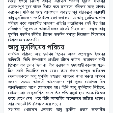
পেরে প্রথমে নির্দেশ অমান্য করলেও পরবর্তী মুহূর্তে খলিফার
প্রতারণাপূর্ণ মুধর বাক্যে বিশ্বাস করে মাদায়নে খলিফার সঙ্গে সাক্ষাৎ
করলেন। খলিফার সঙ্গে আলাপরত অবস্থায় পূর্ব পরিকল্পনা অনুযায়ী
আবু মুসলিমকে ৭৫৫ খ্রিষ্টাব্দে হত্যা করা হয়। যে আবু মুসলিম অক্লান্ত
পরিশ্রম করে আব্বাসীয় সাম্রাজ্য প্রতিষ্ঠা করেছিলেন সেই বীর তাঁর
প্রতিদানে নিষ্ঠুরভাবে আব্বাসীয়দের হাতেই নিহত হন। বস্তুত আবু
মুসলিম যতদিন জীবিত ছিলেন ততদিন মনসুর নিজেকে সিংহাসনে
নিরাপদ মনে করেননি।
আবু মুসলিমের পরিচয়
প্রাথমিক পরিচয়: আবু মুসলিম ছিলেন আরব বংশোদ্ভূত ইরানের
অধিবাসী। তিনি ইস্পাহানে প্রাথমিক জীবন কাটান। অসাধারণ বাগ্মী
হিসেবে তার তুলনা ছিল না। তাঁর ক্ষুরধার ও হৃদয়গ্রাহী বক্তৃতায় শত্রু-
মিত্র সবাই বিমোহিত হয়ে যেত। উমর ইবনে আব্দুল আযিযের
খেলাফতকালে আবু মুসলিম হজ্বব্রত পালনের জন্য মক্কায় আগমন
করেন। এসময় আব্বাসী আন্দোলনের পূর্ব পুরুষ মোহাম্মদ বিন
আনাফিয়্যাহর সাথে যোগাযোগ হয়। তিনি আবু মুসলিমের শিষ্টাচার,
সৌজন্যবোধ ও দূরদর্শিতা দেখে তাঁর প্রতি সন্তুষ্ট হয়ে তাকে নিজের
কাছে রেখে দেন। পরে তিনি আব্বাসীয় আন্দোলনে জড়িয়ে পড়েন।
আর এখানেই তিনি বিখ্যাত হয়ে পড়েন।
সংগঠক: খোরাসান এলাকায় আবু মুসলিম প্রথমে আব্বাসীয়