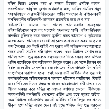
বলিষ্ঠ বিভাগ প্রবর্তন করে ঐ দলকে চিরতরে প্রদমিত করেন।
পরবর্তীকালে আধুনিক যুগের কার্লমার্কস, মাও, লেলিন-স্ট্যালিন প্রমুখ
সমাজবিশারদ ও রাজনীতিবিদদেরও প্রাচীন পারস্যের ঐ নাস্তিকতাবাদী
দার্শনিক মনীর নাস্তিকবাদী-সাম্যবাদে প্রভাবান্বিত হতে দেখা যায়।
'বাইজান্টাইন বিদ্রোহ দমন খলিফা আল-মাহদীর রাজত্বকাল
বাইজান্টাইনদের সাথে বহু সংঘর্ষের সফলতার সাক্ষী। বাইজান্টাইনগণ
স্বাক্ষরিত চুক্তিভঙ্গ করে বারবার মুসলিম রাজ্য আক্রমণ ও লুঠতরাজ
আরম্ভ করলে খলিফা স্বয়ং সেই আক্রমণকে প্রতিরোধ করার জন্য এক
লক্ষ সৈন্যের এক বিরাট বাহিনী-সহ ফুরাত নদী অতিক্রম করে আলেপ্পো
শহরে একটি সামরিক ঘাঁটি স্থাপন করেন। ৭৮৫ খ্রিষ্টাব্দে সেখান হতে
খলিফা আপন পুত্র হারুনকে বসফোরাসের দিকে প্রেরণ করে অভিজ্ঞ
খালিদ বার্মেকিকে তাঁর অভিভাবক নিযুক্ত করেন। এর সঙ্গে ছিলেন বহু
বিশ্বস্ত আব্বাসীয় সেনাপতি। বসফোরাসের তীরে বাইজান্টাইন বাহিনী
সম্পূর্ণভাবে পরাজিত হলো। সেই সময় রানী আইবিন তাঁর পুত্র ষষ্ঠ
কনস্টান্টাইনের অভিভাবক রূপে সাম্রাজ্য পরিচালনা করছিলেন। বিজয়ী
আরব শিবিরের দিনের উদ্যম ও রাতের আলোকমালা রানী মাতার মনে
ভীতির সঞ্চার করে সন্ধির মনোবাসনা জাগিয়ে তোলে। ইতিমধ্যে-
আরব-বাহিনী কনস্ট্যান্টি নোপলের প্রাচীন প্রান্ত হতে দুয়ারে হাজির।
৭৮৫ খ্রিষ্টাব্দে বাইজান্টইন সম্রাজ্ঞী আইরিন বার্ষিক বিপুল কর প্রদানে
স্বীকৃত হয়ে সন্ধির প্রস্তাব দেন। এই যুদ্ধে খলিফা তাঁর পুত্র হারুনের