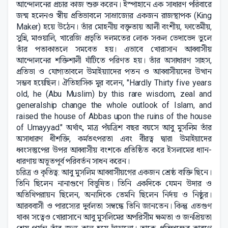
আন্দোলনের প্রচার কাজ শুরু করেন। ইস্পাহানে এক সাধারণ পরিবারে
জন্ম হলেনও স্বীয় প্রতিভাবলে সাম্রাজ্যের একজন রাজস্থাপক (King
Maker) হয়ে উঠেন। তাঁর মোহনীয় বক্তৃতায় আলী বংশীয়, ফাতেমীয়,
সুন্নি, মাওয়ালি, খারেজি প্রভৃতি দলমতের লোক সকল ভেদাভেদ ভুলে
তাঁর পতাকাতলে সমবেত হয়। এভাবে খোরাসান আব্বাসীয়
আন্দোলনের শক্তিশালী ঘাঁটিতে পরিণত হয়। তাঁর অসাধারণ সাহস,
প্রতিভা ও যোগ্যতাবলে উমাইয়্যাদের পতন ও আব্বাসীয়দের উত্থান
সম্ভব হয়েছিল। ঐতিহাসিক মুর বলেন, "Hardly Thirty five years
old, he (Abu Muslim) by this rare wisdom, zeal and
generalship change the whole outlook of Islam, and
raised the house of Abbas upon the ruins of the house
of Umayyad." অর্থাৎ, মাত্র পঁয়ত্রিশ বছর বয়সে আবু মুসলিম তাঁর
অসাধারণ ধীশক্তি, কর্মতৎপরতা এবং বীরত্ব দ্বারা উমাইয়াদের
ধ্বংসস্তুপের উপর আব্বাসীয় বংশকে প্রতিষ্ঠিত করে ইসলামের ধ্যান-
ধারণায় অভূতপূর্ব পরিবর্তন সাধন করেন।
চরিত্র ও কৃতিত্ব: আবু মুসলিম আব্বাসীয়গের একজন শ্রেষ্ঠ ব্যক্তি ছিনে।
তিনি ছিলেন নানাগুণে বিভূষিত। তিনি একদিকে যেমন উদার ও
অতিথিপরায়ন ছিলেন, অন্যদিকে তেমনি ছিলেন নির্দয় ও নিষ্ঠুর।
আরববাসী ও পারস্যের দুর্বলতা সম্বন্ধে তিনি জানতেন। কিন্তু এতগুণ
থাকা সত্বেও খোরাসানে আবু মুসলিমের অপরিসীম ক্ষমতা ও জনপ্রিয়তা