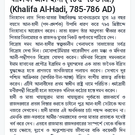
(Khalifa Al-Hadi, 785-786 AD)
সিংহাসন লাভ: পিতা-মাতার ইচ্ছাবিরুদ্ধ মনোনয়ক্রমে মুসা ২৪ বছর
বয়সে আল-হাদী (পদ-প্রদর্শক) উপাধি ধারণ করে ৭৮৫ খ্রিষ্টাব্দে
সিংহাসনে আরোহণ করেন। ভ্রাতা হারুণ তাঁর আনুগত্য স্বীকার করে
পিতার সিলমোহর ও রাজদণ্ড মুসার নিকট গুর্গাওয়ে পাঠিয়ে দেন।
বিদ্রোহ দমন: আল-হাদীর স্বল্পকালীন খেলাফতে সাম্রাজ্যের সর্বত্র
বিদ্রোহ দেখা দিল। মেসোপটেমিয়ার খারেজীগণ এবং মক্কা ও মদিনার
আলী-পন্থীগণও বিদ্রোহ ঘোষণা করেন। মদিনার বিদ্রোহ দমনকালে
ইমাম হাসানের প্রপৌত্র ইব্রাহিম ও মুহাম্মদের এক ভ্রাতা জনৈক ইদ্রিস
যুদ্ধক্ষেত্র হতে প্রাণভয়ে তানজিয়ারে পলায়ন করেন। সেখানে দূর
পশ্চিম আফ্রিকার (মাগরির-উল-আক্সা) ইদ্রিস বংশীয় রাজত্ব প্রতিষ্ঠা
করেন। এটিই আলাবীদের প্রথম স্বাধীন রাষ্ট্র নামে পরিচিত। ধর্মদ্রোহী
মনীরপন্থী বিদ্রোহী হলে তাদেরও খলিফা কঠোর হস্তে দমন করেন।
হাদী ও মাতা খায়জুরান: মাতা খায়জুরান পূর্বমতো রাজকার্যে ও
রাজদরবারে প্রভাব বিস্তার করতে চাইলে পুত্র আল-হাদী সেটাকে অন্য
নজরে দেখতেন। হাদী মাতার এই অনধিকার চর্চা পছন্দ করতেন না।
এমনকি রাজ-দরবারে আমীর-'ওমরাহদের ওপর মাতার প্রভাবকে যথেষ্ট
খর্ব করে দেন। এভাবে রাজমাতা রাজদরবারের সংস্পর্শে থেকে বঞ্চিত
হয়ে ক্ষোভে; দুঃখে ও অনুশোচনায় জীবনের বাকি কয়েকটি দিন