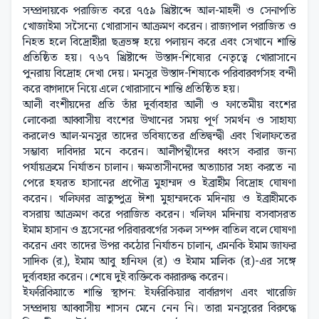
সম্প্রদায়কে পরাজিত করে ৭৫৯ খ্রিষ্টাব্দে আল-মাহদী ও সেনাপতি
খোজাইমা সসৈন্যে খোরাসান আক্রমণ করেন। রাজ্যপাল পরাজিত ও
নিহত হলে বিদ্রোহীরা ছত্রভঙ্গ হয়ে পলায়ন করে এবং সেখানে শান্তি
প্রতিষ্ঠিত হয়। ৭৬৭ খ্রিষ্টাব্দে উস্তাদ-শিষ্যের নেতৃত্বে খোরাসানে
পুনরায় বিদ্রোহ দেখা দেয়। মনসুর উস্তাদ-শিষ্যকে পরিবারবর্গসহ বন্দী
করে বাগদাদে নিয়ে এলে খোরাসানে শান্তি প্রতিষ্ঠিত হয়।
আলী বংশীয়দের প্রতি তাঁর দুর্ব্যবহার আলী ও ফাতেমীয় বংশের
লোকেরা আব্বাসীয় বংশের উত্থানের সময় পূর্ণ সমর্থন ও সাহায্য
করলেও আল-মনসুর তাদের ভবিষ্যতের প্রতিদ্বন্দ্বী এবং খিলাফতের
সম্ভাব্য দাবিদার মনে করেন। আলীপন্থীদের ধ্বংস করার জন্য
পর্যায়ক্রমে নির্যাতন চালান। ক্ষমতাসীনদের অত্যাচার সহ্য করতে না
পেরে হযরত হাসানের প্রপৌত্র মুহাম্মদ ও ইব্রাহীম বিদ্রোহ ঘোষণা
করেন। খলিফার ভ্রাতুষ্পুত্র ঈশা মুহাম্মদকে মদিনায় ও ইব্রাহীমকে
বসরায় আক্রমণ করে পরাজিত করেন। খলিফা মদিনায় বসবাসরত
ইমাম হাসান ও হ্রসেনের পরিবারবর্গের সকল সম্পদ বাতিল বলে ঘোষণা
করেন এবং তাদের উপর কঠোর নির্যাতন চালান, এমনকি ইমাম জাফর
সাদিক (র.), ইমাম আবু হানিফা (র.) ও ইমাম মালিক (র.)-এর সঙ্গে
দুর্ব্যবহার করেন। শেষে দুই ব্যক্তিকে কারারুদ্ধ করেন।
ইফরিকিয়াতে শান্তি স্থাপন: ইফরিকিয়ার বার্বারগণ এবং খারেজি
সম্প্রদায় আব্বাসীয় শাসন মেনে নেন নি। তারা মনসুরের বিরুদ্ধে