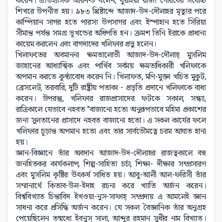
করেন। ঐতিহাসিক আরনল্ড বলেন, বুয়াইয়া রাজ্য গৌরবের সর্বোচ্চ
শিখরে উপনীত হয়। ৯৮৩ খ্রিষ্টাব্দে আজাদ-উদ-দৌলাহর মৃত্যুর পরে
কাম্পিয়ান সাগর হতে পারস্য উপসাগর এবং ইস্পাহান হতে সিরিয়া
সীমান্ত পর্যন্ত সমগ্র ভূখন্ডের অধিপতি হন। ক্রমশ তিনি ইরাকে প্রাধান্য
কায়েম করলেন এবং বাগদাদের খলিফার প্রভু হলেন।
খিলাফতের অবমাননা ক্ষমতালোভী আজাদ-উদ-দৌলাহ্ মুসলিম
জাহানের আধ্যাত্মিক এবং পার্থিব সর্বময় ক্ষমতাধিকারী খলিফাকে
অপমান করতে কুণ্ঠাবোধ করেন নি। খিলাফত, মণি-মুক্তা খচিত মুকুট,
ব্রেসলেট, তরবারি, দুটি রাষ্ট্রীয় পতাকা - প্রভৃতি প্রদানে খলিফাকে বাধ্য
করেন। উপরন্তু, খলিফার রাজপ্রাসাদের ফটকে সকাল, সন্ধ্যা,
রাত্রিকালে যেভাবে নহবত "বাজানো হতো অনুরূপভাবে মহিমা প্রকাশের
জন্য সুলতানের প্রাসাদে নহবত বাজানো হতো। এ সকল কার্যের ফলে
খলিফার চূড়ান্ত অপমান হতো এবং তার সার্বভৌমত্বে চরম আঘাত হানা
হয়।
জ্ঞান-বিজ্ঞানে তাঁর অবদান আজাদ-উদ-দৌলাহর রাজত্বকালে বহু
জনহিতকর কার্যকলাপ, শিল্প-সাহিত্য চর্চা, শিক্ষা- দীক্ষার সম্প্রসারণ
এবং মুসলিম কৃষ্টির উৎকর্ষ সাধিত হয়। আবু-আলী আল-ফরিসী তাঁর
সম্মানার্থে কিতাব-উল-ইদাহ রচনা করে খ্যাতি অর্জন করেন।
বিশ্ববিখ্যাত চিন্তাবিদ ইখওয়া-নুস-সাফাহ্ সম্প্রদায় এ আমলেই জ্ঞান
সাধনা করে প্রসিদ্ধি অর্জন করেন। যে সকল বৈজ্ঞানিক তাঁর অনুগ্রহ
পেয়েছিলেন তন্মধ্যে ইবনুস্ সালা, আব্দুর রহমান সুধীর নাম বিখ্যাত।