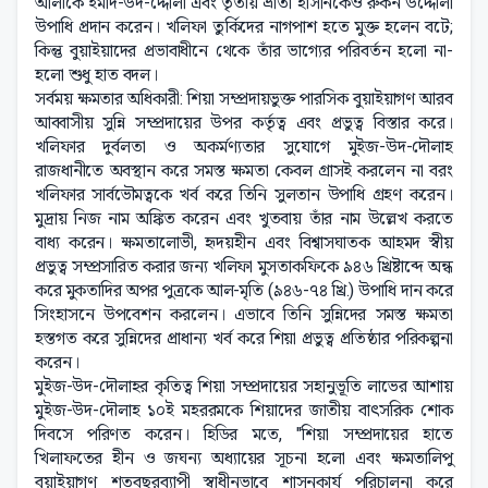
আলীকে ইমাদ-উদ-দ্দৌলা এবং তৃতীয় ভ্রাতা হাসানকেও রুকন উদ্দৌলা
উপাধি প্রদান করেন। খলিফা তুর্কিদের নাগপাশ হতে মুক্ত হলেন বটে;
কিন্তু বুয়াইয়াদের প্রভাবাধীনে থেকে তাঁর ভাগ্যের পরিবর্তন হলো না-
হলো শুধু হাত বদল।
সর্বময় ক্ষমতার অধিকারী: শিয়া সম্প্রদায়ভুক্ত পারসিক বুয়াইয়াগণ আরব
আব্বাসীয় সুন্নি সম্প্রদায়ের উপর কর্তৃত্ব এবং প্রভুত্ব বিস্তার করে।
খলিফার দুর্বলতা ও অকর্মণ্যতার সুযোগে মুইজ-উদ-দৌলাহ
রাজধানীতে অবস্থান করে সমস্ত ক্ষমতা কেবল গ্রাসই করলেন না বরং
খলিফার সার্বভৌমত্বকে খর্ব করে তিনি সুলতান উপাধি গ্রহণ করেন।
মুদ্রায় নিজ নাম অঙ্কিত করেন এবং খুতবায় তাঁর নাম উল্লেখ করতে
বাধ্য করেন। ক্ষমতালোভী, হৃদয়হীন এবং বিশ্বাসঘাতক আহমদ স্বীয়
প্রভুত্ব সম্প্রসারিত করার জন্য খলিফা মুসতাকফিকে ৯৪৬ খ্রিষ্টাব্দে অন্ধ
করে মুকতাদির অপর পুত্রকে আল-মৃতি (৯৪৬-৭৪ খ্রি.) উপাধি দান করে
সিংহাসনে উপবেশন করলেন। এভাবে তিনি সুন্নিদের সমস্ত ক্ষমতা
হস্তগত করে সুন্নিদের প্রাধান্য খর্ব করে শিয়া প্রভুত্ব প্রতিষ্ঠার পরিকল্পনা
করেন।
মুইজ-উদ-দৌলাহর কৃতিত্ব শিয়া সম্প্রদায়ের সহানুভূতি লাভের আশায়
মুইজ-উদ-দৌলাহ ১০ই মহররমকে শিয়াদের জাতীয় বাৎসরিক শোক
দিবসে পরিণত করেন। হিডির মতে, "শিয়া সম্প্রদায়ের হাতে
খিলাফতের হীন ও জঘন্য অধ্যায়ের সূচনা হলো এবং ক্ষমতালিপু
বুয়াইয়াগণ শতবছরব্যাপী স্বাধীনভাবে শাসনকার্য পরিচালনা করে