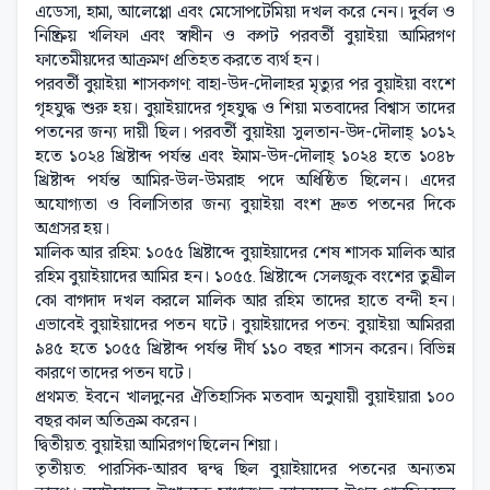
এডেসা, হামা, আলেপ্পো এবং মেসোপটেমিয়া দখল করে নেন। দুর্বল ও
নিষ্ক্রিয় খলিফা এবং স্বাধীন ও কপট পরবর্তী বুয়াইয়া আমিরগণ
ফাতেমীয়দের আক্রমণ প্রতিহত করতে ব্যর্থ হন।
পরবর্তী বুয়াইয়া শাসকগণ: বাহা-উদ-দৌলাহর মৃত্যুর পর বুয়াইয়া বংশে
গৃহযুদ্ধ শুরু হয়। বুয়াইয়াদের গৃহযুদ্ধ ও শিয়া মতবাদের বিশ্বাস তাদের
পতনের জন্য দায়ী ছিল। পরবর্তী বুয়াইয়া সুলতান-উদ-দৌলাহ্ ১০১২
হতে ১০২৪ খ্রিষ্টাব্দ পর্যন্ত এবং ইমাম-উদ-দৌলাহ্ ১০২৪ হতে ১০৪৮
খ্রিষ্টাব্দ পর্যন্ত আমির-উল-উমরাহ পদে অধিষ্ঠিত ছিলেন। এদের
অযোগ্যতা ও বিলাসিতার জন্য বুয়াইয়া বংশ দ্রুত পতনের দিকে
অগ্রসর হয়।
মালিক আর রহিম: ১০৫৫ খ্রিষ্টাব্দে বুয়াইয়াদের শেষ শাসক মালিক আর
রহিম বুয়াইয়াদের আমির হন। ১০৫৫. খ্রিষ্টাব্দে সেলজুক বংশের তুঘ্রীল
কো বাগদাদ দখল করলে মালিক আর রহিম তাদের হাতে বন্দী হন।
এভাবেই বুয়াইয়াদের পতন ঘটে। বুয়াইয়াদের পতন: বুয়াইয়া আমিররা
৯৪৫ হতে ১০৫৫ খ্রিষ্টাব্দ পর্যন্ত দীর্ঘ ১১০ বছর শাসন করেন। বিভিন্ন
কারণে তাদের পতন ঘটে।
প্রথমত: ইবনে খালদুনের ঐতিহাসিক মতবাদ অনুযায়ী বুয়াইয়ারা ১০০
বছর কাল অতিক্রম করেন।
দ্বিতীয়ত: বুয়াইয়া আমিরগণ ছিলেন শিয়া।
তৃতীয়ত: পারসিক-আরব দ্বন্দ্ব ছিল বুয়াইয়াদের পতনের অন্যতম