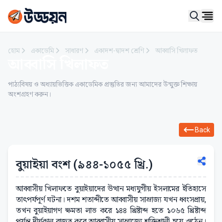
Ope
হোম
একাডেমি
সাধারণ
একাদশ-দ্বাদশ শ্রেণি
আব্বাসি খিলাফত
আব্বাসি খিলাফত
পাঠ্যবিষয় ও অধ্যায়ভিত্তিক একাডেমিক প্রস্তুতির জন্য আমাদের উন্মুক্ত শিক্ষায়
অংশগ্রহণ করুন।
Back
বুয়াইয়া বংশ (৯৪৪-১০৫৫ খ্রি.)
আব্বাসীয় খিলাফতে বুয়াইয়াদের উত্থান মধ্যযুগীয় ইসলামের ইতিহাসে
তাৎপর্যপূর্ণ ঘটনা। দশম শতাব্দীতে আব্বাসীয় সাম্রাজ্য যখন ধ্বংসপ্রায়,
তখন বুয়াইয়াগণ ক্ষমতা লাভ করে ১৪৪ খ্রিষ্টাব্দ হতে ১০৬৫ খ্রিষ্টাব্দ
পর্যন্ত দীর্ঘকাল রাজত্ব করে আব্বাসীয় সাম্রাজ্যে শক্তিশালী হয়ে ওঠেন।