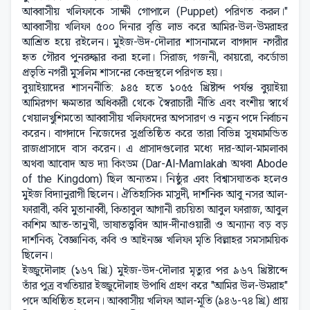
আব্বাসীয় খলিফাকে সাক্ষী গোপালে (Puppet) পরিণত করল।"
আব্বাসীয় খলিফা ৫০০ দিনার বৃত্তি লাভ করে আমির-উল-উমরাহর
আশ্রিত হয়ে রইলেন। মুইজ-উদ-দৌলার শাসনামলে বাগদাদ নগরীর
হৃত গৌরব পুনরুদ্ধার করা হলো। সিরাজ, গজনী, কায়রো, কর্ডোভা
প্রভৃতি নগরী মুসলিম শাসনের কেন্দ্রস্থলে পরিণত হয়।
বুয়াইয়াদের শাসননীতি: ৯৪৫ হতে ১০৫৫ খ্রিষ্টাব্দ পর্যন্ত বুয়াইয়া
আমিরগণ ক্ষমতার অধিকারী থেকে স্বৈরাচারী নীতি এবং বংশীয় স্বার্থে
খেয়ালখুশিমতো আব্বাসীয় খলিফাদের অপসারণ ও নতুন পদে নির্বাচন
করেন। বাগদাদে নিজেদের সুপ্রতিষ্ঠিত করে তারা বিভিন্ন সুষমামন্ডিত
রাজপ্রাসাদে বাস করেন। এ প্রাসাদগুলোর মধ্যে দার-আল-মামলাকা
অথবা আবোদ অভ দ্যা কিংডম (Dar-Al-Mamlakah অথবা Abode
of the Kingdom) ছিল অন্যতম। নিষ্ঠুর এবং বিশ্বাসঘাতক হলেও
মুইজ বিদ্যানুরাগী ছিলেন। ঐতিহাসিক মাসুদী, দার্শনিক আবু নসর আল-
ফারাবী, কবি মুতানাব্বী, কিতাবুল আগানী রচয়িতা আবুল ফারাজ, আবুল
কাশিম আত-তানুখী, ভাষাতত্ত্ববিদ আদ-দীনাওয়ারী ও অন্যান্য বড় বড়
দার্শনিক, বৈজ্ঞানিক, কবি ও আইনজ্ঞ খলিফা মৃতি বিল্লাহর সমসাময়িক
ছিলেন।
ইজ্জুদৌলাহ (১৬৭ খ্রি.) মুইজ-উদ-দৌলার মৃত্যুর পর ৯৬৭ খ্রিষ্টাব্দে
তাঁর পুত্র বখতিয়ার ইজ্জুদৌলাহ উপাধি গ্রহণ করে "আমির উল-উমরাহ"
পদে অধিষ্ঠিত হলেন। আব্বাসীয় খলিফা আল-মূতি (৯৪৬-৭৪ খ্রি.) প্রায়