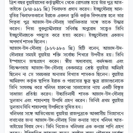
ত্রিশ বছর বুয়াইয়াদের কর্তৃত্বাধীনে থেকে রোগগ্রস্ত হয়ে তাঁর পুত্র আত-
তাইকে (৯৭৪-৯৯১ খ্রি.) খিলাফত প্রদান করেন। ইজ্জুদৌলাহ্ আল-
মৃতির খিলাফতকালে ইরাকে একদল তুর্কি কর্তৃক বিপদগ্রস্ত হলে তার
পিতৃব্য পুত্র আজাদ-উদ-দৌলাহ্ সাহসিকতার সঙ্গে তাকে উদ্ধার
করেন। পিতা বুকনুদ্দৌলাহর সনির্বন্ধ অনুরোধ সত্ত্বেও তিনি
ইজ্জুদৌলাহকে পদচ্যুত করে হত্যা করেন। ইজ্জুদৌলাহ একজন
অপদার্থ শাসক ছিলেন।
আজাদ-উদ-দৌলাহ্ (৯৬৭-৯৮৩ খ্রি.) হিটি বলেন, আজাদ-উদ-
দৌলাহর সময়ই বুয়াইয়া শক্তি সর্বোচ্চ শিখরে উপনীত হয়। তিনি
ইস্পাহানে জন্মগ্রহণ করেন। স্বীয় অধ্যবসায়, কর্মদক্ষতা এবং
বিচক্ষণতায় আজাদ-উদ-দৌলাহ্ কেবলমাত্র শ্রেষ্ঠ বুয়াইয়া আমিরই
ছিলেন না সে সময়কার অন্যতম বিখ্যাত শাসকও ছিলেন। বুয়াইয়া
আমিরগণ কর্তৃক স্থাপিত ইরাক ও পারস্যের ক্ষুদ্র ক্ষুদ্র রাজ্যগুলোকে
তিনি সংঘবদ্ধ করে খলিফা হারুনের সাম্রাজ্যের ন্যায় একটি বিস্তৃত
সাম্রাজ্য প্রতিষ্ঠা করেন। উচ্চাভিলাষী শাসক আজাদ-উদ-দৌলাহ্
সুলতান এবং শাহানশাহ্ উপাধি গ্রহণ করেন। তিনিই প্রথম বুয়াইয়া
সুলতান যিনি শাহানশাহ্ উপাধিতে ভূষিত হন।
খলিফার সঙ্গে আতিথেয়তা বুয়াইয়া রাজপুত্রকে আব্বাসীয় সিংহাসনে
বসানোর জন্য আজাদ-উদ-দৌলাহ্ নিজ কন্যার সাথে খলিফা আত-
তাইয়ের বিবাহ দেন। তিনি নিজেও খলিফার এক কন্যার পাণি গ্রহণ