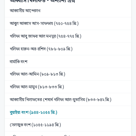
আব্বাসি খিলাফত
- অন্যান্য প্রশ্ন
আব্বাসীয় আন্দোলন
আবুল আব্বাস আস-সাফফাহ (৭৫০-৭৫৪ খ্রি.)
খলিফা আবু জাফর আল মনসুর (৭৫৪-৭৭৫ খ্রি.)
খলিফা হারুন-অর-রশিদ (৭৮৬-৮০৯ খ্রি.)
বার্মাকি বংশ
খলিফা আল-আমিন (৮০৯-৮১৩ খ্রি.)
খলিফা আল-মামুন (৮১৩-৮৩৩ খ্রি.)
আব্বাসীয় খিলাফতের শেষার্ধ খলিফা আল-মুতাসিম (৮৩৩-৮৪২ খ্রি.)
বুয়াইয়া বংশ (৯৪৪-১০৫৫ খ্রি.)
সেলজুক বংশ (১০৫৫-১১৯৪ খ্রি.)