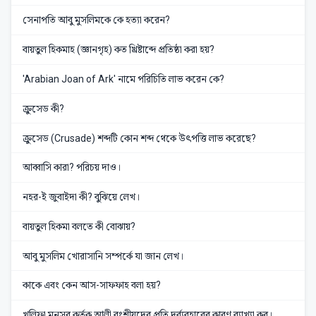
সেনাপতি আবু মুসলিমকে কে হত্যা করেন?
বায়তুল হিকমাহ (জ্ঞানগৃহ) কত খ্রিষ্টাব্দে প্রতিষ্ঠা করা হয়?
'Arabian Joan of Ark' নামে পরিচিতি লাভ করেন কে?
ক্রুসেড কী?
ক্রুসেড (Crusade) শব্দটি কোন শব্দ থেকে উৎপত্তি লাভ করেছে?
আব্বাসি কারা? পরিচয় দাও।
নহর-ই জুবাইদা কী? বুঝিয়ে লেখ।
বায়তুল হিকমা বলতে কী বোঝায়?
আবু মুসলিম খোরাসানি সম্পর্কে যা জান লেখ।
কাকে এবং কেন আস-সাফফাহ বলা হয়?
খলিফা মনসুর কর্তৃক আলী বংশীয়দের প্রতি দুর্ব্যবহারের কারণ ব্যাখ্যা কর।