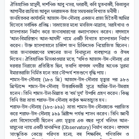
ঐতিহাসিক মাসুদী, দার্শনিক আবু নসর, ফারাবী, কবি মুতনাব্বী, কিতাবুল
আগানীর রচয়িতা আবুল ফারাজদক তাঁর সময়কার বিখ্যাত মনীষী।
জনহিতকর কার্যাবলি: আজাদ-উদ-দৌলাহ্ একজন প্রজা হিতৈষী আমির
হিসেবে সর্বাধিক প্রসিদ্ধ। সাম্রাজের মধ্যে মসজিদ-মাদ্রাসা, সরাইখানা ও
হাসপাতাল নির্মাণ করে জনসাধারণের কল্যাণসাধন করেন। বাগদাদে
'আল-বিমারিস্তান আল-আযদী' নামে একটি বিখ্যাত হাসপাতাল নির্মাণ
করেন। উক্ত হাসপাতালে চব্বিশ জন চিকিৎসক নিয়োজিত ছিলেন।
তারা জনসাধারণের মঙ্গলের জন্য বিনামূল্যে ব্যবস্থাপত্র ও ঔষধ
দিতেন। ঐতিহাসিক মিসকাওয়ার মতে, "যদিও আজাদ-উদ-দৌলাহ্ এর
দরবার সিরাজে প্রতিষ্ঠিত ছিল, তথাপি বাগদাদ নগরীর অনেক সুরম্য
ইমারতরাজি নির্মিত হলে তার সৌন্দর্য শতগুণে বৃদ্ধি পায়।
শামস-উদ-দৌলাহ্ (১৮৩ খ্রি.) আজাদ-উদ-দৌলার মৃত্যুর পর ৯৮৩
খ্রিস্টাব্দে শামস-উদ-দৌলাহ্ উত্তরাধিকারী সূত্রে আমির-উল-উমরাহ
হলেন। তিনি শামস-উল-মিল্লাত বা 'ধর্ম সূর্য' উপাধি গ্রহণ করেন। কিন্তু
তিনি তাঁর ভ্রাতা শরাফ-উদ-দৌলাহ্ কর্তৃক ক্ষমতাচ্যুত হন।
শরাফ-উদ-দৌলাহ্ (১৮৩-৯৮৯): ভ্রাতা শামস-উদ-দৌলাহকে পরাজিত
করে শরাফ-উদ-দৌলাহ্ ৯৮৯ খ্রিষ্টাব্দ পর্যন্ত শাসন করেন। তিনি জ্ঞানী
এবং বিদ্যোৎসাহী ছিলেন এবং মৃত্যুর এক বছর পূর্বে খলিফা আল-
মামুনের ন্যায় একটি মানমন্দির (Observatory) নির্মাণ করেন। বাগদাদ
সাংস্কৃতিক কেন্দ্রে পরিণত হলো; বহু শিক্ষাবিদ, গণিতবিদ ও