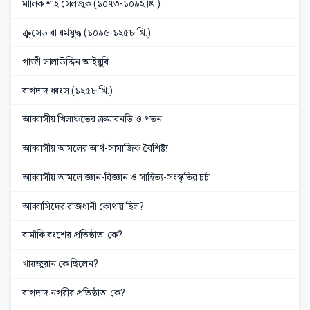
মালিক শাহ সেলজুক (১০৭৩-১০৯২ খ্রি.)
ক্রুসেড বা ধর্মযুদ্ধ (১০৯৫-১২৫৮ খ্রি.)
গাজী সালাউদ্দিন আইয়ুবি
বাগদাদ ধ্বংস (১২৫৮ খ্রি.)
আব্বাসীয় খিলাফতের ক্রমাবনতি ও পতন
আব্বাসীয় আমলের আর্থ-সামাজিক বৈশিষ্ট্য
আব্বাসীয় আমলে জ্ঞান-বিজ্ঞান ও সাহিত্য-সংস্কৃতির চর্চা
আব্বাসিদের রাজধানী কোথায় ছিল?
বার্মাকি বংশের প্রতিষ্ঠাতা কে?
খায়জুরান কে ছিলেন?
বাগদাদ নগরীর প্রতিষ্ঠাতা কে?