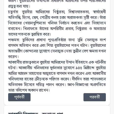
কারণ। বুয়াইয়াদের উত্থানকে সাধারণত আরবদের উপর পারসিকদের
প্রভুত্ব বলা যায়।
চতুর্থত: বুয়াইয়া আমিরদের নিষ্ঠুরতা, বিশ্বাসঘাতকতা, স্বার্থান্বেষী
অভিসন্ধি, হিংসা, দ্বেষ, গোত্রীয় কলহ চরম অরাজকতা সৃষ্টি করে। তাঁরা
নিজেদের খেয়ালখুশিমতো খলিফা নির্বাচন করতেন এবং সিংহাসনে
বসাতেন। খিলাফতে তাঁদের অপরিসীম প্রভাব, নিষ্ঠুরতা ও অত্যাচার
তাদের পতনকে ত্বরান্বিত করে।
পঞ্চমত: তুর্কিদের প্রাধান্য পুনঃপ্রতিষ্ঠার জন্য সুন্নি সেলজুক বংশ
বাগদাদ অভিযান করে এবং শিয়া বুয়াইয়াদের পতন ঘটান। বুয়াইয়াদের
অভ্যন্তরীণ কোন্দলের সুযোগে সেলজুক নেতা তুঘ্রীল বেগ ক্ষমতা দখল
করেন।
আব্বাসীয় রাজত্বকালে বুয়াইয়া আমিরদের উত্থান ইতিহাসে এক নাটকীয়
ঘটনা। আব্বাসীয় খলিফাদের দুর্বলতার সুযোগে ৯৪৫ খ্রিষ্টাব্দে বুয়াইয়া
আমির আহমদ সাহায্যের অজুহাতে বাগদাদ দখল করেন এবং আব্বাসীয়
খলিফাদের হাতের ক্রীড়নকে পরিণত করেন। দীর্ঘদিন তারা শাসনকালে
অভিভাবক হিসেবে দায়িত্ব পালন করেন। জ্ঞান-বিজ্ঞানের অগ্রগতিতে
তারা সবিশেষ অবদান রাখেন।
পূর্ববর্তী
পরবর্তী