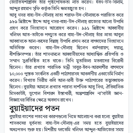
জ্যোতিষশাস্ত্রবিদ তাঁর পৃষ্ঠপোষকতা লাভ করেন। ইবন-উস-সালাম,
আব্দুর রহমান সৃফি কর্তৃক তিনি ক্ষমতাচ্যুত হন।
আবু নসর বাহা-উদ-দৌলাহ্ ভ্রাতা শরাফ-উদ-দৌলাহকে পরাজিত করে
৯৮৯ খ্রিষ্টাব্দে ষ্টাব্দে আবু নসর-বাহা-উদ-দৌলাহ্ রাজ্যের আলো উপাধি
গ্রহণ করে সিংহাসনে আরোহণ করেন। ৯৯১ খ্রিষ্টাব্দে আব্বাসীয়
খলিফা আত-তাইকে পদচ্যুত করে বাহা-উদ-দৌলাহ্ তাঁর ভ্রাতা আবুল
আব্বাসকে আল-কাদের বিল্লাহ্ উপাধি প্রদান করে বাগদাদের সিংহাসনে
অভিষিক্ত করেন। বাহা-উদ-দৌলাহ্ ছিলেন ধর্মপরায়ণ, দয়ালু,
ধীশক্তিসম্পন্ন। তাঁর শাসনামলে আব্বাসীয়দের আধ্যাত্মিক প্রতিপত্তি ও
সম্মান সুপ্রতিষ্ঠিত হতে থাকে। তিনি মুতাজিলা মতবাদের বিরোধী
ছিলেন। তাঁর প্রখ্যাত পারসিক মন্ত্রী সাবুর-ইবন-আরদাশীর বাগদাদে
১০,০০০ পুস্তক সংবলিত একটি পাঠাগারসহ আকর্ষণীয় একাডেমি নির্মাণ
করেন। বিখ্যাত সিরীয় কবি আল-মাবী উক্ত পাঠাগারের তত্ত্বাবধায়ক
ছিলেন। বুয়াইয়া আমলে প্রখ্যাত পারস্য দার্শনিক আবু সিনা, ঐতিহাসিক
মিসকাউই, ভূগোল বিশারদ ইস্তাখারী, অঙ্কশাস্ত্রবিদ না'সাউই জ্ঞান-
বিজ্ঞানের বিভিন্ন ক্ষেত্রে অবদান রাখেন।
বুয়াইয়াদের পতন
বুয়াইয়া বংশের পতনের কারণগুলো নিম্নে আলোচনা করা হলো: বুয়াইয়া
শাসকদের দুর্বলতা: বাহা-উদ-দৌলাহ্-এর সময় হতে বুয়াইয়াদের
অধঃপতন শুরু হয়। মিশরীয় ফাতেমি খলিফা আব্দুল-আজিজের সময়