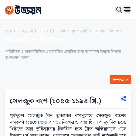
Ope
হোম
একাডেমি
সাধারণ
একাদশ-দ্বাদশ শ্রেণি
আব্বাসি খিলাফত
আব্বাসি খিলাফত
পাঠ্যবিষয় ও অধ্যায়ভিত্তিক একাডেমিক প্রস্তুতির জন্য আমাদের উন্মুক্ত শিক্ষায়
অংশগ্রহণ করুন।
Back
সেলজুক বংশ (১০৫৫-১১৯৪ খ্রি.)
পূর্বপুরুষ সেলজুক বিন তুকাকের নামানুসারে সেলজুক বংশের
নামকরণ হয়েছে। তারা অসভ্য, নিরক্ষর ও অজ্ঞ ছিল। আনুমানিক ৯৫৬
খ্রিষ্টাব্দে তারা তুর্কিস্থানের কিরঘিজ হতে ট্রান্স অক্সিয়ানাতে এসে
ইসলাম ধর্ম গ্রহণ করেন। কালক্রমে সেলজুকগণ খুবই শক্তিশালী হয়ে