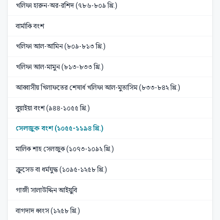
খলিফা হারুন-অর-রশিদ (৭৮৬-৮০৯ খ্রি.)
বার্মাকি বংশ
খলিফা আল-আমিন (৮০৯-৮১৩ খ্রি.)
খলিফা আল-মামুন (৮১৩-৮৩৩ খ্রি.)
আব্বাসীয় খিলাফতের শেষার্ধ খলিফা আল-মুতাসিম (৮৩৩-৮৪২ খ্রি.)
বুয়াইয়া বংশ (৯৪৪-১০৫৫ খ্রি.)
সেলজুক বংশ (১০৫৫-১১৯৪ খ্রি.)
মালিক শাহ সেলজুক (১০৭৩-১০৯২ খ্রি.)
ক্রুসেড বা ধর্মযুদ্ধ (১০৯৫-১২৫৮ খ্রি.)
গাজী সালাউদ্দিন আইয়ুবি
বাগদাদ ধ্বংস (১২৫৮ খ্রি.)