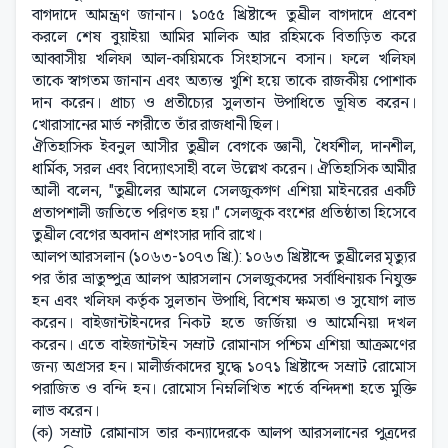
বাগদাদে আমন্ত্রণ জানান। ১০৫৫ খ্রিষ্টাব্দে তুঘ্রীল বাগদাদে প্রবেশ
করলে শেষ বুয়াইয়া আমির মালিক আর রহিমকে বিতাড়িত করে
আব্বাসীয় খলিফা আল-কায়িমকে সিংহাসনে বসান। ফলে খলিফা
তাকে স্বাগতম জানান এবং অত্যন্ত খুশি হয়ে তাকে রাজকীয় পোশাক
দান করেন। প্রাচ্য ও প্রতীচ্যের সুলতান উপাধিতে ভূষিত করেন।
খোরাসানের মার্ভ নগরীতে তাঁর রাজধানী ছিল।
ঐতিহাসিক ইবনুল আসীর তুঘ্রীল বেগকে জ্ঞানী, ধৈর্যশীল, দানশীল,
ধার্মিক, সরল এবং বিদ্যোৎসাহী বলে উল্লেখ করেন। ঐতিহাসিক আমীর
আলী বলেন, "তুঘ্রীলের আমলে সেলজুকগণ এশিয়া মাইনরের একটি
প্রতাপশালী জাতিতে পরিণত হয়।" সেলজুক বংশের প্রতিষ্ঠাতা হিসেবে
তুঘ্রীল বেগের অবদান প্রশংসার দাবি রাখে।
আলপ আরসলান (১০৬৩-১০৭৩ খ্রি.): ১০৬৩ খ্রিষ্টাব্দে তুঘ্রীলের মৃত্যুর
পর তাঁর ভ্রাতুষ্পুত্র আলপ আরসলান সেলজুকদের সর্বাধিনায়ক নিযুক্ত
হন এবং খলিফা কর্তৃক সুলতান উপাধি, বিশেষ ক্ষমতা ও সুযোগ লাভ
করেন। বাইজান্টাইনদের নিকট হতে জর্জিয়া ও আর্মেনিয়া দখল
করেন। এতে বাইজান্টাইন সম্রাট রোমানাস পশ্চিম এশিয়া আক্রমণের
জন্য অগ্রসর হন। মালীর্জকাদের যুদ্ধে ১০৭১ খ্রিষ্টাব্দে সম্রাট রোমোস
পরাজিত ও বন্দি হন। রোমোস নিম্নলিখিত শর্তে বন্দিদশা হতে মুক্তি
লাভ করেন।
(ক) সম্রাট রোমানাস তার কন্যাদেরকে আলপ আরসলানের পুত্রদের