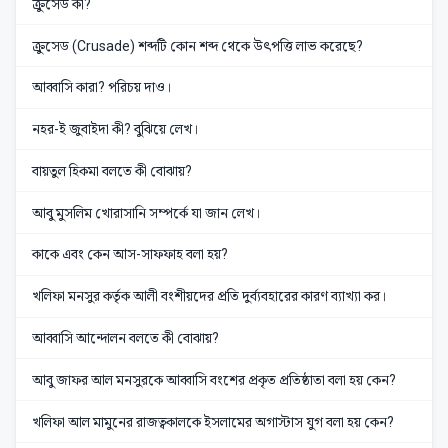
ক্রুসেড কী?
ক্রুসেড (Crusade) শব্দটি কোন শব্দ থেকে উৎপত্তি লাভ করেছে?
আব্বাসি কারা? পরিচয় দাও।
নহর-ই জুবাইদা কী? বুঝিয়ে লেখ।
বায়তুল হিকমা বলতে কী বোঝায়?
আবু মুসলিম খোরাসানি সম্পর্কে যা জান লেখ।
কাকে এবং কেন আস-সাফফাহ বলা হয়?
খলিফা মনসুর কর্তৃক আলী বংশীয়দের প্রতি দুর্ব্যবহারের কারণ ব্যাখ্যা কর।
আব্বাসি আন্দোলন বলতে কী বোঝায়?
আবু জাফর আল মনসুরকে আব্বাসি বংশের প্রকৃত প্রতিষ্ঠাতা বলা হয় কেন?
খলিফা আল মামুনের রাজত্বকালকে ইসলামের অগাস্টাস যুগ বলা হয় কেন?