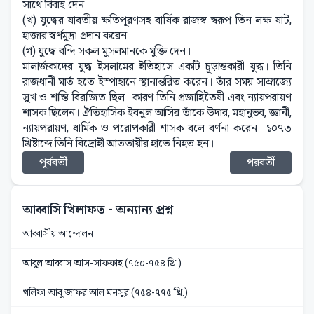
সাথে বিবাহ দেন।
(খ) যুদ্ধের যাবতীয় ক্ষতিপূরণসহ বার্ষিক রাজস্ব স্বরূপ তিন লক্ষ ষাট,
হাজার স্বর্ণমুদ্রা প্রদান করেন।
(গ) যুদ্ধে বন্দি সকল মুসলমানকে মুক্তি দেন।
মালার্জকাদের যুদ্ধ ইসলামের ইতিহাসে একটি চূড়ান্তকারী যুদ্ধ। তিনি
রাজধানী মার্ত হতে ইস্পাহানে স্থানান্তরিত করেন। তাঁর সময় সাম্রাজ্যে
সুখ ও শান্তি বিরাজিত ছিল। কারণ তিনি প্রজাহিতৈষী এবং ন্যায়পরায়ণ
শাসক ছিলেন। ঐতিহাসিক ইবনুল আসির তাঁকে উদার, মহানুভব, জ্ঞানী,
ন্যায়পরায়ণ, ধার্মিক ও পরোপকারী শাসক বলে বর্ণনা করেন। ১০৭৩
খ্রিষ্টাব্দে তিনি বিদ্রোহী আততায়ীর হাতে নিহত হন।
পূর্ববর্তী
পরবর্তী
আব্বাসি খিলাফত
- অন্যান্য প্রশ্ন
আব্বাসীয় আন্দোলন
আবুল আব্বাস আস-সাফফাহ (৭৫০-৭৫৪ খ্রি.)
খলিফা আবু জাফর আল মনসুর (৭৫৪-৭৭৫ খ্রি.)