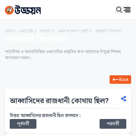
Ope
হোম
একাডেমি
সাধারণ
একাদশ-দ্বাদশ শ্রেণি
আব্বাসি খিলাফত
আব্বাসি খিলাফত
পাঠ্যবিষয় ও অধ্যায়ভিত্তিক একাডেমিক প্রস্তুতির জন্য আমাদের উন্মুক্ত শিক্ষায়
অংশগ্রহণ করুন।
Back
আব্বাসিদের রাজধানী কোথায় ছিল?
উত্তর: আব্বাসিদের রাজধানী ছিল বাগদাদে।
পূর্ববর্তী
পরবর্তী