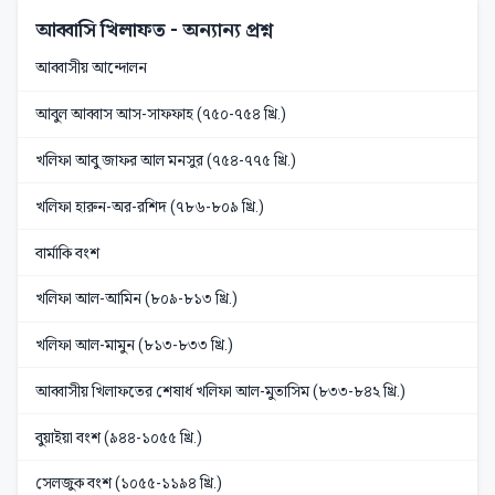
আব্বাসি খিলাফত
- অন্যান্য প্রশ্ন
আব্বাসীয় আন্দোলন
আবুল আব্বাস আস-সাফফাহ (৭৫০-৭৫৪ খ্রি.)
খলিফা আবু জাফর আল মনসুর (৭৫৪-৭৭৫ খ্রি.)
খলিফা হারুন-অর-রশিদ (৭৮৬-৮০৯ খ্রি.)
বার্মাকি বংশ
খলিফা আল-আমিন (৮০৯-৮১৩ খ্রি.)
খলিফা আল-মামুন (৮১৩-৮৩৩ খ্রি.)
আব্বাসীয় খিলাফতের শেষার্ধ খলিফা আল-মুতাসিম (৮৩৩-৮৪২ খ্রি.)
বুয়াইয়া বংশ (৯৪৪-১০৫৫ খ্রি.)
সেলজুক বংশ (১০৫৫-১১৯৪ খ্রি.)