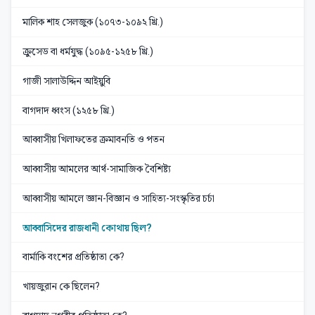
মালিক শাহ সেলজুক (১০৭৩-১০৯২ খ্রি.)
ক্রুসেড বা ধর্মযুদ্ধ (১০৯৫-১২৫৮ খ্রি.)
গাজী সালাউদ্দিন আইয়ুবি
বাগদাদ ধ্বংস (১২৫৮ খ্রি.)
আব্বাসীয় খিলাফতের ক্রমাবনতি ও পতন
আব্বাসীয় আমলের আর্থ-সামাজিক বৈশিষ্ট্য
আব্বাসীয় আমলে জ্ঞান-বিজ্ঞান ও সাহিত্য-সংস্কৃতির চর্চা
আব্বাসিদের রাজধানী কোথায় ছিল?
বার্মাকি বংশের প্রতিষ্ঠাতা কে?
খায়জুরান কে ছিলেন?