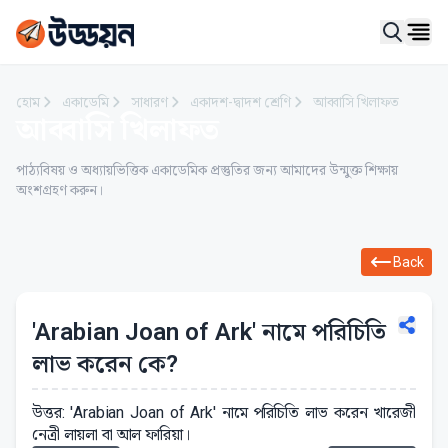
Ope
হোম
একাডেমি
সাধারণ
একাদশ-দ্বাদশ শ্রেণি
আব্বাসি খিলাফত
আব্বাসি খিলাফত
পাঠ্যবিষয় ও অধ্যায়ভিত্তিক একাডেমিক প্রস্তুতির জন্য আমাদের উন্মুক্ত শিক্ষায়
অংশগ্রহণ করুন।
Back
'Arabian Joan of Ark' নামে পরিচিতি
লাভ করেন কে?
উত্তর: 'Arabian Joan of Ark' নামে পরিচিতি লাভ করেন খারেজী
নেত্রী লায়লা বা আল ফারিয়া।