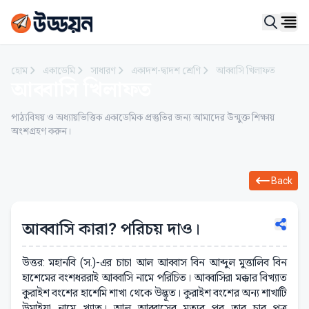
Ope
হোম
একাডেমি
সাধারণ
একাদশ-দ্বাদশ শ্রেণি
আব্বাসি খিলাফত
আব্বাসি খিলাফত
পাঠ্যবিষয় ও অধ্যায়ভিত্তিক একাডেমিক প্রস্তুতির জন্য আমাদের উন্মুক্ত শিক্ষায়
অংশগ্রহণ করুন।
Back
আব্বাসি কারা? পরিচয় দাও।
উত্তর: মহানবি (স.)-এর চাচা আল আব্বাস বিন আব্দুল মুত্তালিব বিন
হাশেমের বংশধররাই আব্বাসি নামে পরিচিত। আব্বাসিরা মক্কার বিখ্যাত
কুরাইশ বংশের হাশেমি শাখা থেকে উদ্ভূত। কুরাইশ বংশের অন্য শাখাটি
উমাইয়া নামে খ্যাত। আল আব্বাসের মৃত্যুর পর তার চার পুত্র