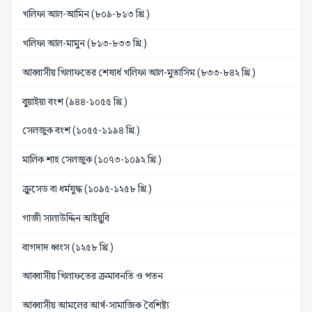
খলিফা আল-আমিন (৮০৯-৮১৩ খ্রি.)
খলিফা আল-মামুন (৮১৩-৮৩৩ খ্রি.)
আব্বাসীয় খিলাফতের শেষার্ধ খলিফা আল-মুতাসিম (৮৩৩-৮৪২ খ্রি.)
বুয়াইয়া বংশ (৯৪৪-১০৫৫ খ্রি.)
সেলজুক বংশ (১০৫৫-১১৯৪ খ্রি.)
মালিক শাহ সেলজুক (১০৭৩-১০৯২ খ্রি.)
ক্রুসেড বা ধর্মযুদ্ধ (১০৯৫-১২৫৮ খ্রি.)
গাজী সালাউদ্দিন আইয়ুবি
বাগদাদ ধ্বংস (১২৫৮ খ্রি.)
আব্বাসীয় খিলাফতের ক্রমাবনতি ও পতন
আব্বাসীয় আমলের আর্থ-সামাজিক বৈশিষ্ট্য