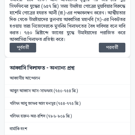
সিফফিনের যুদ্ধের (৬৫৭ খ্রি.) সময় উমাইয়া গোত্রের মুয়াবিয়ার বিরুদ্ধে
হাশেমি গোত্রের হযরত আলী (রা.)-এর পক্ষাবলম্বন করেন। আত্মীয়তার
দিক থেকে উমাইয়াদের তুলনায় আব্বাসিরা মহানবি (স.)-এর নিকটতর
হওয়ায় তারা নিজেদেরকে মুসলিম খিলাফতের বৈধ দাবিদার বলে দাবি
করত। ৭৫০ খ্রিষ্টাব্দে জাবের যুদ্ধে উমাইয়াদের পরাজিত করে
আব্বাসিরা খিলাফত প্রতিষ্ঠা করে।
পূর্ববর্তী
পরবর্তী
আব্বাসি খিলাফত
- অন্যান্য প্রশ্ন
আব্বাসীয় আন্দোলন
আবুল আব্বাস আস-সাফফাহ (৭৫০-৭৫৪ খ্রি.)
খলিফা আবু জাফর আল মনসুর (৭৫৪-৭৭৫ খ্রি.)
খলিফা হারুন-অর-রশিদ (৭৮৬-৮০৯ খ্রি.)
বার্মাকি বংশ